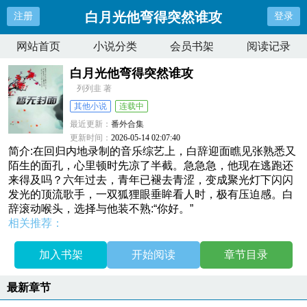
白月光他弯得突然谁攻
注册
登录
网站首页
小说分类
会员书架
阅读记录
白月光他弯得突然谁攻
列列韭 著
其他小说
连载中
最近更新：
番外合集
更新时间：
2026-05-14 02:07:40
简介:在回归内地录制的音乐综艺上，白辞迎面瞧见张熟悉又
陌生的面孔，心里顿时先凉了半截。急急急，他现在逃跑还
来得及吗？六年过去，青年已褪去青涩，变成聚光灯下闪闪
发光的顶流歌手，一双狐狸眼垂眸看人时，极有压迫感。白
辞滚动喉头，选择与他装不熟:“你好。”
相关推荐：
加入书架
开始阅读
章节目录
最新章节