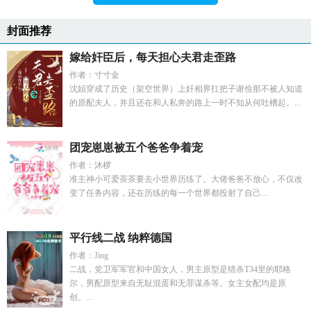
封面推荐
嫁给奸臣后，每天担心夫君走歪路
作者：寸寸金
沈姮穿成了历史（架空世界）上奸相界扛把子谢俭那不被人知道
的原配夫人，并且还在和人私奔的路上一时不知从何吐槽起。...
团宠崽崽被五个爸爸争着宠
作者：沐椤
准主神小可爱茶茶要去小世界历练了。大佬爸爸不放心，不仅改
变了任务内容，还在历练的每一个世界都投射了自己...
平行线二战 纳粹德国
作者：Jing
二战，党卫军军官和中国女人，男主原型是猎杀T34里的耶格
尔，男配原型来自无耻混蛋和无罪谋杀等。女主女配均是原
创。...