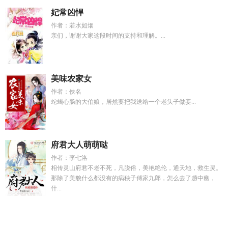
妃常凶悍
作者：若水如烟
亲们，谢谢大家这段时间的支持和理解。...
美味农家女
作者：佚名
蛇蝎心肠的大伯娘，居然要把我送给一个老头子做妾...
府君大人萌萌哒
作者：李七洛
相传灵山府君不老不死，凡脱俗，美艳绝伦，通天地，救生灵。
那除了美貌什么都没有的病秧子傅家九郎，怎么去了趟中幽，
什...
官场红尘官吏最新章节更新内容介绍
杨戬寸心重生故事
重生
81从卖山货开始致富
我的老婆是只猫Ai短剧
她眼里有星河
负