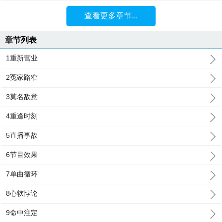
查看更多章节...
章节列表
1重新营业
2冤家路窄
3莫名敌意
4重逢时刻
5直播事故
6节目效果
7单曲循环
8心软悖论
9命中注定