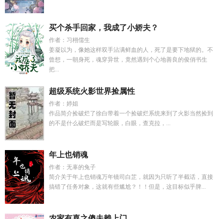
买个杀手回家，我成了小娇夫？
作者：习栩儒生
姜凝以为，像她这样双手沾满鲜血的人，死了是要下地狱的。不
曾想，一朝身死，魂穿异世，竟然遇到个心地善良的俊俏书生
把...
超级系统火影世界捡属性
作者：婷姐
作品简介捡破烂了徐白带着一个捡破烂系统来到了火影当然捡到
的不是什么破烂而是写轮眼，白眼，查克拉，...
年上也销魂
作者：无辜的兔子
简介关于年上也销魂万年镜司白芷，就因为只听了半截话，直接
搞错了任务对象，这就有些尴尬？！！但是，这目标似乎脾...
农家有喜之傻夫赖上门