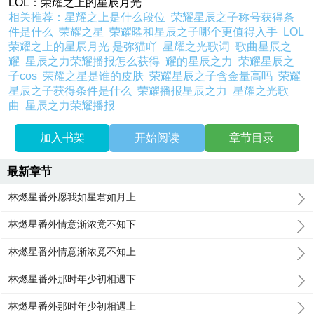
LOL：荣耀之上的星辰月光
相关推荐：
星耀之上是什么段位
荣耀星辰之子称号获得条
件是什么
荣耀之星
荣耀曜和星辰之子哪个更值得入手
LOL
荣耀之上的星辰月光 是弥猫吖
星耀之光歌词
歌曲星辰之
耀
星辰之力荣耀播报怎么获得
耀的星辰之力
荣耀星辰之
子cos
荣耀之星是谁的皮肤
荣耀星辰之子含金量高吗
荣耀
星辰之子获得条件是什么
荣耀播报星辰之力
星耀之光歌
曲
星辰之力荣耀播报
加入书架
开始阅读
章节目录
最新章节
林燃星番外愿我如星君如月上
林燃星番外情意渐浓竟不知下
林燃星番外情意渐浓竟不知上
林燃星番外那时年少初相遇下
林燃星番外那时年少初相遇上