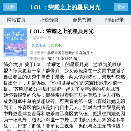
LOL：荣耀之上的星辰月光
注册
登录
网站首页
小说分类
会员书架
阅读记录
LOL：荣耀之上的星辰月光
是弥猫吖 著
其他小说
连载中
最近更新：
林燃星番外愿我如星君如月上
更新时间：
2026-04-10 18:25:50
简介:简介:关于LoL：荣耀之上的星辰月光：游戏为英雄联
盟！每天更新一章！群像戏！少女苏晓柒在一次雨中邂逅了
自己赛区的优秀中单选手景辰，两人情到浓时，景辰却突然
提出分手，并告诉她：“你和世界冠军的荣耀比起来不值一
提。”苏晓柒被分手后和闺蜜一起去了今年s赛的举办城市，
她怀着报复的念头，期待亲眼看到景辰在赛场上被人打败，
成为冠军中单的梦想破碎。可观看的第一场比赛就让她见识
到了，外赛区的队伍是如何目中无人，那对当世荣耀最高的
中野更是肆意羞辱和虐杀自己赛区的队伍。更没想到她会因
为一场意外，结识那对世一中野，并由此引出后来的诸多事
故……排雷：群像！非单女主视角！男配与女主无感情线！