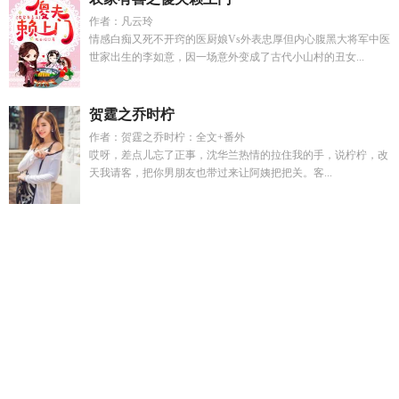
作者：凡云玲
情感白痴又死不开窍的医厨娘Vs外表忠厚但内心腹黑大将军中医
世家出生的李如意，因一场意外变成了古代小山村的丑女...
贺霆之乔时柠
作者：贺霆之乔时柠：全文+番外
哎呀，差点儿忘了正事，沈华兰热情的拉住我的手，说柠柠，改
天我请客，把你男朋友也带过来让阿姨把把关。客...
作者月落星沉全文免费阅读
颜苏苏陆战修免费
异世情缘g
我
成了监狱大佬的秘密
月落星沉未删减版
急病娇师妹
我靠大海
逆风翻盘
异界圣皇笔趣
穿越东晋南北朝的
谁家师尊把徒弟当
成徒弟
抱紧我by订书机
依依呀
电竞大佬爱上我
天道秘闻全
集在线阅读
妖魔道TXT
渣男抛弃初恋后果
颜陆武
魔劣百度
百科
我的浴缸通海洋百度番外
妖魔道 免费阅读全文
荒岛求生
杨帆免费阅读
病娇师弟又在跟我装可怜漫画免费
天与暴君想
要有个家txt
大明来客笔趣阁
谁家师尊把徒弟当成道侣养啊
没
装修的毛坯房需要交物业费吗
首辅他今天抠门了吗
我成功了