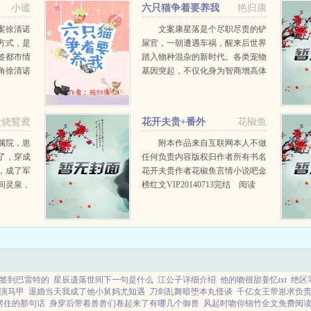
小谧
六只猫争着要养我
艳归康
案徐清诺
文案康星落是个尽职尽责的铲
方式，是
屎官，一朝遭遇车祸，醒来后世界
签都市情
踏入物种混杂的新时代。各类宠物
角徐清诺
基因突起，不仅化身为智商增高体
报复第1
能增强的进化种，还能化为人形。
没有睡
康星落贴着没房没车没工作没存款
发...
沉睡两年社会脱...
炭烧鸳鸯
花开夫贵+番外
花椒鱼
属院，崽
附本作品来自互联网本人不做
了，穿成
任何负责内容版权归作者所有书名
，成了军
花开夫贵作者花椒鱼言情小说吧金
间灵泉，
榜红文VIP20140713完结 阅读
样样行，
1827186 推荐32230简介这坑爹
挂。徐雅
的穿越！一来就被当员工福利配
军官，一
给...
.
签到巴雷特的
星辰遗落世间下一句是什么
江公子详细介绍
他的吻很甜姜忆txt
绝区
演马甲
退婚当天我成了他小舅妈尤知遇
刀剑乱舞暗堕本丸怪谈
千亿女王带崽求负
愣住的那句话
身穿后带着兽兽们卷起来了有哪几个御兽
风起时吻你锦竹全文免费阅