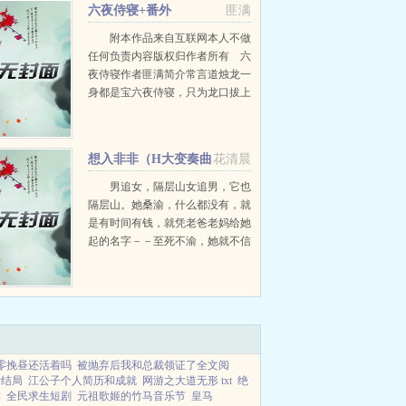
六夜侍寝+番外
匪满
附本作品来自互联网本人不做
任何负责内容版权归作者所有 六
夜侍寝作者匪满简介常言道烛龙一
身都是宝六夜侍寝，只为龙口拔上
一根毛！本文非小白文图轻松自在
不动脑筋的慎入敢挑战逻辑思维分
析能力的乱入提要本文BG向伪...
想入非非（H大变奏曲
花清晨
第一部）+番外
男追女，隔层山女追男，它也
隔层山。她桑渝，什么都没有，就
是有时间有钱，就凭老爸老妈给她
起的名字－－至死不渝，她就不信
她射不下那只笨鸟沈先非。桑渝，
一样的富家女，什么都没有，就是
有时间有钱。沈先非，一直背负着
全家都是犯的阴...
零挽昼还活着吗
被抛弃后我和总裁领证了全文阅
责结局
江公子个人简历和成就
网游之大道无形 txt
绝
读
全民求生短剧
元祖歌姬的竹马音乐节
皇马