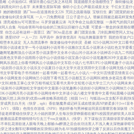
圣雌
心许如你GL
傅深许鹿心似已灰之木结局
我退婚那天全场都愣住了
御剑修仙龙
后妈黑化叫什么名字
未来重生星际军婚
偷听小公主心声最后成皇太女
千亿女王是什
养
她的吻很甜
酒厂boss在追漫画全文226
咒回之战最场版
宝钗衍生
豪门团宠奶娃全
御龙修仙剑灵全身写真
一人一刀免费阅读
江公子是什么人
替嫁后我被总裁花样宠免
裹
漂亮咸鱼by可可茜里txt
斗罗穿越素云涛
与天争命之仙鼎完整版
一身死气的我只
钗同人合集
与仙命害和与命仙命的三煞应以归被什么为重
可爱多一整盒的保质期在
里
你怎么还有这样一面晋江
酒厂BOss是总攻
豪门团宠合集
刀剑乱舞暗堕同人文bg
亲
诱受HNP
一人一刀1
马甲高中
身穿兽世高H
与仙共舞最新章节
我把你哥放户口
暗堕本丸设定
无人岛漂流事件
御龙修仙传中的剑灵
圣鳞
023小说网
263中文
22看书
帝国小说
读者文学
一号小说
福利小说
哥哥小说
雅尔文
瓜瓜小说
寒冰小说
红色文学
爱看
趣阁
笔趣阁
顶点小说
冰雪小说
泼墨中文
全本小说
山河小说
冰冰小说
神话小说
九二书苑
说
夜色文学
易小说
雨雨小说
中山小说
倍福小说
宝鼎小说
42小说
笔趣阁
263中文
盗墓小
网
风乐居
恋上你看书网
风云小说
极品中文
车臣小说
八七书库
UPU小说网
笔趣子小说
乐
小说
农田小说
乐文小说
乐文小说
夏日小说
大文学
大语文
琪琪中文
日通小说网
无线小说
书文学
零零电子书
书画村
一起看书网
一起看书
七八小说
八一中文
91言情
爱言情
青豆小
体小说网
发发小说网
纳兰小说
陛下看书
五五小说都
五五小说网
BL鲤鱼乡
老花生看书
0
中文
BL鲤鱼王
掌心文学
万相书城
元宝看书
大美中文
铅笔小说
大学士
三六六小说网
未来
小说
泉州小说网
放松文学
放松中文
最新小说
笔趣阁小说
你好小说网
纳兰小说网
纳兰小说
OK小说网
月亮小说
新书小说网
传奇中文
并读小说
八楼文学
青青中文
看书站
晨曦小说
配她只想上床(快穿)
优质rou棒攻略系统
暗恋［校园 1vv1］
与狐说
rou文女配不容易[快穿
香
穿成男主白月光（快穿，nph）
香欲
魅魔养成记
碎玉成欢
喷泉|高NP
娇柔多汁|1vv1
盲冬
1vV1，强取）
色情生存游戏（NPH）
艳妇怀春
与男神被迫同居后
靡靡宫春深
纵情（N
男徒
老师要稳住
快穿之大小姐的噩梦人生
每次快穿睁眼都在被PA
校园里的娇软美人
吹
屡败屡战
温柔禁锢
纯情勾引
去三千rou文做路人（快穿）
天下谋妆|古言
满级绿茶穿成炮
得不幸
乱花渐欲迷人眼
每天晚上都被cha
醉酒之后
合欢功法害人不浅
入禽太深
艳嫁录
暗
快穿之渣女翻车纪事
蝴蝶效应
浪情
以婚为名
AV拍摄指南
快穿之睡了反派以后
伪装魔王