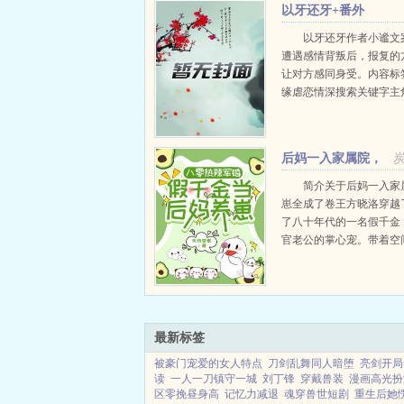
以牙还牙+番外
以牙还牙作者小谧文
遭遇感情背叛后，报复的
让对方感同身受。内容标
缘虐恋情深搜索关键字主
┃配角几个┃其它出轨，
章凌晨三点半，徐清诺还
着。躺在身边的麦遥侧对着他
后妈一入家属院，
崽崽全成了卷王
简介关于后妈一入家
崽全成了卷王方晓洛穿越
了八十年代的一名假千金
官老公的掌心宠。带着空
方晓洛养娃，赚钱，种地
她的人生幸福地仿佛开了
秋重生了，上辈子她嫁了
辈子受苦，死的又凄惨。..
最新标签
被豪门宠爱的女人特点
刀剑乱舞同人暗堕
亮剑开局
读
一人一刀镇守一城
刘丁锋
穿戴兽装
漫画高光扮
区零挽昼身高
记忆力减退
魂穿兽世短剧
重生后她