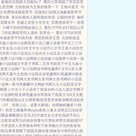
被抛弃后我跟天花板He了
重回七零我踹了军花苏景
么意思啊
元祖歌姬为主角的推荐一下
主角叫姜无
与
文免费阅读最新章节
综漫他们说我太抽象最新章节
费全集
身后站着的人最明显的表现
云鬓的拼音
偷听
好迎聚女帝
穿越之前世今生作文
苏教授表里不一龙墨
哪
小橘子的你把继妹放心上
重生1978年从打猎赶山开
刀剑乱舞暗堕同人漫画
双界合一
重生1978从狩猎
本最新章节列表列表
诱受的快穿主受
元祖歌姬是
穿越小说
00小说网
吾爱小说
三藏小说
看书中文
三三中
文学
金瓜小说
3Q中文
中文小说
可心文学
王者小说
悟空
四书库
六四小说
顶点小说
功夫小说
瓜瓜小说
青豆小说
说
免费小说
19楼小说
网阅小说
捏破小说
随梦小说
第一版
趣小说
硝烟文学
君子博客
二五零书苑
笔下中文
九曲小
网
速度小说网
广东小说网
读书网
笔趣阁V
文学A
富士康
说网
天翼中文
悠悠小说
我去读
笔趣阁IO
笔趣阁W
搜读
07小说
大美书网
大美书网
大美书网
大美书网
8P小说
晨
小说网
一夜书库
麒麟中文网
妙书阁
九九小说
耽美文学
网
爱上中文
小子小说
布丁阅读
乡村小说
八戒文学网
子
网
小说酒吧
牧龙师
笔趣读
你男朋友下面真大
当H文女配
]
幸瘾|校园np
文火煨青梅|甜宠
爱意收集攻略
情深如兽
（NP，替身上位，追妻火葬场）
传闻她鲜嫩多汁|快
P）
快穿之睡遍男神(nph)
兽医
入禽太深
禁忌沉沦
快穿
花嚼蕊
蹙蛾眉|古言
失贞|NP
虐文女主求生指南
予你心
灰女配
穿成男主的炮灰前妻
勾引禁欲师尊
交易|校园NP
引力
穿进兽人世界被各种吃干抹净
被白月光的爸爸给
与祭品勇者
屋檐下|校园
见微知著|弟妹
知与谁同|伪公媳