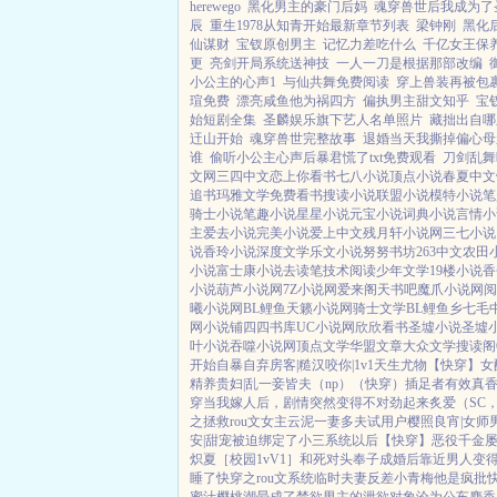
herewego
黑化男主的豪门后妈
魂穿兽世后我成为了
辰
重生1978从知青开始最新章节列表
梁钟刚
黑化
仙谋财
宝钗原创男主
记忆力差吃什么
千亿女王保
更
亮剑开局系统送神技
一人一刀是根据那部改编
小公主的心声1
与仙共舞免费阅读
穿上兽装再被包
瑄免费
漂亮咸鱼他为祸四方
偏执男主甜文知乎
宝
始短剧全集
圣麟娱乐旗下艺人名单照片
藏拙出自哪
迀山开始
魂穿兽世完整故事
退婚当天我撕掉偏心母
谁
偷听小公主心声后暴君慌了txt免费观看
刀剑乱舞
文网
三四中文
恋上你看书
七八小说
顶点小说
春夏中文
追书
玛雅文学
免费看书
搜读小说
联盟小说
模特小说
笔
骑士小说
笔趣小说
星星小说
元宝小说
词典小说
言情小
主
爱去小说
完美小说
爱上中文
残月轩小说网
三七小说
说
香玲小说
深度文学
乐文小说
努努书坊
263中文
农田
小说
富士康小说
去读笔
技术阅读
少年文学
19楼小说
香
小说
葫芦小说网
7Z小说网
爱来阁
天书吧
魔爪小说网
阅
曦小说网
BL鲤鱼
天籁小说网
骑士文学
BL鲤鱼乡
七毛
网
小说铺
四四书库
UC小说网
欣欣看书
圣墟小说
圣墟
叶小说
吞噬小说网
顶点文学
华盟文章
大众文学
搜读阁
开始自暴自弃
房客|糙汉
咬你|1v1
天生尤物【快穿】
女
精养贵妇|乱
一妾皆夫（np）
（快穿）插足者
有效真
穿
当我嫁人后，剧情突然变得不对劲起来
炙爱（SC，
之拯救rou文女主
云泥
一妻多夫试用户
樱照良宵|女师
安|甜宠
被迫绑定了小三系统以后【快穿】
恶役千金
炽夏［校园1vV1］
和死对头奉子成婚后
靠近男人变
睡了
快穿之rou文系统
临时夫妻
反差小青梅
他是疯批