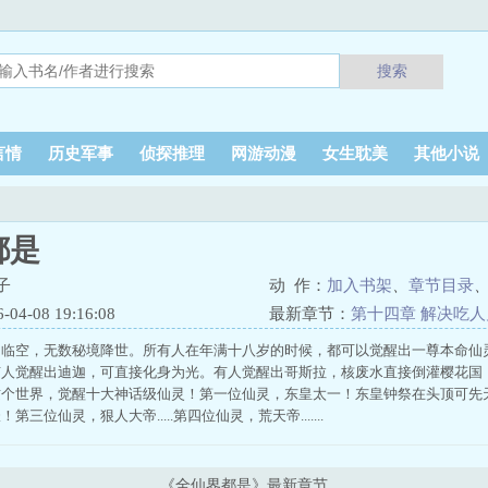
搜索
言情
历史军事
侦探推理
网游动漫
女生耽美
其他小说
都是
子
动 作：
加入书架
、
章节目录
4-08 19:16:08
最新章节：
第十四章 解决吃人
月临空，无数秘境降世。所有人在年满十八岁的时候，都可以觉醒出一尊本命仙
有人觉醒出迪迦，可直接化身为光。有人觉醒出哥斯拉，核废水直接倒灌樱花国
这个世界，觉醒十大神话级仙灵！第一位仙灵，东皇太一！东皇钟祭在头顶可先
三位仙灵，狠人大帝.....第四位仙灵，荒天帝.......
《全仙界都是》最新章节