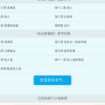
十三章 杀画皮
第十二章 来人
章 抢人
第八章 白发者
五章 恶毒的亲戚
第四章 决斗
《全仙界都是》章节列表
章 造黄谣
第三章 东皇太一妖皇帝俊
六章 九尾狐仙
第七章 饭里有毒
章 吃人鬼
第十一章 吃人鬼的诱惑
十四章 解决吃人鬼
查看更多章节...
已完结热门小说推荐