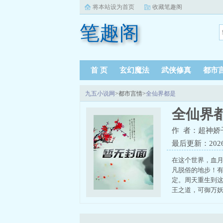
将本站设为首页
收藏笔趣阁
笔趣阁
首 页
玄幻魔法
武侠修真
都市
九五小说网
>都市言情>
全仙界都是
全仙界
作 者：超神娇
最后更新：2026-0
在这个世界，血
凡脱俗的地步！
定。周天重生到
王之道，可御万妖！第