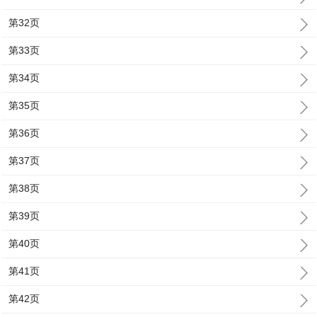
第32页
第33页
第34页
第35页
第36页
第37页
第38页
第39页
第40页
第41页
第42页