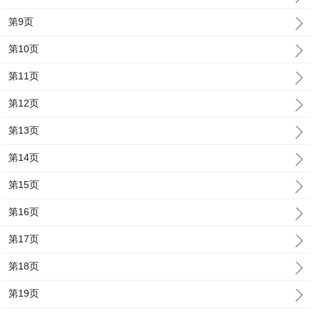
第9页
第10页
第11页
第12页
第13页
第14页
第15页
第16页
第17页
第18页
第19页