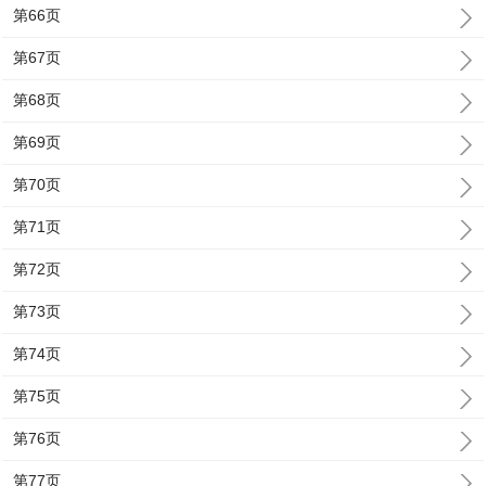
第66页
第67页
第68页
第69页
第70页
第71页
第72页
第73页
第74页
第75页
第76页
第77页