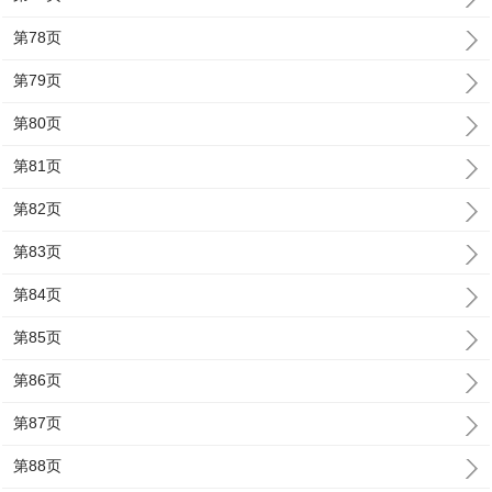
第78页
第79页
第80页
第81页
第82页
第83页
第84页
第85页
第86页
第87页
第88页