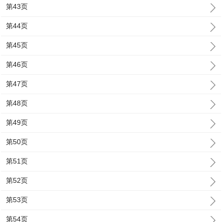
第43页
第44页
第45页
第46页
第47页
第48页
第49页
第50页
第51页
第52页
第53页
第54页