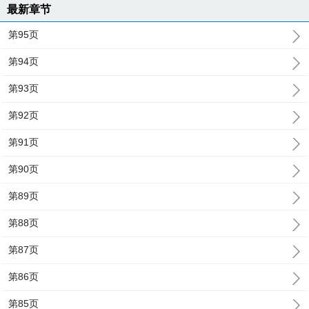
最新章节
第95页
第94页
第93页
第92页
第91页
第90页
第89页
第88页
第87页
第86页
第85页