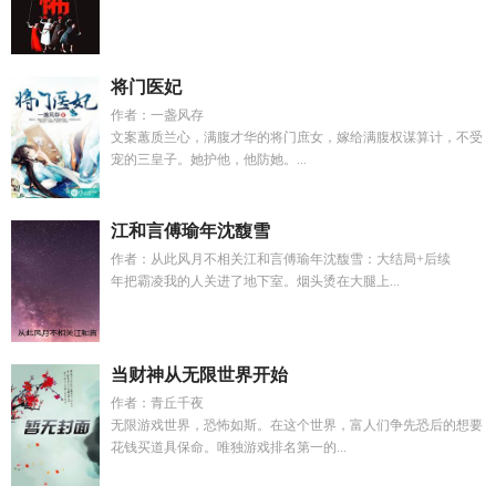
将门医妃
作者：一盏风存
文案蕙质兰心，满腹才华的将门庶女，嫁给满腹权谋算计，不受
宠的三皇子。她护他，他防她。...
江和言傅瑜年沈馥雪
作者：从此风月不相关江和言傅瑜年沈馥雪：大结局+后续
年把霸凌我的人关进了地下室。烟头烫在大腿上...
当财神从无限世界开始
作者：青丘千夜
无限游戏世界，恐怖如斯。在这个世界，富人们争先恐后的想要
花钱买道具保命。唯独游戏排名第一的...