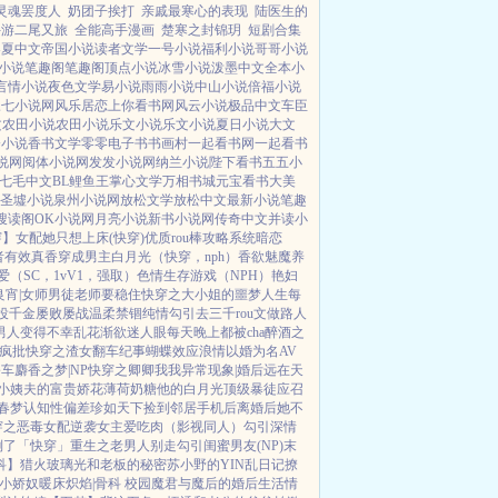
灵魂罢度人
奶团子挨打
亲戚最寒心的表现
陆医生的
手游二尾又旅
全能高手漫画
楚寒之封锦玥
短剧合集
春夏中文
帝国小说
读者文学
一号小说
福利小说
哥哥小说
小说
笔趣阁
笔趣阁
顶点小说
冰雪小说
泼墨中文
全本小
言情小说
夜色文学
易小说
雨雨小说
中山小说
倍福小说
三七小说网
风乐居
恋上你看书网
风云小说
极品中文
车臣
文
农田小说
农田小说
乐文小说
乐文小说
夏日小说
大文
楼小说
香书文学
零零电子书
书画村
一起看书网
一起看书
说网
阅体小说网
发发小说网
纳兰小说
陛下看书
五五小
七毛中文
BL鲤鱼王
掌心文学
万相书城
元宝看书
大美
圣墟小说
泉州小说网
放松文学
放松中文
最新小说
笔趣
搜读阁
OK小说网
月亮小说
新书小说网
传奇中文
并读小
穿】
女配她只想上床(快穿)
优质rou棒攻略系统
暗恋
者
有效真香
穿成男主白月光（快穿，nph）
香欲
魅魔养
爱（SC，1vV1，强取）
色情生存游戏（NPH）
艳妇
良宵|女师男徒
老师要稳住
快穿之大小姐的噩梦人生
每
役千金屡败屡战
温柔禁锢
纯情勾引
去三千rou文做路人
男人变得不幸
乱花渐欲迷人眼
每天晚上都被cha
醉酒之
疯批
快穿之渣女翻车纪事
蝴蝶效应
浪情
以婚为名
AV
公车
麝香之梦|NP
快穿之卿卿我我
异常现象|婚后
远在天
小姨夫的富贵娇花
薄荷奶糖
他的白月光
顶级暴徒
应召
春梦
认知性偏差
珍如天下
捡到邻居手机后
离婚后她不
穿之恶毒女配逆袭
女主爱吃肉
（影视同人）勾引深情
倒了「快穿」
重生之老男人别走
勾引闺蜜男友(NP)
末
科】猎火
玻璃光
和老板的秘密
苏小野的YIN乱日记
撩
小娇奴
暖床
炽焰|骨科 校园
魔君与魔后的婚后生活
情