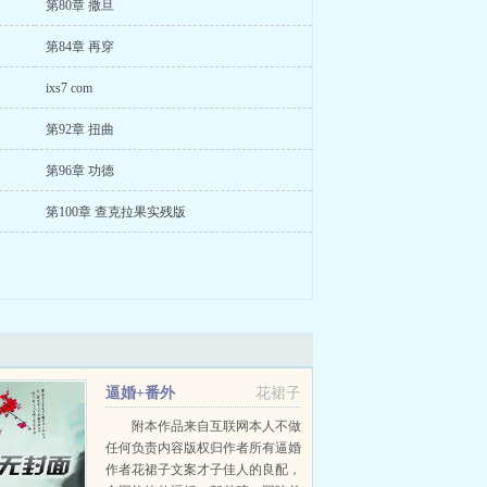
第80章 撒旦
第84章 再穿
ixs7 com
第92章 扭曲
第96章 功德
第100章 查克拉果实残版
逼婚+番外
花裙子
附本作品来自互联网本人不做
任何负责内容版权归作者所有逼婚
作者花裙子文案才子佳人的良配，