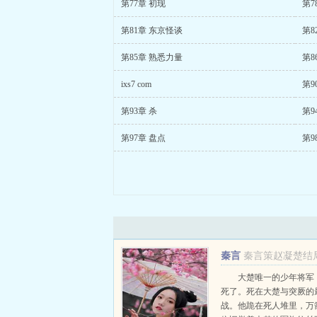
第77章 初现
第7
第81章 东京怪谈
第8
第85章 熟悉力量
第8
ixs7 com
第9
第93章 杀
第9
第97章 盘点
第9
秦言
秦言策赵凝楚结
策赵凝楚
大楚唯一的少年将军
死了。死在大楚与突厥的
战。他跪在死人堆里，万