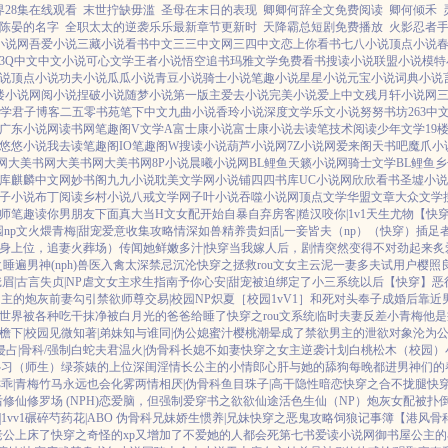
28集在线观看
末世拧缺毋滥
圣母在末日的表现
卿卿何辞全文免费阅读
卿何倾禾
陈晏的名字
全职太太的逆袭乐乐最新章节更新时
天降霸总短剧免费播放
火影忍者
0小说网
吾爱小说
三藏小说
看书中文
三三中文网
三四中文
恋上你看书
七八小说
顶点小说
3Q中文
中文小说
可心文学
王者小说
悟空追书
玛雅文学
免费看书
搜读小说
联盟小说
模特
说
顶点小说
功夫小说
瓜瓜小说
青豆小说
骑士小说
笔趣小说
星星小说
元宝小说
词典小说
9楼小说
网阅小说
捏破小说
随梦小说
第一版主
爱去小说
完美小说
爱上中文
残月轩小说网
学
君子博客
二五零书苑
笔下中文
九曲小说
香玲小说
深度文学
乐文小说
努努书坊
263中
广东小说网
读书网
笔趣阁V
文学A
富士康小说
富士康小说
去读笔
技术阅读
少年文学
19
悠悠小说
我去读
笔趣阁IO
笔趣阁W
搜读小说
葫芦小说网
7Z小说网
爱来阁
天书吧
魔爪小
网
大美书网
大美书网
大美书网
8P小说
晨曦小说网
BL鲤鱼
天籁小说网
骑士文学
BL鲤鱼乡
库
麒麟中文网
妙书阁
九九小说
耽美文学网
小说铺
四四书库
UC小说网
欣欣看书
圣墟小说
子小说
布丁阅读
乡村小说
八戒文学网
子叶小说
吞噬小说网
顶点文学
华盟文章
大众文学
师
笔趣读
你男朋友下面真大
当H文女配开始自暴自弃
房客|糙汉
咬你|1v1
天生尤物【快
np
文火煨青梅|甜宠
爱意收集攻略
情深如兽
精养贵妇|乱
一妾皆夫（np）
（快穿）插足
替身上位，追妻火葬场）
传闻她鲜嫩多汁|快穿
当我嫁人后，剧情突然变得不对劲起来
炙
睡遍男神(nph)
兽医
入禽太深
禁忌沉沦
快穿之拯救rou文女主
云泥
一妻多夫试用户
樱照
眉|古言
失贞|NP
虐文女主求生指南
予你心安|甜宠
被迫绑定了小三系统以后【快穿】
恶
男主的炮灰前妻
勾引禁欲师尊
交易|校园NP
炽夏［校园1vV1］
和死对头奉子成婚后
靠近
世界被各种吃干抹净
被白月光的爸爸给睡了
快穿之rou文系统
临时夫妻
反差小青梅
他是
檐下|校园
见微知著|弟妹
知与谁同|伪公媳
蜜汁樱桃
潮晕
成了禁欲男主的泄欲对象
沦为
侵占|骨科/强制
白蛇夫君
温火|伪骨科
长媳不如妻
快穿之女主逆袭计划
白桃松木（校园）
补习（师生）
绿茶婊的上位
深闺淫情
长公主的小情郎
心肝与她的舔狗
每晚都进男神们的
乖|青梅竹马
永远也会化雾
两情相厌|伪骨科
鱼目珠子|高干
隐性暗恋
快穿之合不拢腿
快
后
修仙修罗场 (NPH)
恋爱脑，但强制爱
穿书之欲欲仙途
活色生仙（NP）
炮灰女配被扑
1vv1
碾碎芍药花|ABO 伪骨科兄妹
娇生惯养|兄妹
快穿之恶鬼攻略
饲狼记事簿
【港风骨
老公上床了
快穿之奇怪的xp又增加了
不爱她的人都会死
第七书
爱读小说网
御书屋
公主的