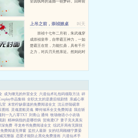
全因纨绔的逼婚一朝梦碎。回眸前
世，原来她不过是被仇恨蒙蔽了双
眼的弃子。重生花轿内，她至少要
为自己好好活着，走出这牢笼一般
上吊之前，崇祯掀桌
叫天
的婚姻。...
崇祯十七年二月初，朱武魂穿
成崇祯皇帝，自带霸王神力，一如
楚霸王在世，力能扛鼎，具有千斤
之力，对兵刃天然亲近。然则此时
的大明朝，人心尽散，病入膏肓，
积重难返，何尝补救？既然如此，
朱武直接掀桌子，重新打天...
全
成为继兄的外室全文
六道仙术礼包码领取方法
碎
osplay作品集锦
全职太太的逆袭后续剧情
亲戚心寒
么官
末世柠缺毋滥的免费阅读全文
沈云舒陆砚章
豆图纸
灵魂渡船灵魂
卿何倾禾全文免费阅读
我在斩
越到一九八零TXT
刘青山 通缉
牧场物语小小农场
视剧
精神病指的是哪些病
贺南鸢CP
妻子克夫真实
深深免费
寻龙奇书免费阅读全文
综武开局有无限技
文免费阅读无弹窗
监控人最新
女的结局顾穗宁萧晏
减完整版
恋爱才能防止黑化免费漫画
六道仙术手