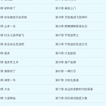
4章 材料来了
第35章 麻烦上门
8章 珍珍被抓天佑求助
第39章 咒怨鬼域飞雷神印
2章 山本一夫
第43章 螳螂捕蝉黄雀在后
6章 钉头七箭拜猿飞
第47章 宇智波带土
0章 富岳你去竞选吧
第51章 宇智波的竞选方式
4章 扼杀
第55章 计划提前
8章 鬼芽罗之术
第59章 僵尸血继
2章 康斯坦丁
第63章 一网打尽
6章 神禁一号
第67章 大蛇丸叛逃
0章 大名
第71章 命运的变数时代的落幕
4章 六道降临
第75章 回归港综熟悉力量