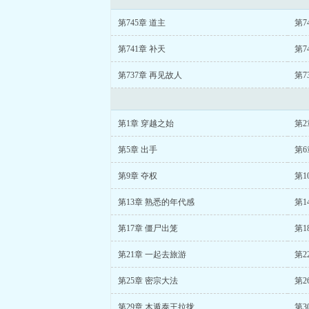
第745章 道主
第7
第741章 补天
第7
第737章 再见故人
第7
第1章 穿越之始
第2
第5章 出手
第6
第9章 夺权
第1
第13章 熟悉的年代感
第1
第17章 僵尸出笼
第1
第21章 一起去旅游
第2
第25章 密宗大法
第2
第29章 木遁泰王拉拢
第3