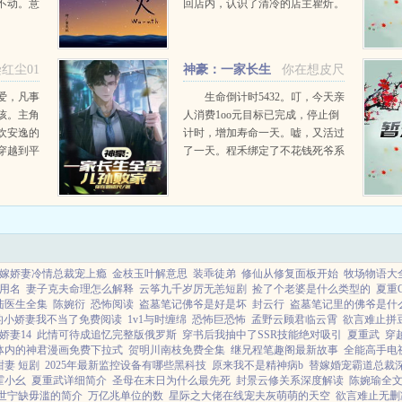
不动。意
回店内，认识了清冷的店主瞿炘。
海里闪过
随着两人相处时间越长，他现瞿炘
凝楚，是
似乎还有其他身分，尤其像那个给
女摄政
他勇气走过...
红尘01
神豪：一家长生
你在想皮尺
的姑
全靠儿孙败家
爱，凡事
生命倒计时5432。叮，今天亲
孩。主角
人消费1oo元目标已完成，停止倒
欢安逸的
计时，增加寿命一天。嘘，又活过
穿越到平
了一天。程禾绑定了不花钱死爷系
笔，赚取
统，家人不花钱，他就会死。从此
么时候赚
每天陷入焦虑的花钱状态中。你不
。什么？
花我不花，爷爷小命谁来保！买！
买！买！...
嫁娇妻冷情总裁宠上瘾
金枝玉叶解意思
装乖徒弟
修仙从修复面板开始
牧场物语大
用名
妻子克夫命理怎么解释
云筝九千岁厉无恙短剧
捡了个老婆是什么类型的
夏重C
陆医生全集
陈婉衍
恐怖阅读
盗墓笔记佛爷是好是坏
封云行
盗墓笔记里的佛爷是什
的小娇妻我不当了免费阅读
1v1与时缠绵
恐怖巨恐怖
孟野云顾君临云霄
欲言难止拼
娇妻14
此情可待成追忆完整版俄罗斯
穿书后我抽中了SSR技能绝对吸引
夏重武
穿
体内的神君漫画免费下拉式
贺明川南枝免费全集
继兄程笔趣阁最新故事
全能高手电
妻 短剧
2025年最新监控设备有哪些黑科技
原来我不是精神病b
替嫁婚宠霸道总裁
霍小幺
夏重武详细简介
圣母在末日为什么最先死
封景云修关系深度解读
陈婉瑜全
世宁缺毋滥的简介
万亿兆单位的数
星际之大佬在线宠夫灰萌萌的天空
欲言难止无删