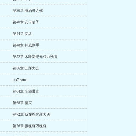
第36章 潇洒哥之殇
第40章 安倍晴子
第44章 变故
第48章 神威到手
第52章 木叶新纪元权力洗牌
第56章 五影大会
ixs7 com
第64章 全部带走
第68章 覆灭
第72章 我在忍界建大唐
第76章 摄魂镰万魂镰