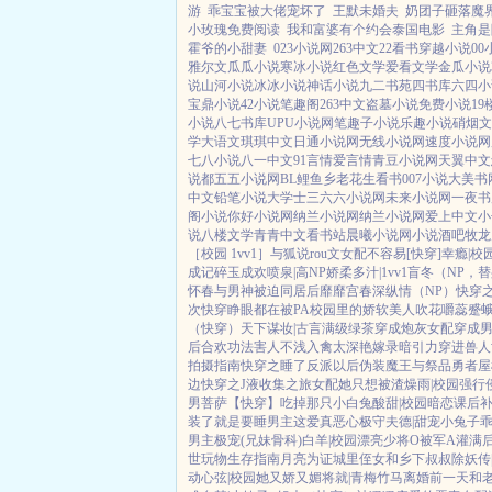
游
乖宝宝被大佬宠坏了
王默未婚夫
奶团子砸落魔界
小玫瑰免费阅读
我和富婆有个约会泰国电影
主角是
霍爷的小甜妻
023小说网
263中文
22看书
穿越小说
0
雅尔文
瓜瓜小说
寒冰小说
红色文学
爱看文学
金瓜小说
说
山河小说
冰冰小说
神话小说
九二书苑
四书库
六四小
宝鼎小说
42小说
笔趣阁
263中文
盗墓小说
免费小说
1
小说
八七书库
UPU小说网
笔趣子小说
乐趣小说
硝烟文
学
大语文
琪琪中文
日通小说网
无线小说网
速度小说网
七八小说
八一中文
91言情
爱言情
青豆小说网
天翼中文
说都
五五小说网
BL鲤鱼乡
老花生看书
007小说
大美书
中文
铅笔小说
大学士
三六六小说网
未来小说网
一夜书
阁小说
你好小说网
纳兰小说网
纳兰小说网
爱上中文
小
说
八楼文学
青青中文
看书站
晨曦小说网
小说酒吧
牧龙
［校园 1vv1］
与狐说
rou文女配不容易[快穿]
幸瘾|校园
成记
碎玉成欢
喷泉|高NP
娇柔多汁|1vv1
盲冬（NP，
怀春
与男神被迫同居后
靡靡宫春深
纵情（NP）
快穿之
次快穿睁眼都在被PA
校园里的娇软美人
吹花嚼蕊
蹙蛾
（快穿）
天下谋妆|古言
满级绿茶穿成炮灰女配
穿成
后
合欢功法害人不浅
入禽太深
艳嫁录
暗引力
穿进兽人
拍摄指南
快穿之睡了反派以后
伪装魔王与祭品勇者
屋
边
快穿之J液收集之旅
女配她只想被渣
燥雨|校园
强行
男菩萨
【快穿】吃掉那只小白兔
酸甜|校园暗恋
课后
装了
就是要睡男主
这爱真恶心
极守夫德|甜宠
小兔子乖
男主
极宠(兄妹骨科)
白羊|校园
漂亮少将O被军A灌满
世玩物生存指南
月亮为证
城里侄女和乡下叔叔
除妖传|
动心弦|校园
她又娇又媚
将就|青梅竹马
离婚前一天和