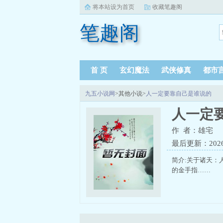
将本站设为首页
收藏笔趣阁
笔趣阁
首 页
玄幻魔法
武侠修真
都市
九五小说网
>其他小说>
人一定要靠自己是谁说的
人一定
作 者：雄宅
最后更新：2026-0
简介:关于诸天：
的金手指……