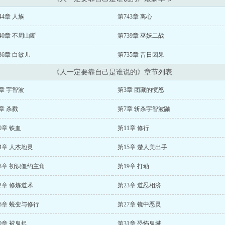
44章 人族
第743章 离心
40章 不周山断
第739章 巫妖二战
36章 白敏儿
第735章 昔日因果
《人一定要靠自己是谁说的》章节列表
章 宇智波
第3章 团藏的愤怒
章 杀戮
第7章 斩杀宇智波鼬
0章 铁血
第11章 修行
4章 人杰地灵
第15章 楚人美出手
8章 初识僵约主角
第19章 打动
2章 修炼道术
第23章 道忍相济
6章 蜕变与修行
第27章 镜中恶灵
0章 被鬼捉
第31章 恐怖鬼域