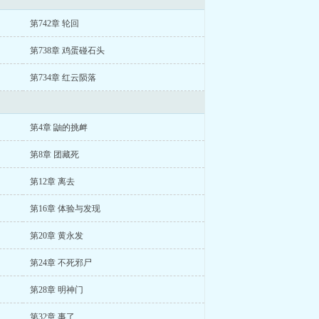
第742章 轮回
第738章 鸡蛋碰石头
第734章 红云陨落
第4章 鼬的挑衅
第8章 团藏死
第12章 离去
第16章 体验与发现
第20章 黄永发
第24章 不死邪尸
第28章 明神门
第32章 事了