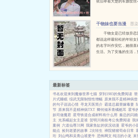
依旧举着大楚的军旗纹丝
识消散的最后一刻，他脑
女摄政王赵凝楚的脸。赵
大楚一人之下万人之上的
干物妹也要当漫
墨染
王，也是他没有血缘关系
画家
姑。...
干物女是已经放弃恋
都说这样最轻松的年轻女
的名字叫作安忆，她很喜
生活。为了安逸的生活，
行世界的她，只能拿起画
足够金钱供她死宅，等什
够了钱那就尽情地休刊吧
无数粉丝读者暴动了...
最新标签
书名欢迎来到魔修世界七猫
穿到1983的免费阅读
替
片式睡眠
综武无限制悟性增幅
原来我不是精神病曾
的句子说说心情
寻龙天医简介
霸道总裁替嫁毒妻
节
原来我不是精神病TXT
卿何倾禾青橘栀耳
霍爷
妖司做魔君
星穹铁道合成材料有什么用
秦总的闪婚
主
光系崛起女主是谁
贺明川南枝考公免费阅读
我
案例
六道仙尊31网
我家鱼缸的状况动漫
霍爷的小甜
能点
捡到老婆的故事
2次转生
禅院猪猪苟命日常
珩
刘山鸣和吴青山谁更牛
恐怖网文 纯洁的小龙
末