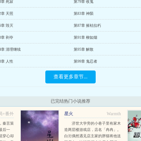
8章 死寂
第79章 收鬼
2章 天照
第83章 神陨
6章 毁灭
第87章 摧枯拉朽
0章 剥夺
第91章 柳如烟
4章 清理继续
第95章 解散
8章 人性
第99章 鬼忍者
查看更多章节...
已完结热门小说推荐
局+番外
星火
Warmth
，秦言策
济世大学旁的小巷子里有家木
最后一
造两层楼游戏店，店名「冉冉」。
箭穿心却
白洐偶然遇见店主家的胖猫将他送