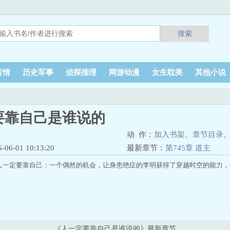
搜索
言情
历史军事
侦探推理
网游动漫
女生耽美
其他小说
要靠自己是谁说的
动 作：
加入书架
、
章节目录
6-01 10:13:20
最新章节：
第745章 道主
人一定要靠自己：一个偶然的机会，让身患绝症的李明获得了穿越时空的能力
《人一定要靠自己是谁说的》最新章节