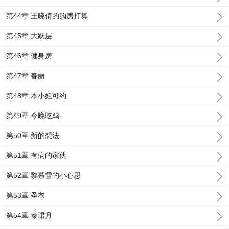
第44章 王晓倩的购房打算
第45章 大跃层
第46章 健身房
第47章 春丽
第48章 本小姐可约
第49章 今晚吃鸡
第50章 新的想法
第51章 有病的家伙
第52章 黎慕雪的小心思
第53章 圣衣
第54章 秦珺月