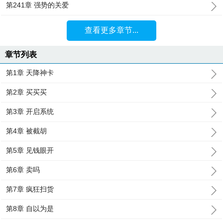
第241章 强势的关爱
查看更多章节...
章节列表
第1章 天降神卡
第2章 买买买
第3章 开启系统
第4章 被截胡
第5章 见钱眼开
第6章 卖吗
第7章 疯狂扫货
第8章 自以为是