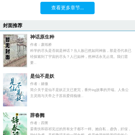
查看更多章节...
封面推荐
神话原生种
作者：废纸桥
科学的尽头是否就是神话？当人族已然如同神族，那是否代表已
经探索到了宇宙的尽头？人已如神，然神话永无止境。我们需
要...
是仙不是妖
作者：嬉傲
简介关于是仙不是妖正文已更完，番外ing故事的开端。人鱼公
主灵雨与天帝之子苏辰爱得痴缠...
辞春阙
作者：四菁
晏青扶和容祁见过的所有女子都不一样。她自私，虚伪，奸佞，