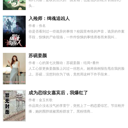
助纣为虐，是权势滔天的一国女相，也是他厌的咬牙切齿的心
头...
入殓师：缉魂追凶人
作者：佚名
你是否看到过一些诡异的事情？校园里奇怪的声音，诡异的作案
手段，惊悚的尸命现场，一件件惊悚的事情席卷而来我叫...
苏砚姜颜
作者：心的第七次颤动：苏砚姜颜：结局+番外
人工心脏更换姜颜脸上闪过一丝怒火。她将病例报告甩在我的脸
上。苏砚，没想到你为了钱，竟然用这种下作手段来...
成为恋综女嘉宾后，我爆红了
作者：金玉长歌
作品简介没名没气的李萱宁，突然上了一档恋爱综艺。节目刚开
播，她的围脖就被黑粉群攻了。黑粉情商...