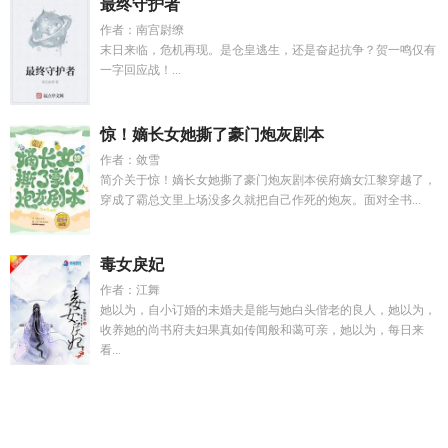
最终守护者
作者：南宫尉缭
末日来临，危机再现。是仓皇逃生，还是奋起抗争？贺一鸣仅有
一字回应战！...
惊！嫡长女她撕了豪门炮灰剧本
作者：敛雪
简介关于惊！嫡长女她撕了豪门炮灰剧本侯府嫡女江黎穿越了，
穿成了霸总文里上场没多久就把自己作死的炮灰。面对全书...
毒女戾妃
作者：江舞
她以为，自小订婚的未婚夫是能与她白头偕老的良人，她以为，
收养她的尚书府夫妇果真如传闻般和蔼可亲，她以为，每日来
看...
原神深渊零氪挑战阿炜8号
碧游演员
从末世身穿兽世后我飞升
了
前文明的崩坏被驱逐后 在线阅读
一直挖不动上
18位星神
命途
穿成龙傲天男主追求者
开局入监狱周度
年少可有重来时