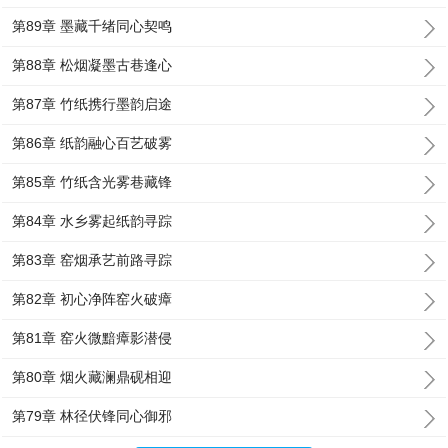
第89章 墨藏千绪同心契鸣
第88章 松烟凝墨古巷逢心
第87章 竹纸携行墨韵启途
第86章 纸韵融心百艺破雾
第85章 竹纸含光雾巷藏锋
第84章 水乡雾起纸韵寻踪
第83章 窑烟承艺前路寻踪
第82章 初心净阵窑火破瘴
第81章 窑火微黯瘴影潜侵
第80章 烟火藏澜鼎砚相迎
第79章 林径伏锋同心御邪