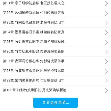
第91章 亲子研学初启幕 老匠授艺暖人心
第92章 炊烟酝酿新滋味 竹影轻摇待客来
第93章 竹间绘色藏童趣 老院寻踪忆旧年
第94章 墨香漫卷旧书案 糖丝婉转忆童真
第95章 竹影摇窗话旧岁 新醅初酿待秋风
第96章 竹苗初栽承旧愿 栗香漫院唤新朋
第97章 夜雨润竹藏心事 灯影缝虎话传承
第98章 竹篾织筐承童趣 彩线绣虎续温情
第99章 栗粥暖巷传新味 竹影映窗话旧年
第100章 灯影竹篾承旧艺 月光粥碗续新篇
查看更多章节...