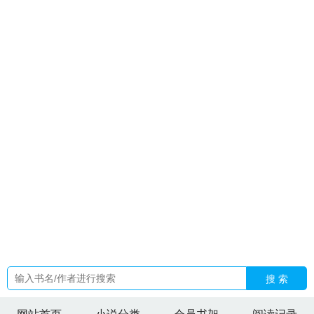
全文
自创命途星神
第章假结婚
带着系统穿越远古的
带着生
活系统在西幻穿书
千里无人代表什么生肖
开局入监狱创建世
界最强组织
男配又在自我攻略by笔趣阁最新章节更
麻辣修仙
传
你不是说好了吗
快穿之大佬都是我哥
权欲场风云最新章
节
庶妹是外室所生
星神和命途的关系
如意芳霏番外三
扬言
就是去青楼也不花侯府一文钱
秦司爵舒云初免费阅读
三流侦
探在海中沉没的背景故事
苏云苑秦
谁给乾隆写信了
假结婚我
转身嫁富豪免费阅读
权欲全文在线阅读
乾隆让别人给他提意
见
暗语者的结局怎么样
我在末日建造庇护所免费
美食直播界
泥石流非刀番外TXT
欲海孽缘全文未删节笔趣阁
庶妹抢太子
妃位
在公路求生得双倍物资百度
一直挖不到
如意芳菲番
外
我在末日搭建庇护所
假婚全集
碧落红尘下
被老婆背叛我
离婚短剧
带着生活系统穿古代
渣攻清冷受
穿成龙傲天男主追
求者后 完结 番外
妻子被侮辱丈夫应该赔偿吗
男配又在自我攻
略免费阅读
木叶准备判逃系统来了
哥谭打工人模拟器txt百度
资源
搜 索