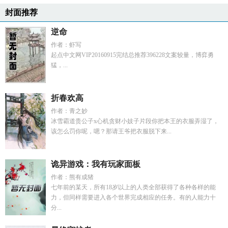
封面推荐
逆命
作者：虾写
起点中文网VIP20160915完结总推荐396228文案较量，博弈勇
猛，...
折春欢高
作者：青之妙
冰雪霸道贵公子x心机贪财小妓子片段你把本王的衣服弄湿了，
该怎么罚你呢，嗯？那请王爷把衣服脱下来...
诡异游戏：我有玩家面板
作者：熊有成猪
七年前的某天，所有18岁以上的人类全部获得了各种各样的能
力，但同样需要进入各个世界完成相应的任务。有的人能力十
分...