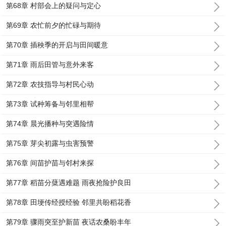
第68章 村部会上的疑问与定心
第69章 农忙前夕的忙碌与期待
第70章 插秧季的开启与田间暖意
第71章 雨后田管与意外来客
第72章 农技指导与村民心动
第73章 试种筹备与邻里相帮
第74章 晨光播种与突遇险情
第75章 芽尖初露与虫害预警
第76章 间苗护苗与邻村来探
第77章 稻苗分蘖遇难题 雨夜抢险护良田
第78章 田埂传经授经验 邻里共盼稻花香
第79章 骤雨突至护新苗 夜话农桑盼丰年