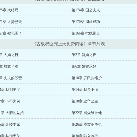
75章 大结局
第174章 国公夫人
71章 大势已去
第170章 周旋成功
67章 被包围了
第166章 把她带走
《古板权臣宠上天免费阅读》章节列表
章 大婚之日
第2章 新婚之夜
章 故意刁难
第6章 妯娌示好
章 丈夫的职责
第10章 罗氏的维护
3章 我都要了
第14章 我是不懂
7章 下不为例
第18章 鸾华公主
1章 大胆的姑娘
第22章 当众维护他
5章 金陵姜家
第26章 霓裳阁争执
9章 与你无关
第30章 陷入冷战