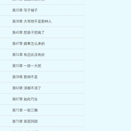
第35章 宅子铺子
第39章 大哥绝不是那种人
第43章 想孩子想疯了
第47章 婚事怎么来的
第51章 有总比没有好
第55章 一抓一大把
第59章 那倒不是
第63章 演都不演了
第67章 如此巧合
第71章 一箭三雕
第75章 喜恶同因