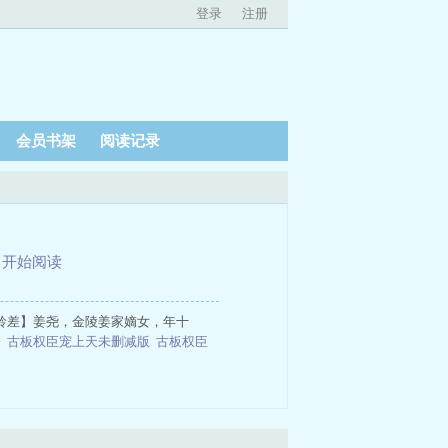
登录
注册
会员书架
阅读记录
、
开始阅读
龄差】姜尧，金陵姜家嫡女，年十
子
古板权臣宠上天未删减版
古板权臣