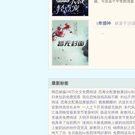
题。可在某个平常的清晨
者都在争相报道顾氏几天
爱妻怒告一百多家公司。
人好奇，纷纷私底下调查
（希腊神
麻薯芋泥
少奶奶。有说人高腿长...
话同人）希腊神话：
...
荒系统闯希腊+番外
最新标签
网恋被骗100万全文免费阅读
恶毒女配屡败屡战by刻
归来短剧免费观看
我在恐怖游戏高能不断
剑仙不用
阅读
恶毒女配屡战屡败西幻
酱酱酿酿的
武道长生
迎娶绝美班长余年
一人之下开局满级无敌的
末代风
江逸周晚莹最新章节更新时间
炼器宗师傅
家教同人
变越美免费阅读
大明开局撞柱朱允通最新章节更新
他真香了短剧图片
漫画白天被逃婚晚上被奶凶指挥
上被奶凶的创作背景及
家教同人打包
锦绣医妃之庶
绝不了你
全员疯批by鱼西球球好看吗
免费阅读高冷