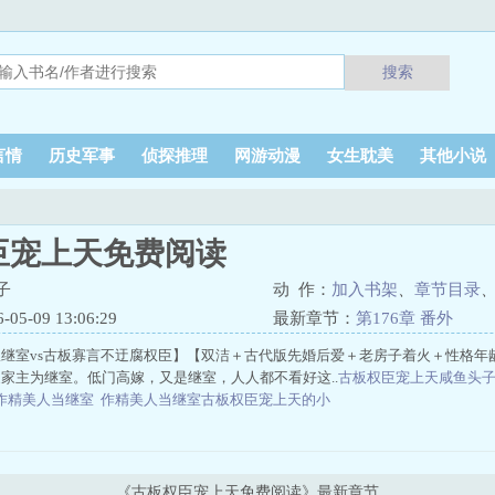
搜索
言情
历史军事
侦探推理
网游动漫
女生耽美
其他小说
臣宠上天免费阅读
子
动 作：
加入书架
、
章节目录
5-09 13:06:29
最新章节：
第176章 番外
继室vs古板寡言不迂腐权臣】【双洁＋古代版先婚后爱＋老房子着火＋性格年
家主为继室。低门高嫁，又是继室，人人都不看好这..
古板权臣宠上天咸鱼头
作精美人当继室
作精美人当继室古板权臣宠上天的小
《古板权臣宠上天免费阅读》最新章节