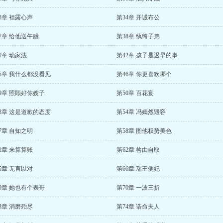
3章 袒露心声
第34章 开诚布公
7章 给他送午膳
第38章 纨绔子弟
1章 动家法
第42章 孩子是迟早的事
5章 我什么都没看见
第46章 你更喜欢哪个
9章 照顾好你嫂子
第50章 百花宴
3章 这是道歉的态度
第54章 冯嫣然毁容
7章 自知之明
第58章 图他权势美色
1章 来算算账
第62章 咎由自取
5章 无言以对
第66章 瑞王侧妃
9章 她也有个表哥
第70章 一波三折
3章 消磨殆尽
第74章 诰命夫人