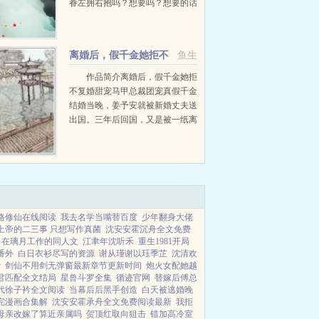
眷左拥右抱吗？想要吗？想要的话
就来修真吧！学费全免，不考勤不
点名，任何地点均可修行，这等好
事哪里去找，来吧，快投入修真的
离婚后，假千金她拒不
鱼生
怀抱吧！天下真...
复婚
作品简介离婚后，假千金她拒
不复婚甜宠马甲总裁团宠真假千金
结婚当晚，姜予安就被新婚丈夫送
出国。三年后回国，又是被一纸离
婚协议和一封断绝书赶出家门。人
人都在等着看姜予安笑话，料定她
无法忍各...
格修仙在线阅读
我去名学当嘴替百度
少年翻身大佬
上帝的二三事 只想写作真菌
沈安安霍沉舟全文免费
在璃月工作的同人文
江聿年沈听禾
重生1981开局
番外
白日衣衫尽写的资源
谢从瑾谢以珏季芷
沈清欢
v
剑仙不用剑无弹窗最新章节更新时间
炮火女配她越
君匹配全文结局
星兽斗罗全集
循迹官网
替嫁后傅总
代徐子衿全文阅读
当幕后后黑手创造
白天被逃婚晚
完漫画合集解
沈安安霍承舟全文免费阅读最新
我拒
母亲改嫁了算近亲属吗
贺顶红取向狙击
错加高冷室