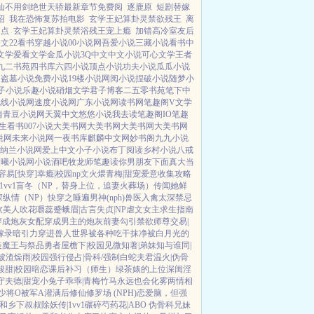
仙不用剑绝世天骄最新章节免费阅
逐鹿原
短剧替嫁
绍
我在恐怖复苏拍电影
玄学王妃算卦灵禁欲残王
离
起点
玄学王妃算卦灵禁浴残王宠上瘾
加错高冷室友后
中文
22看书
穿越小说
00小说网
吾爱小说
三藏小说
看书中
文学
爱看文学
金瓜小说
3Q中文
中文小说
可心文学
王者
九二书苑
四书库
六四小说
顶点小说
功夫小说
瓜瓜小说
文
盗墓小说
免费小说
19楼小说
网阅小说
捏破小说
随梦小
子小说
乐趣小说
硝烟文学
君子博客
二五零书苑
笔下中
无线小说网
速度小说网
广东小说网
读书网
笔趣阁V
文学
情
青豆小说网
天翼中文
悠悠小说
我去读
笔趣阁IO
笔趣
生看书
007小说
大美书网
大美书网
大美书网
大美书网
说网
未来小说网
一夜书库
麒麟中文网
妙书阁
九九小说
纳兰小说网
爱上中文
小子小说
布丁阅读
乡村小说
八戒
晨曦小说网
小说酒吧
牧龙师
笔趣读
你男朋友下面真大
当
容易[快穿]
幸瘾|校园np
文火煨青梅|甜宠
爱意收集攻略
vv1
盲冬（NP，替身上位，追妻火葬场）
传闻她鲜
深
纵情（NP）
快穿之睡遍男神(nph)
兽医
入禽太深
禁忌
软美人
吹花嚼蕊
蹙蛾眉|古言
失贞|NP
虐文女主求生指南
穿成炮灰女配
穿成男主的炮灰前妻
勾引禁欲师尊
交易|
嫁录
暗引力
穿进兽人世界被各种吃干抹净
被白月光的
装魔王与祭品勇者
屋檐下|校园
见微知著|弟妹
知与谁同|
被渣
燥雨|校园
强行侵占|骨科/强制
白蛇夫君
温火|伪骨
酸甜|校园暗恋
课后补习（师生）
绿茶婊的上位
深闺淫
守夫德|甜宠
小兔子乖乖|青梅竹马
永远也会化雾
两情相
少将O被军A灌满后
修仙修罗场 (NPH)
恋爱脑，但强
和乡下叔叔
除妖传|1vv1
碾碎芍药花|ABO 伪骨科兄妹