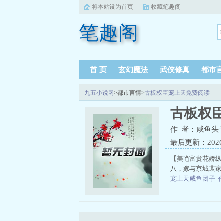
将本站设为首页
收藏笔趣阁
笔趣阁
首 页
玄幻魔法
武侠修真
都市
九五小说网
>都市言情>
古板权臣宠上天免费阅读
古板权
作 者：咸鱼头
最后更新：2026-0
【美艳富贵花娇纵
八，嫁与京城裴家
宠上天咸鱼团子