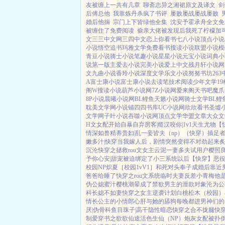
友被缠上一共有几章
聊斋志异之湘裙原文及译文
剑
后傅总他
我靠炼丹杀疯了书评
屡败屡战屡战屡败
婚后他揣
宗门上下皆绿他全集
沈安予霍承舟全文免
被缠住了免费阅读
偷亲大佬被发现后我死了柠檬加
文
三三中文网
三四中文
恋上你看书
七八小说
顶点小说
小说
悟空追书
玛雅文学
免费看书
搜读小说
联盟小说
模
青豆小说
骑士小说
笔趣小说
星星小说
元宝小说
词典小
说
第一版主
爱去小说
完美小说
爱上中文
残月轩小说网
文
九曲小说
香玲小说
深度文学
乐文小说
努努书坊
26
A
富士康小说
富士康小说
去读笔
技术阅读
少年文学
1
阁W
搜读小说
葫芦小说网
7Z小说网
爱来阁
天书吧
魔爪
8P小说
晨曦小说网
BL鲤鱼
天籁小说网
骑士文学
BL鲤
耽美文学网
小说铺
四四书库
UC小说网
欣欣看书
圣墟
文学网
子叶小说
吞噬小说网
顶点文学
华盟文章
大众文
H文女配开始自暴自弃
房客|糙汉
咬你|1v1
天生尤物【
情深如兽
精养贵妇|乱
一妾皆夫（np）
（快穿）插足
嫩多汁|快穿
当我嫁人后，剧情突然变得不对劲起来
炙
沉沦
快穿之拯救rou文女主
云泥
一妻多夫试用户
樱照良
予你心安|甜宠
被迫绑定了小三系统以后【快穿】
恶
校园NP
炽夏［校园1vV1］
和死对头奉子成婚后
靠近
爸爸给睡了
快穿之rou文系统
临时夫妻
反差小青梅
他
伪公媳
蜜汁樱桃
潮晕
成了禁欲男主的泄欲对象
沦为公
科
长媳不如妻
快穿之女主逆袭计划
白桃松木（校园）
情
长公主的小情郎
心肝与她的舔狗
每晚都进男神们的
厌|伪骨科
鱼目珠子|高干
隐性暗恋
快穿之合不拢腿
快
制爱
穿书之欲欲仙途
活色生仙（NP）
炮灰女配被扑