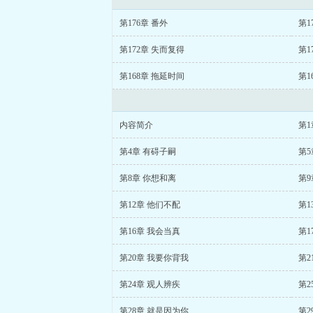
第176章 番外
第1
第172章 失而复得
第1
第168章 拖延时间
第1
内容简介
第1
第4章 有碍子嗣
第5
第8章 你想和离
第9
第12章 他们不配
第1
第16章 我会当真
第1
第20章 我要你背我
第2
第24章 观人辨疾
第2
第28章 就是因为你
第2