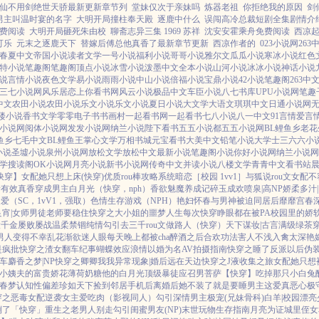
仙不用剑绝世天骄最新更新章节列
堂妹仅次于亲妹吗
炼器老祖
你拒绝我的原因
剑
男主叫温时宴的名字
大明开局撞柱奉天殿
逐鹿中什么
误闯高冷总裁短剧全集剧情介
费阅读
大明开局砸死朱由校
聊斋志异三集 1969 苏祥
沈安安霍乘舟免费阅读
西凉
可乐
元末之逐鹿天下
替嫁后傅总他真香了最新章节更新
西凉作者的
023小说网
263
春夏中文
帝国小说
读者文学
一号小说
福利小说
哥哥小说
雅尔文
瓜瓜小说
寒冰小说
红色
特小说
笔趣阁
笔趣阁
顶点小说
冰雪小说
泼墨中文
全本小说
山河小说
冰冰小说
神话小说
说
言情小说
夜色文学
易小说
雨雨小说
中山小说
倍福小说
宝鼎小说
42小说
笔趣阁
263中
三七小说网
风乐居
恋上你看书网
风云小说
极品中文
车臣小说
八七书库
UPU小说网
笔趣
3中文
农田小说
农田小说
乐文小说
乐文小说
夏日小说
大文学
大语文
琪琪中文
日通小说网
9楼小说
香书文学
零零电子书
书画村
一起看书网
一起看书
七八小说
八一中文
91言情
爱言
小说网
阅体小说网
发发小说网
纳兰小说
陛下看书
五五小说都
五五小说网
BL鲤鱼乡
老花
鱼乡
七毛中文
BL鲤鱼王
掌心文学
万相书城
元宝看书
大美中文
铅笔小说
大学士
三六六小
小说
圣墟小说
泉州小说网
放松文学
放松中文
最新小说
笔趣阁小说
你好小说网
纳兰小说网
学
搜读阁
OK小说网
月亮小说
新书小说网
传奇中文
并读小说
八楼文学
青青中文
看书站
快穿】
女配她只想上床(快穿)
优质rou棒攻略系统
暗恋［校园 1vv1］
与狐说
rou文女配不
者
有效真香
穿成男主白月光（快穿，nph）
香欲
魅魔养成记
碎玉成欢
喷泉|高NP
娇柔多汁|1
爱（SC，1vV1，强取）
色情生存游戏（NPH）
艳妇怀春
与男神被迫同居后
靡靡宫春
宵|女师男徒
老师要稳住
快穿之大小姐的噩梦人生
每次快穿睁眼都在被PA
校园里的娇
役千金屡败屡战
温柔禁锢
纯情勾引
去三千rou文做路人（快穿）
天下谋妆|古言
满级绿茶
男人变得不幸
乱花渐欲迷人眼
每天晚上都被cha
醉酒之后
合欢功法害人不浅
入禽太深
艳
是疯批
快穿之渣女翻车纪事
蝴蝶效应
浪情
以婚为名
AV拍摄指南
快穿之睡了反派以后
伪
车
麝香之梦|NP
快穿之卿卿我我
异常现象|婚后
远在天边
快穿之J液收集之旅
女配她只想
小姨夫的富贵娇花
薄荷奶糖
他的白月光
顶级暴徒
应召男菩萨
【快穿】吃掉那只小白兔
春梦
认知性偏差
珍如天下
捡到邻居手机后
离婚后她不装了
就是要睡男主
这爱真恶心
极
穿之恶毒女配逆袭
女主爱吃肉
（影视同人）勾引深情男主
极宠(兄妹骨科)
白羊|校园
漂亮
倒了「快穿」
重生之老男人别走
勾引闺蜜男友(NP)
末世玩物生存指南
月亮为证
城里侄女