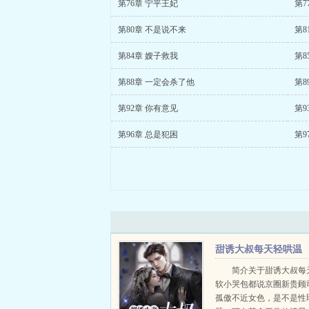
第76章 宁平王妃
第7
第80章 不是说不来
第8
第84章 嫂子救我
第8
第88章 一定会杀了他
第8
第92章 你有意见
第9
第96章 总是犯困
第9
甜诱大叔每天轻哄温
软小哭包
简介关于甜诱大叔每
软小哭包都说京圈新贵顾
孤傲不近女色，是不是性