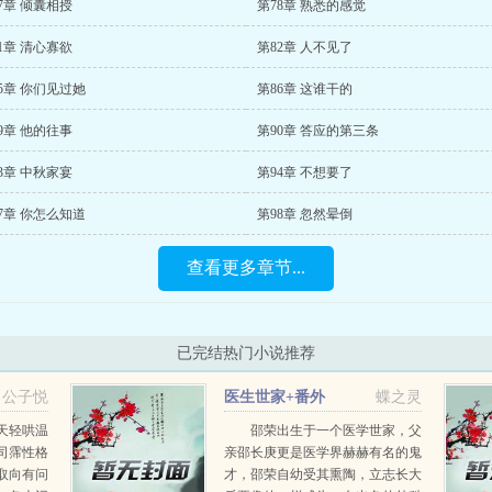
7章 倾囊相授
第78章 熟悉的感觉
1章 清心寡欲
第82章 人不见了
5章 你们见过她
第86章 这谁干的
9章 他的往事
第90章 答应的第三条
3章 中秋家宴
第94章 不想要了
7章 你怎么知道
第98章 忽然晕倒
查看更多章节...
已完结热门小说推荐
公子悦
医生世家+番外
蝶之灵
天轻哄温
邵荣出生于一个医学世家，父
司霈性格
亲邵长庚更是医学界赫赫有名的鬼
取向有问
才，邵荣自幼受其熏陶，立志长大