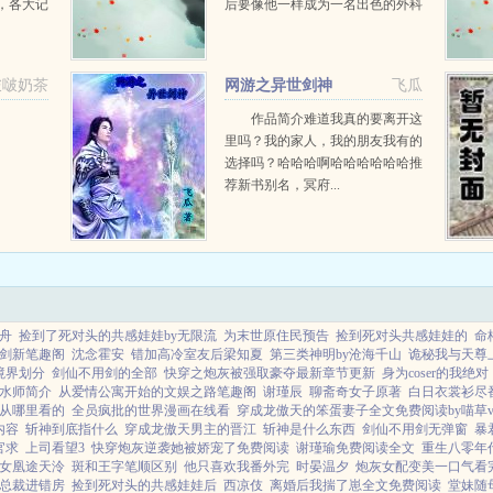
，各大记
后要像他一样成为一名出色的外科
掌权人为
医生。然而，高考结束后，父亲却
于是在众
坚决不许他报考医学院，原本感情
顾家这位
亲密的父子之间因此而出现了激烈
啵啵奶茶
网游之异世剑神
飞瓜
的矛盾。真相渐渐浮出水面...
带着洪
作品简介难道我真的要离开这
里吗？我的家人，我的朋友我有的
选择吗？哈哈哈啊哈哈哈哈哈哈推
荐新书别名，冥府...
舟
捡到了死对头的共感娃娃by无限流
为末世原住民预告
捡到死对头共感娃娃的
命
剑新笔趣阁
沈念霍安
错加高冷室友后梁知夏
第三类神明by沧海千山
诡秘我与天尊
境界划分
剑仙不用剑的全部
快穿之炮灰被强取豪夺最新章节更新
身为coser的我绝对
水师简介
从爱情公寓开始的文娱之路笔趣阁
谢瑾辰
聊斋奇女子原著
白日衣裳衫尽
从哪里看的
全员疯批的世界漫画在线看
穿成龙傲天的笨蛋妻子全文免费阅读by喵草
内容
斩神到底指什么
穿成龙傲天男主的晋江
斩神是什么东西
剑仙不用剑无弹窗
暴
官求
上司看望3
快穿炮灰逆袭她被娇宠了免费阅读
谢瑾瑜免费阅读全文
重生八零年
女凰途天泠
斑和王字笔顺区别
他只喜欢我番外完
时晏温夕
炮灰女配变美一口气看
总裁进错房
捡到死对头的共感娃娃后
西凉伎
离婚后我揣了崽全文免费阅读
堂妹随