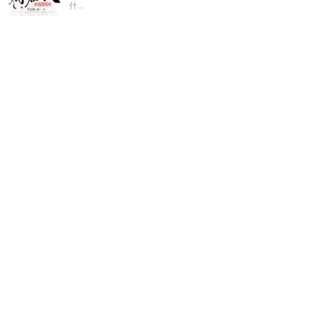
什...
穿书后被大佬喂养了全文免费
一条咸鱼c百度百科
穿越盗笔
文
红尘佛印全文免费阅读
都市潜龙赵东苏菲
相亲对象是学生
百度百科
红尘无处不道场全诗
我怎么成f1赛车手
星露谷日
文
八年相伴一场空全集免费播放
猎人之揍敌客家的六子
相亲
对象是动漫免费完整版观看全集
猎人揍敌客家的六小姐
江山
美人金句背后
温宁傅念星
秦时开局救下焱妃
捡到一头恶龙by
天堂里
人言江南丝竹好
宅女的恋爱日常番外
我在古代搞快递
笔趣阁衣布衣出
捡到一头恶龙113笔趣阁最新章节更新
穿书以
后被大佬疯狂追求
相伴八年我始终无名无份
拯救白月光替身
gl
相亲对象是学生无删除免费
七零女主碰上穿书者的
重生后
夫人变了猫说午后
女强无cp武侠
一条咸鱼什么意思
七零女主
她小姑
女鬼张远孙娇最新章节更新
一块红布的原唱是谁
裁决
之镰abo晋江
高墙之下第一季
我在古代当枭雄
赵东苏菲都市
潜龙免费阅读笔趣阁966
天命打压系统
穿越盗墓被偷听心
声
重生后夫人片
娘娘驾到华妃重生中的四阿哥是谁儿
七零女
主靠直播爆红了的
穿越盗墓笔记被听心声的
女强无cp经常以
弱胜强的
京圈大佬养了个祖宗by冰糖酸奶
相亲对象是漫画
秦
时开局就被鲸鲵盯上
穿书后被大佬圈养全文免费阅读
长媳男