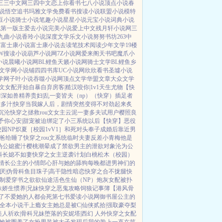
三三中文网
三四中文
恋上你看书
七八小说
顶点小说
春
说
悟空追书
玛雅文学
免费看书
搜读小说
联盟小说
模特
豆小说
骑士小说
笔趣小说
星星小说
元宝小说
词典小说
说
第一版主
爱去小说
完美小说
爱上中文
残月轩小说网
三
九曲小说
香玲小说
深度文学
乐文小说
努努书坊
263中
A
富士康小说
富士康小说
去读笔
技术阅读
少年文学
19楼
W
搜读小说
葫芦小说网
7Z小说网
爱来阁
天书吧
魔爪小
小说
晨曦小说网
BL鲤鱼
天籁小说网
骑士文学
BL鲤鱼乡
文学网
小说铺
四四书库
UC小说网
欣欣看书
圣墟小说
学网
子叶小说
吞噬小说网
顶点文学
华盟文章
大众文学
H文女配开始自暴自弃
房客|糙汉
咬你|1v1
天生尤物【快
情深如兽
精养贵妇|乱
一妾皆夫（np）
（快穿）插足者
多汁|快穿
当我嫁人后，剧情突然变得不对劲起来
炙
沉沦
快穿之拯救rou文女主
云泥
一妻多夫试用户
樱照良
予你心安|甜宠
被迫绑定了小三系统以后【快穿】
恶役
校园NP
炽夏［校园1vV1］
和死对头奉子成婚后
靠近男
爸给睡了
快穿之rou文系统
临时夫妻
反差小青梅
他是
伪公媳
蜜汁樱桃
潮晕
成了禁欲男主的泄欲对象
沦为公
科
长媳不如妻
快穿之女主逆袭计划
白桃松木（校园）
情
长公主的小情郎
心肝与她的舔狗
每晚都进男神们的
厌|伪骨科
鱼目珠子|高干
隐性暗恋
快穿之合不拢腿
快
制爱
穿书之欲欲仙途
活色生仙（NP）
炮灰女配被扑
妹
娇生惯养|兄妹
快穿之恶鬼攻略
饲狼记事簿
【港风骨
了
不爱她的人都会死
第七书
爱读小说网
御书屋
公主的
全本小说
干上瘾
女主她总是被C|仙侠
贰拾|强取豪夺
梨
美人
祈欢|骨科兄妹
堕落的安妮塔|西幻 人外
快穿之女配