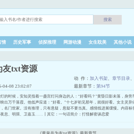
搜索
言情
历史军事
侦探推理
网游动漫
女生耽美
其他小说
友txt资源
动 作：
加入书架
、
章节目录
4-08 23:02:07
最新章节：
第94节
灯的时候，安知灵指着一盏宫灯问身边的人：“好看吗？”黄昏日影未落，身旁
映出万千落霞。他低声应道：“好看。”十七岁初见那年，就很好看。女主灵异
席，名门世家。没有推理，只有悬疑，悬疑不要当真。感情线进展缓慢。内容标
：夜息、明孺、卫嘉玉……┃其它：一句话简介：打怪解密谈恋爱
《黄泉共为友txt资源》最新章节