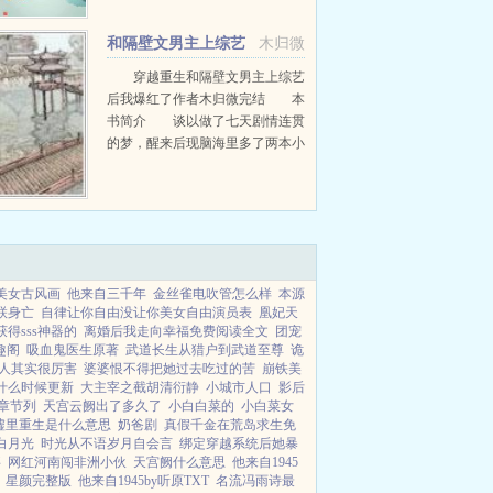
你勾搭了？程清不可以。朗君我也
不可以。...
和隔壁文男主上综艺
木归微
后我爆红了
穿越重生和隔壁文男主上综艺
后我爆红了作者木归微完结 本
书简介 谈以做了七天剧情连贯
的梦，醒来后现脑海里多了两本小
说的内容。 小说一男主秦则彦
作为镇海中学的可怕传说，乖戾嚣
张喜怒无常，在休学一年后，不知
为何...
美女古风画
他来自三千年
金丝雀电吹管怎么样
本源
联身亡
自律让你自由没让你美女自由演员表
凰妃天
获得sss神器的
离婚后我走向幸福免费阅读全文
团宠
趣阁
吸血鬼医生原著
武道长生从猎户到武道至尊
诡
人其实很厉害
婆婆恨不得把她过去吃过的苦
崩铁美
什么时候更新
大主宰之截胡清衍静
小城市人口
影后
章节列
天宫云阙出了多久了
小白白菜的
小白菜女
墟里重生是什么意思
奶爸剧
真假千金在荒岛求生免
白月光
时光从不语岁月自会言
绑定穿越系统后她暴
事
网红河南闯非洲小伙
天宫阙什么意思
他来自1945
星颜完整版
他来自1945by听原TXT
名流冯雨诗最