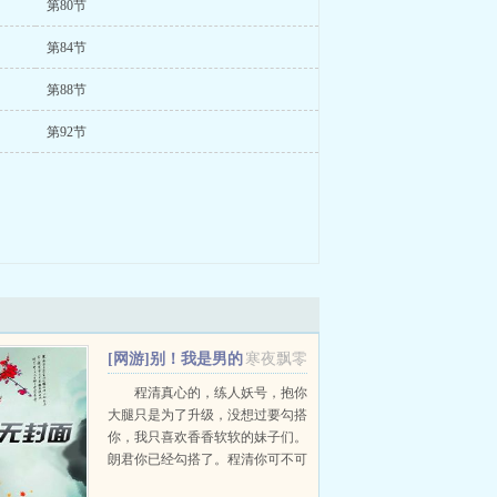
第80节
第84节
第88节
第92节
[网游]别！我是男的
寒夜飘零
+番外
程清真心的，练人妖号，抱你
大腿只是为了升级，没想过要勾搭
你，我只喜欢香香软软的妹子们。
朗君你已经勾搭了。程清你可不可
以当我没勾搭？朗君你可不可以当