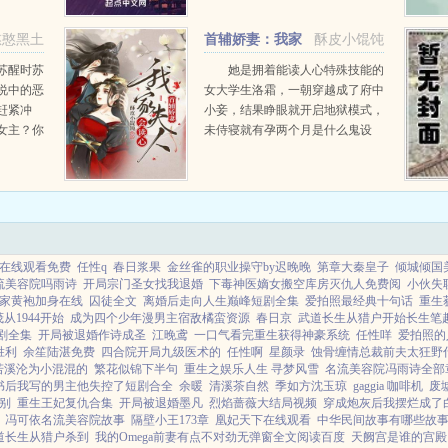
人的爱
续挡在我前面，妨碍我出去找火辣
..
妹子打牌，我就将你绑在斯塔克工
憨憨黑土
首辅娇妻：我家
酥皮小馄饨
业制造的导弹上，送你...
夫人会读心
苏醒时苏
她是拥着能读人心特殊技能的
说中的恶
女大学生洛霜，一朝穿越成了府中
赶紧冲
小妾，结果睁眼就开启地狱模式，
女主？你
未侍寝就有孕两个月是什么鬼设
星河不敢
定？女主表示这都是小意思，即便
视。我喜
手握烂牌，也要打出一手王炸的气
瘦，比你
质来！他是穆府不得宠的庶子穆尘
封，却因...
在线观看免费
任性q
春日浆果
金丝雀的职业操守by迟晚晚
第章大秦皇子
倾城倾国
流美容院吗雨诗
开局宗门圣女找我退婚
下毒神医嫡女搬空库房灭仇人免费阅
小伙失
家黄袍加身在线
囚徒全文
离婚后走向人生巅峰短剧全集
爱拍照最经典十句话
重生
从1944开始
成为四个少年漫男主宿敌橘蛮资源
春日京
武道长生从猎户开始长生笔
剧全集
开局被退婚作诗成圣
江晚鸢
一口气看完重生获得神豪系统
任性咩
爱拍照的
胜利
余笙陆湛免费
四合院开局九级医术的
任性啊
星颜录
蚀骨缠情总裁前夫太狂野
若溪沦为小混混的
繁花似锦下半句
重生之娱乐人生 寻梦风雪
名流美容院冯雨诗全部
书后我写的男主他失控了短剧合全
余暖
清溪茶自然
季如方沈玉琼
gaggia 咖啡机
废
别
重生王妃复仇合集
开局被退婚墨凡
烈焰蔷薇大结局视频
穿成炮灰后我摆烂成了
冯可依名流美容院故事
隔壁小王173章
凰妃天下在线观看
中华民间故事有哪些故
道长生从猎户杀到
我的Omega前妻有点不对劲无弹窗全文阅读百度
天阙宫是谁的宫殿