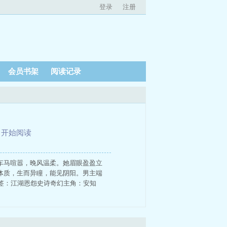
登录
注册
会员书架
阅读记录
、
开始阅读
车马喧嚣，晚风温柔。她眉眼盈盈立
体质，生而异瞳，能见阴阳。男主端
签：江湖恩怨史诗奇幻主角：安知