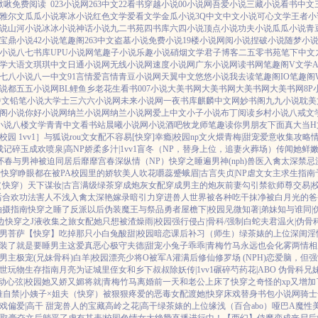
啾啾免费阅读
023小说网
263中文
22看书
穿越小说
00小说网
吾爱小说
三藏小说
看书中文
雅尔文
瓜瓜小说
寒冰小说
红色文学
爱看文学
金瓜小说
3Q中文
中文小说
可心文学
王者小
说
山河小说
冰冰小说
神话小说
九二书苑
四书库
六四小说
顶点小说
功夫小说
瓜瓜小说
青
宝鼎小说
42小说
笔趣阁
263中文
盗墓小说
免费小说
19楼小说
网阅小说
捏破小说
随梦小
小说
八七书库
UPU小说网
笔趣子小说
乐趣小说
硝烟文学
君子博客
二五零书苑
笔下中文
学
大语文
琪琪中文
日通小说网
无线小说网
速度小说网
广东小说网
读书网
笔趣阁V
文学
七八小说
八一中文
91言情
爱言情
青豆小说网
天翼中文
悠悠小说
我去读
笔趣阁IO
笔趣阁
说都
五五小说网
BL鲤鱼乡
老花生看书
007小说
大美书网
大美书网
大美书网
大美书网
8P
中文
铅笔小说
大学士
三六六小说网
未来小说网
一夜书库
麒麟中文网
妙书阁
九九小说
耽美
阁小说
你好小说网
纳兰小说网
纳兰小说网
爱上中文
小子小说
布丁阅读
乡村小说
八戒文
小说
八楼文学
青青中文
看书站
晨曦小说网
小说酒吧
牧龙师
笔趣读
你男朋友下面真大
当
园 1vv1］
与狐说
rou文女配不容易[快穿]
幸瘾|校园np
文火煨青梅|甜宠
爱意收集攻略
成记
碎玉成欢
喷泉|高NP
娇柔多汁|1vv1
盲冬（NP，替身上位，追妻火葬场）
传闻她鲜嫩
怀春
与男神被迫同居后
靡靡宫春深
纵情（NP）
快穿之睡遍男神(nph)
兽医
入禽太深
禁忌
快穿睁眼都在被PA
校园里的娇软美人
吹花嚼蕊
蹙蛾眉|古言
失贞|NP
虐文女主求生指南
（快穿）
天下谋妆|古言
满级绿茶穿成炮灰女配
穿成男主的炮灰前妻
勾引禁欲师尊
交易|
后
合欢功法害人不浅
入禽太深
艳嫁录
暗引力
穿进兽人世界被各种吃干抹净
被白月光的爸
拍摄指南
快穿之睡了反派以后
伪装魔王与祭品勇者
屋檐下|校园
见微知著|弟妹
知与谁同|
边
快穿之J液收集之旅
女配她只想被渣
燥雨|校园
强行侵占|骨科/强制
白蛇夫君
温火|伪骨
男菩萨
【快穿】吃掉那只小白兔
酸甜|校园暗恋
课后补习（师生）
绿茶婊的上位
深闺淫
装了
就是要睡男主
这爱真恶心
极守夫德|甜宠
小兔子乖乖|青梅竹马
永远也会化雾
两情相
男主
极宠(兄妹骨科)
白羊|校园
漂亮少将O被军A灌满后
修仙修罗场 (NPH)
恋爱脑，但强
世玩物生存指南
月亮为证
城里侄女和乡下叔叔
除妖传|1vv1
碾碎芍药花|ABO 伪骨科兄
动心弦|校园
她又娇又媚
将就|青梅竹马
离婚前一天和老公上床了
快穿之奇怪的xp又增加
难自禁|小姨子×姐夫
（快穿）被狠狠疼爱的恶毒女配
渡她|快穿
床戏替身
书包小说网
骑士
戏
偏爱|高干 甜宠
兽人的宝藏
高岭之花|高干
绿茶婊的上位
缘浅（百合abo）哑巴A
魔性