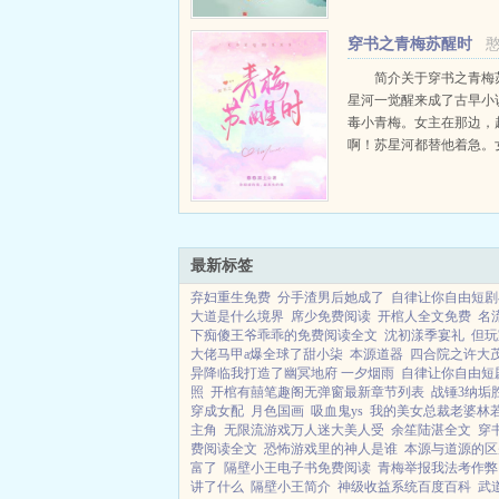
苦。宁教授语录我不懂女
情，但我自信会做得很好。.
穿书之青梅苏醒时
简介关于穿书之青梅
星河一觉醒来成了古早小
毒小青梅。女主在那边，
啊！苏星河都替他着急。
就在这里，没有别人。苏
与男生干净专注的目光对
欢的男生要比你高，比你
会讨女生欢心。...
最新标签
弃妇重生免费
分手渣男后她成了
自律让你自由短剧
大道是什么境界
席少免费阅读
开棺人全文免费
名
下痴傻王爷乖乖的免费阅读全文
沈初漾季宴礼
但玩
大佬马甲a爆全球了甜小柒
本源道器
四合院之许大茂
异降临我打造了幽冥地府 一夕烟雨
自律让你自由短
照
开棺有囍笔趣阁无弹窗最新章节列表
战锤3纳垢
穿成女配
月色国画
吸血鬼ys
我的美女总裁老婆林
主角
无限流游戏万人迷大美人受
余笙陆湛全文
穿
费阅读全文
恐怖游戏里的神人是谁
本源与道源的区
富了
隔壁小王电子书免费阅读
青梅举报我法考作弊
讲了什么
隔壁小王简介
神级收益系统百度百科
武