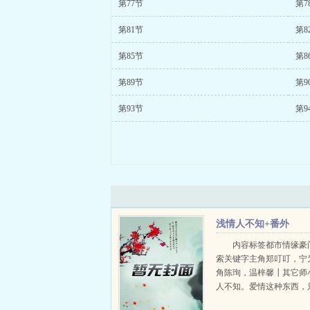
第77节
第7
第81节
第8
第85节
第8
第89节
第9
第93节
第9
浅情人不知+番外
内容标签都市情缘豪
索关键字主角郑叮叮，宁
角陈珣，温梓馨┃其它师
人不知。爱情这种东西，
深的人才会明白其中的幸