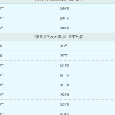
3节
第92节
9节
第88节
5节
第84节
《黄泉共为友txt资源》章节列表
节
第3节
节
第7节
0节
第11节
4节
第15节
8节
第19节
2节
第23节
6节
第27节
0节
第31节