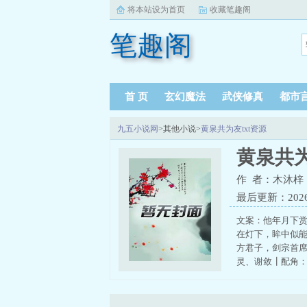
将本站设为首页
收藏笔趣阁
笔趣阁
首 页
玄幻魔法
武侠修真
都市
九五小说网
>其他小说>
黄泉共为友txt资源
黄泉共为
作 者：木沐梓
最后更新：2026-0
文案：他年月下赏
在灯下，眸中似能
方君子，剑宗首
灵、谢敛┃配角