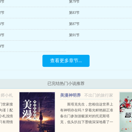
8节
第79节
2节
第83节
6节
第87节
0节
第91节
4节
查看更多章节...
已完结热门小说推荐
师小札
美漫神明养
不出门的旅行家
成系统
门世家搜
斯塔克先生，您相信这世界上
为谨┃配
有神明存在吗？穿着光鲜艳丽正准
小札浅情
备出门参加游艇派对的托尼斯塔
只有用情
克，低头扒拉下墨镜深深地看了一
福和痛
眼堵门的罗杰。听着！你要是再继