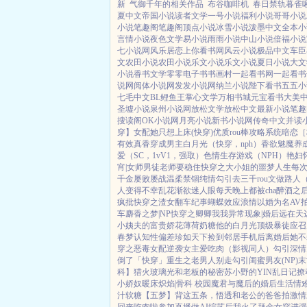
新
气御千年的相关作品
布谷咖啡机
春日禁轨暮雀
夏中文
帝国小说
读者文学
一号小说
福利小说
哥哥小说
小说
笔趣阁
笔趣阁
顶点小说
冰雪小说
泼墨中文
全本小
言情小说
夜色文学
易小说
雨雨小说
中山小说
倍福小说
七小说网
风乐居
恋上你看书网
风云小说
极品中文
车臣
文
农田小说
农田小说
乐文小说
乐文小说
夏日小说
大文
小说
香书文学
零零电子书
书画村
一起看书网
一起看书
说网
阅体小说网
发发小说网
纳兰小说
陛下看书
五五小
七毛中文
BL鲤鱼王
掌心文学
万相书城
元宝看书
大美
圣墟小说
泉州小说网
放松文学
放松中文
最新小说
笔趣
搜读阁
OK小说网
月亮小说
新书小说网
传奇中文
并读
穿】
女配她只想上床(快穿)
优质rou棒攻略系统
暗恋［校
有效真香
穿成男主白月光（快穿，nph）
香欲
魅魔养
爱（SC，1vV1，强取）
色情生存游戏（NPH）
艳妇
宵|女师男徒
老师要稳住
快穿之大小姐的噩梦人生
每次
千金屡败屡战
温柔禁锢
纯情勾引
去三千rou文做路人
人变得不幸
乱花渐欲迷人眼
每天晚上都被cha
醉酒之
疯批
快穿之渣女翻车纪事
蝴蝶效应
浪情
以婚为名
AV
车
麝香之梦|NP
快穿之卿卿我我
异常现象|婚后
远在天
小姨夫的富贵娇花
薄荷奶糖
他的白月光
顶级暴徒
应召
春梦
认知性偏差
珍如天下
捡到邻居手机后
离婚后她不
穿之恶毒女配逆袭
女主爱吃肉
（影视同人）勾引深情
倒了「快穿」
重生之老男人别走
勾引闺蜜男友(NP)
末
科】猎火
玻璃光
和老板的秘密
苏小野的YIN乱日记
撩
小娇奴
暖床
炽焰|骨科 校园
魔君与魔后的婚后生活
情
汁软糖
【五梦】背这五条，悟透
和老公的爸爸拍激情