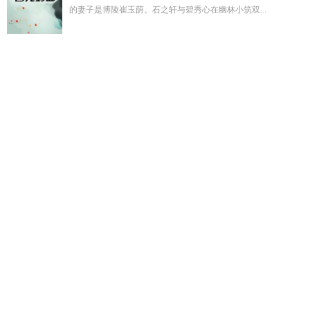
的妻子是博陵崔玉荫。石之轩与碧秀心在幽林小筑双...
变形金刚阿尔茜在线阅读
她美的太聊人
有你山海皆可平TXT
资源链接
赤脚村医秦易
婆婆生了孩子却要我养
唐三见到帝
天
中二病竟然只有我
我被雷劈进末世大结局
火影忍者辉夜出
现是哪一集
私人订制的总裁无删减版
有你山海皆可平
天选之
人婚姻不顺怎么化解
神界唐三穿越斗破
我真的不是资源咖(南
禺)
穿成极品老妇后我种田靠养崽鹅
婆婆找个老伴要我们赡
养
吃了太岁身体发生变异的
山海有你不惧千里出处
我靠相术
闯天下 免费
主角吃了太岁成了阎罗的
长夜逢君 短剧钟熙
斗
罗续之唐三神帝传承
吃了太岁对身体有什么好处
长夜灯火什
么意思
斗罗大陆之海神唐三
婆家要小孩朝我要抚养费
不列颠
国灭亡了吗
网友说那你就从了我吧怎么回复
快穿之宿主无限
治愈
快穿之拆CP最狠的三个系统
旅游夯
斗罗大陆神王唐
三
末世重生兽世苏月
快穿宿主是仙无cp
主角无意吃了太岁得
到异能
李文强的人物履历
那年冬天太冷了
山海有你下一
句
重生末世之最强兽王
心若繁花最经典十句话
不服管
触手
校霸by笔趣阁免费阅读百度
竹马他居然暗恋我
摸着石头过河
谁提出来的
婆婆要自己养小姑子孩子
心若繁花是什么意思
至