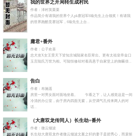
我的世界之开局转生成村民
作者：泽村英栗栗
作品简介有请我的世界个人pk赛冠军6瑜先生上台领奖！有请我
的世界跑酷竞赛冠军，6瑜先生上台...
庸君+番外
作者：公子欢喜
忠犬攻X女王受天下皆知京城陆家名臣辈出。更有太祖皇帝金口
玉言陆氏万世为相。可陆恒修却对着高悬于自家堂上的御匾倍...
告白
作者：布施遥
房里一对男女面对面地坐着。 乍看之下，让人感觉这是一间
冷清的办公室，由于房内四面无窗，从空调气孔传来两人的对
话...
（大唐双龙传同人）长生劫+番外
作者：微云烟波
长生劫大唐双龙作者微云烟波文案之轩的妻子是碧秀心，而裴矩