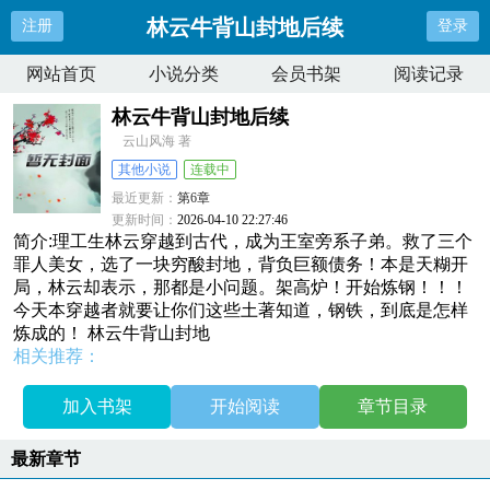
林云牛背山封地后续
注册
登录
网站首页
小说分类
会员书架
阅读记录
林云牛背山封地后续
云山风海 著
其他小说
连载中
最近更新：
第6章
更新时间：
2026-04-10 22:27:46
简介:理工生林云穿越到古代，成为王室旁系子弟。救了三个
罪人美女，选了一块穷酸封地，背负巨额债务！本是天糊开
局，林云却表示，那都是小问题。架高炉！开始炼钢！！！
今天本穿越者就要让你们这些土著知道，钢铁，到底是怎样
炼成的！ 林云牛背山封地
相关推荐：
加入书架
开始阅读
章节目录
最新章节