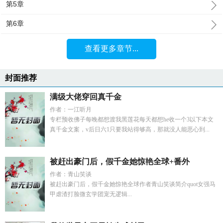
第5章
第6章
查看更多章节...
封面推荐
满级大佬穿回真千金
作者：一江听月
专栏预收佛子每晚都想渡我黑莲花每天都想he收一个3以下本文
真千金文案，v后日六1只要我站得够高，那就没人能恶心到...
被赶出豪门后，假千金她惊艳全球+番外
作者：青山笑谈
被赶出豪门后，假千金她惊艳全球作者青山笑谈简介quot女强马
甲虐渣打脸微玄学团宠无逻辑...