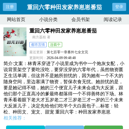
重回六零种田发家养崽崽番茄
注册
登录
网站首页
小说分类
会员书架
阅读记录
重回六零种田发家养崽崽番茄
南方荔枝 著
都市言情
连载中
最近更新：
第七百零一章番外七全文完
更新时间：
2026-04-09 09:48:48
简介:文案：林青禾穿进了小说里成为书中一个炮灰女配，小
说背景架空了要吃没吃，要穿没穿的六零年代，虽然物资匮
乏生活单调，但这并不是她所担忧的，因为她有一个不大的
随身空间，里边塞满了物资，暂保衣食无忧。她担忧的是，
要是她记得不错，她的三个便宜儿子未来会成为大反派，跟
他们那个正直高冷的爹最终都落得一个不得善终的下场。林
青禾看着眼下老大才五岁老二才三岁老三才一岁的三个未来
大反派儿子，决定先给他们吃半个大白面包子…标签：轻
松、种田文、宠文、甜宠 重回六零：种田发家养崽崽
相关推荐：