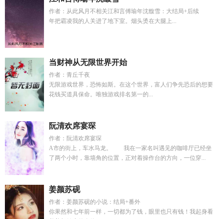
作者：从此风月不相关江和言傅瑜年沈馥雪：大结局+后续
年把霸凌我的人关进了地下室。烟头烫在大腿上...
当财神从无限世界开始
作者：青丘千夜
无限游戏世界，恐怖如斯。在这个世界，富人们争先恐后的想要
花钱买道具保命。唯独游戏排名第一的...
阮清欢席宴琛
作者：阮清欢席宴琛
A市的街上，车水马龙。 我在一家名叫遇见的咖啡厅已经坐
了两个小时，靠墙角的位置，正对着操作台的方向，一位穿...
姜颜苏砚
作者：姜颜苏砚的小说：结局+番外
你果然和七年前一样，一切都为了钱，眼里也只有钱！我起身看