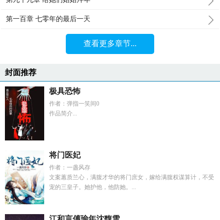
第一百章 七零年的最后一天
查看更多章节...
封面推荐
极具恐怖
作者：弹指一笑间0
作品简介...
将门医妃
作者：一盏风存
文案蕙质兰心，满腹才华的将门庶女，嫁给满腹权谋算计，不受
宠的三皇子。她护他，他防她。...
江和言傅瑜年沈馥雪