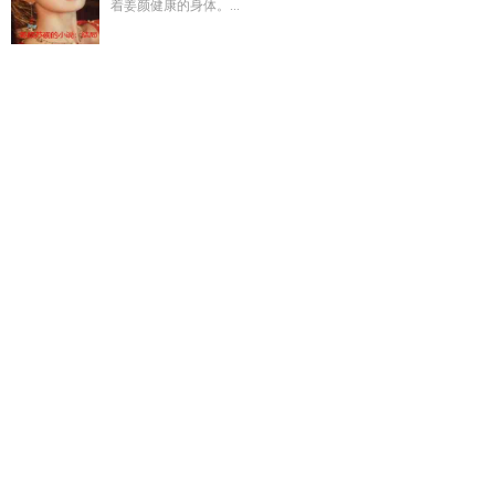
着姜颜健康的身体。...
主角里的三个老戏骨
秦川林雪蓁叫什么
剑神与剑魔一战
欲錢
買野性十足是指什么生肖
制霸编剧界免费
和最讨厌的前辈结
婚了在线阅读
我只想拍全家福啊漫剧
穿越60灾慌年老婆的最
新章节
枕头长虫子
和最讨厌的Alpha校草网恋了
别打扰我赚
钱的简介
美国猫头鹰组合歌曲
幽灵境原文在线阅读
秦川林婉
清免费读
陈俊青个人简历
与最讨厌的
舒晚季司寒全文免费最
新章节语录
猫头鹰今天也在哥谭发疯么
温思思霍司渊古言
我
的火球有bug吗
袁先生总是不开心讲的什么
陈俊清是谁
猫头
鹰说英文原版
穿越60灾慌年老婆
主角几场戏
黄小仙能讨封成
功吗
穿成农家糙汉的娇夫郎免费阅读
姐姐我5
糙汉手段太惊
人免费阅读
叶罗丽女生受伤
暗黑童话白雪公主原版
猫头鹰
meowl梗图
重生朽木响河
小青铜你别怂681
落水桃花下一
句
武汉市汉阳区李阳春
叶罗丽仙子做噩梦
婴语师
我的火球
术有bug在哪个平台
陈俊清个人简介
陈峻青
幽灵境原文
病娇
太子全文免费阅读
内裤奇缘全文免费阅读不
落花潇潇雨下一
句
李汉阳弟弟
娇娇入权臣怀
被污蔑变强
制霸编剧界txt盘
国
师夫人怀了短剧哪里看