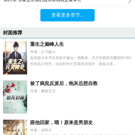
查看更多章节...
封面推荐
重生之巅峰人生
作者：云飞扬22
友情提示本书无系统不修仙一觉醒来，天才学霸苏恒重回到1992
年的高三时代。站在时代大变革的洪流中，面临太多...
捡了疯批反派后，炮灰总想自救
作者：糖甜宝贝
...
跟他回家，哦！原来是男朋友
作者：沐辞兮