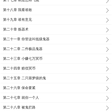
第十七章 制造恐怖气氛
第十八章 我看谁敢
第十九章 谁有意见
第二十章 炼器术
第二十一章 你管这叫低级鬼器
第二十二章 二件极品鬼器
第二十三章 小赚七万冥币
第二十四章 赔偿冥币
第二十五章 二只噩梦级的鬼
第二十六章 保命要紧
第二十七章 就你一个人
第二十八章 被鬼拦路