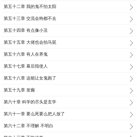
第五十二章 我的鬼不怕太阳
第五十三章 交流会狗都不去
第五十四章 有点像小丑
第五十五章 大佬也会拍马屁
第五十六章 有人在养鬼
第五十七章 幕后指使人
第五十八章 这能让女鬼跑了
第五十九章 发癫
第六十章 科学的尽头是玄学
第六十一章 要么死要么把人放了
第六十二章 不理解 不明白