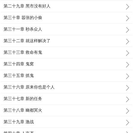
第二十九章 黑市没有好人
第三十章 嚣张的小偷
第三十一章 秒杀众人
第三十二章 就这样解决了
第三十三章 救命有鬼
第三十四章 鬼窝
第三十五章 抓鬼
第三十六章 原来你也是个人
第三十七章 新的任务
第三十八章 幽都冥火
第三十九章 激战