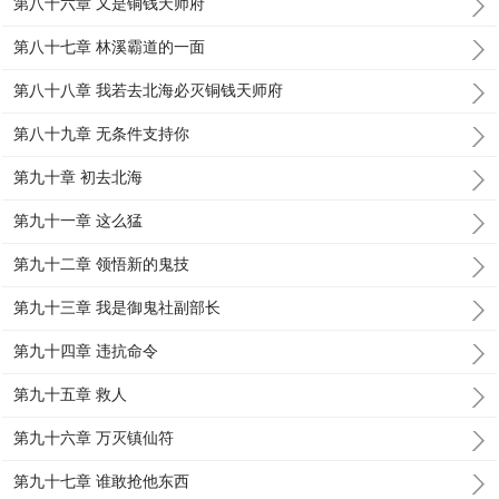
第八十六章 又是铜钱天师府
第八十七章 林溪霸道的一面
第八十八章 我若去北海必灭铜钱天师府
第八十九章 无条件支持你
第九十章 初去北海
第九十一章 这么猛
第九十二章 领悟新的鬼技
第九十三章 我是御鬼社副部长
第九十四章 违抗命令
第九十五章 救人
第九十六章 万灭镇仙符
第九十七章 谁敢抢他东西