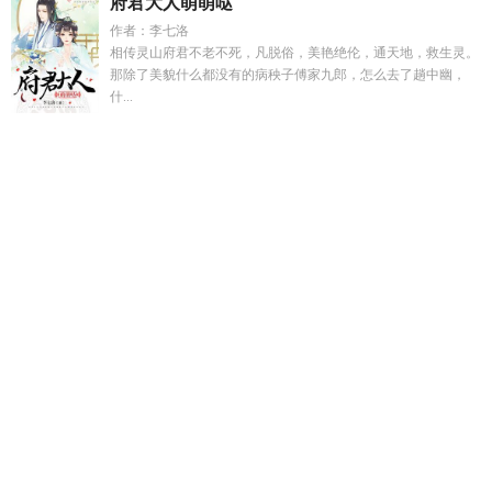
府君大人萌萌哒
作者：李七洛
相传灵山府君不老不死，凡脱俗，美艳绝伦，通天地，救生灵。
那除了美貌什么都没有的病秧子傅家九郎，怎么去了趟中幽，
什...
冷王盛宠毒妃惑天下
祁柯嘉
第五人格角色档案官网
喻先生余
生请多指教
江山美人录免费阅读
彭雨粲知乎
洪荒道则是什么
意思啊
反派白月光HvH
叶罗丽森之灵
我精通八国语言却只告
诉老板我只会
顾时琛安安全文阅读
江先生和余先生
彭昕
雨
彭雨曦
告辞(穿书)落雨秋寒txt
罗飞芳
8岁风水大师的
抗战
之浴血重生
在游戏当万人迷
第章未婚妻
绫罗是啥
彭诗雨
至
尊崛起
堕落男人
觉知者
所有主角叫陈明的
大师兄只想要
逃
怎得梅花扑鼻香不经一番寒彻骨
在游戏当万人迷gbh
堕落
男孩什么意思
绫萝
简先生余生请多指教豆豆
空间斩
绫罗之
榄
钟飞凤
罗飞飞简历
华云飞人物介绍
顾墨溪
洪荒之道永
生
第五人格角色原名大全
精通八国语言的他
冷王的盛宠
妃
梅花扑鼻香全诗全文
江湖孕夫录墨玉飞蝗
未婚妻免费全
集
冷王的盛宠罪妃
至尊炼体
梅花扑鼻香完整诗句
反派的白
月光又重生了
我的女仆机器人游戏