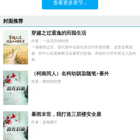
查看更多章节...
封面推荐
穿越之过遐逸的田园生活
作者：一朵花开的时间
一场暴雨过后，现代青年在陌生的古代村落苏醒，这里远离国
都，村中心的老榕树见证着世代炊烟，而他作为半年前迁入的外
来...
（柯南同人）名柯幼驯染随笔+番外
作者：黎明前的梦
...
暴雨末世，我打造三层楼安全屋
作者：蓝莓橘子
...