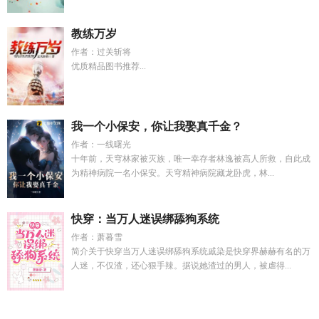
教练万岁
作者：过关斩将
优质精品图书推荐...
我一个小保安，你让我娶真千金？
作者：一线曙光
十年前，天穹林家被灭族，唯一幸存者林逸被高人所救，自此成
为精神病院一名小保安。天穹精神病院藏龙卧虎，林...
快穿：当万人迷误绑舔狗系统
作者：萧暮雪
简介关于快穿当万人迷误绑舔狗系统戚染是快穿界赫赫有名的万
人迷，不仅渣，还心狠手辣。据说她渣过的男人，被虐得...
烟火人间爱成歌免费阅读
十灵根都是什么
谍战永不封顶什么