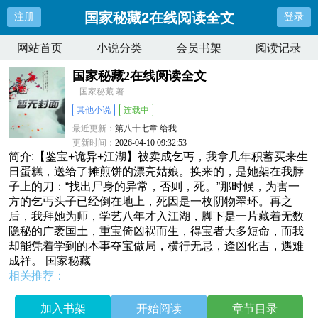
国家秘藏2在线阅读全文
注册
登录
网站首页
小说分类
会员书架
阅读记录
国家秘藏2在线阅读全文
国家秘藏 著
其他小说
连载中
最近更新：
第八十七章 给我
更新时间：
2026-04-10 09:32:53
简介:【鉴宝+诡异+江湖】被卖成乞丐，我拿几年积蓄买来生
日蛋糕，送给了摊煎饼的漂亮姑娘。换来的，是她架在我脖
子上的刀：“找出尸身的异常，否则，死。”那时候，为害一
方的乞丐头子已经倒在地上，死因是一枚阴物翠环。再之
后，我拜她为师，学艺八年才入江湖，脚下是一片藏着无数
隐秘的广袤国土，重宝倚凶祸而生，得宝者大多短命，而我
却能凭着学到的本事夺宝做局，横行无忌，逢凶化吉，遇难
成祥。 国家秘藏
相关推荐：
加入书架
开始阅读
章节目录