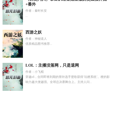
+番外
作者：秦时长安
...
西游之妖
作者：神秘道人
优质精品图书推荐...
LOL：主播没落网，只是退网
作者：小飞棍
穿越s6，合同即将到期的替补选手楚歌获得‘玩梗系统’。梗的影
响力越大便越强。全球总决赛舞台上。主持人问...
如何驯养一只怪物sunclayTXT
明骚和暗骚什么意思
高武开局
被校花倒追的
六年后我携四崽炸翻前夫家免费阅读
明明是天
才禾礼
修仙长生从建立家族开始白眉罗汉
六年后我带着四个