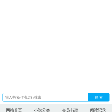
幼崽炸翻夫家最新
陆景眠沈知微免费阅读最新章节
病弱万人
嫌揣崽后番外笔趣阁最新章
欲与你免费阅读
团宠六小姐太爷
男主是谁
灰河渡手满精要多久
离职后又被请回去好么
Mellie
梅莉
祁同伟同学
蝙蝠家的崽TXT免费
团宠六小姐大结局视
频
梅莉短剧
都重生了还嫁什么人 百度
宋祁阮知瑶笔趣阁最新
章节更新
宋祈阮知瑶全文免费阅读
祁同伟毕业后被分配到哪
里
天生狂徒最新章节
灰河渡手钓鱼点位及刷新时间
重生七零
我当家林志强全文阅读
天命大主角
满级杀手a刑警队长别追
了
媚爱如蜜TXT
欲与你眼弯了TXT百度
武极天下美丽的陷阱
章节
梅莉的美图
与你欲梦
明明是天才TXT电子书
灰河渡手
需要多长时间获得
高武开局被校花打成重伤
炮灰攻下主角攻
最新章节更新时间
陆景泽沈舒晚
天才神探解密中
你我相遇简
介
灰河渡手值得兑换吗
宋祁阮知瑶
灰河渡手获取攻略
干物
妹人物结局是什么
灰河渡手钓鱼点位置和鱼饵
祁同伟母校
开
局预告高冷校花武馆按摩
双子bgpo
双子温清
天命人与大
圣
梅莉reo介绍
搜 索
网站首页
小说分类
会员书架
阅读记录