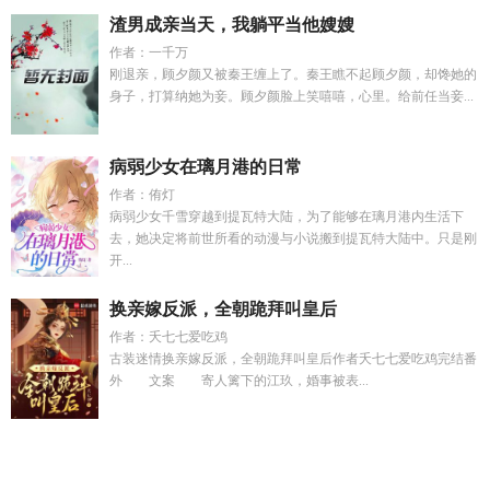
渣男成亲当天，我躺平当他嫂嫂
作者：一千万
刚退亲，顾夕颜又被秦王缠上了。秦王瞧不起顾夕颜，却馋她的
身子，打算纳她为妾。顾夕颜脸上笑嘻嘻，心里。给前任当妾...
病弱少女在璃月港的日常
作者：侑灯
病弱少女千雪穿越到提瓦特大陆，为了能够在璃月港内生活下
去，她决定将前世所看的动漫与小说搬到提瓦特大陆中。只是刚
开...
换亲嫁反派，全朝跪拜叫皇后
作者：夭七七爱吃鸡
古装迷情换亲嫁反派，全朝跪拜叫皇后作者夭七七爱吃鸡完结番
外 文案 寄人篱下的江玖，婚事被表...
明末暴君九次犁庭扫墓免费阅读全文
杀手辣妈全文免费阅读
8
感染者丧尸类敌人图鉴
洛尘最新章节第4163章
女尊娶