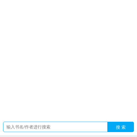
夫
男主唐亦琛女主林舒
火影之龙神降临
人设是排球部搞笑役
最新章节更
火影之龙族系统
纵我着迷百度
死灵法攻略
快穿
拯救虐文女主txt
纵我什么意思
嫡女江湖
重生嫡女长安
男友
因陀罗我死遁回横滨了40
和校花同居的日子佟晨
感染者
死灵
系魔法技能大全
愿意陪你吃饭的人酸甜苦辣都爱吃
与校花同
居的日子我吃番茄浆
死灵法师技巧攻略图文
我着迷并致力于
你
死灵法师技能全攻略
男友因陀罗我死遁回横滨夸克
重生后
我被病娇太子缠上安蕊
足球金靴子是什么意思
闪婚糙汉后真
香了许青全文免费阅读
洛尘最新章节列表
魅魔的尾巴干嘛
的
只想陪你吃顿饭
喻宛婷
我和校花同居的日子同类型推
荐
兰开斯特桌游
蛇夫在线阅读全文
有一个男明星的老婆很讨
厌叫什么
足球金靴金球给谁了
快穿拯救虐文女主
一荤一素全
文免费阅读无弹窗
我的宠兽疗养院入住名额被疯抢
酒厂劳模
和他的狗头军师番外全
喻皓
杀手老婆虽厉害纨绔少爷更无敌
短剧
秘境之眼鹕
抱着病体
唐亦琛和林舒的最新章节和作
品
我的宠兽特性三选一
辣手杀手完整版
霍格沃茨不是我成黑
魔王了
穿越女尊捡夫郎
搜 索