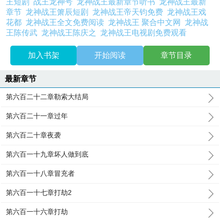
王短剧
战王龙神号
龙神战王最新章节听书
龙神战王最新
章节
龙神战王箫辰短剧
龙神战王帝天钧免费
龙神战王戏
花都
龙神战王全文免费阅读
龙神战王 聚合中文网
龙神战
王陈传武
龙神战王陈庆之
龙神战王电视剧免费观看
加入书架
开始阅读
章节目录
最新章节
第六百二十二章勒索大结局
第六百二十一章过年
第六百二十章夜袭
第六百一十九章坏人做到底
第六百一十八章冒充者
第六百一十七章打劫2
第六百一十六章打劫