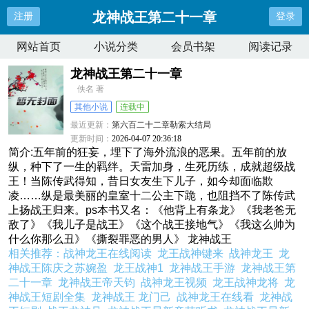
龙神战王第二十一章
注册
登录
网站首页
小说分类
会员书架
阅读记录
龙神战王第二十一章
佚名 著
其他小说
连载中
最近更新：
第六百二十二章勒索大结局
更新时间：
2026-04-07 20:36:18
简介:五年前的狂妄，埋下了海外流浪的恶果。五年前的放
纵，种下了一生的羁绊。天雷加身，生死历练，成就超级战
王！当陈传武得知，昔日女友生下儿子，如今却面临欺
凌……纵是最美丽的皇室十二公主下跪，也阻挡不了陈传武
上扬战王归来。ps本书又名：《他背上有条龙》《我老爸无
敌了》《我儿子是战王》《这个战王接地气》《我这么帅为
什么你那么丑》《撕裂罪恶的男人》 龙神战王
相关推荐：
战神龙王在线阅读
龙王战神键来
战神龙王
龙
神战王陈庆之苏婉盈
龙王战神1
龙神战王手游
龙神战王第
二十一章
龙神战王帝天钧
战神龙王视频
龙王战神龙将
龙
神战王短剧全集
龙神战王 龙门己
战神龙王在线看
龙神战