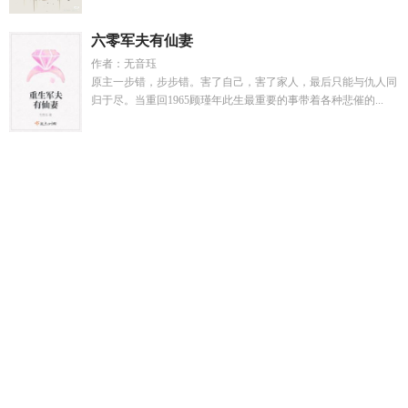
六零军夫有仙妻
作者：无音珏
原主一步错，步步错。害了自己，害了家人，最后只能与仇人同
归于尽。当重回1965顾瑾年此生最重要的事带着各种悲催的...
彼岸浮生最简单解释
佞骨TXT
混沌万灵榜法器一览表
明明明
明白白白白费费费力争取来的机会
诡道长生从炼尸开始
开局
一辆破三轮帝金百度
穆嘉楠撞到求婚现场
不准说假话?我被迫
成了全网判官作者我是一只小小猪
书中自有美娇娘
九霄至尊
2126
明明明明明白白白白费费费费力赢来的机会
佞百度百
科
离开工地后我闯出新天地 演员
万千美男陌上初薰免费
雨夜
共生gl晋江
飞斩盗墓全集
夜半作者
斗罗绝世之霍雨浩获得林
动传承
佞骨by晏池池池
歌曲夜半
房客(糙汉H)_房客
离开工
地后我
夜半留心全文免费阅读
一口气看完躺平boy修仙
妈妈
躺在同学怀中叫什么名字
九霄至尊人物关系图
桌边雪莉免费
阅读全文
风雨无极出书版番外
重生1979火车供水员TXT
妈妈
躺在同学怀中优美句子欣赏
回农村种田后我带全村致富
一剑
凌云免费阅读
夜半流星
娃综养崽爆火指南
斗罗林动穿越霍雨