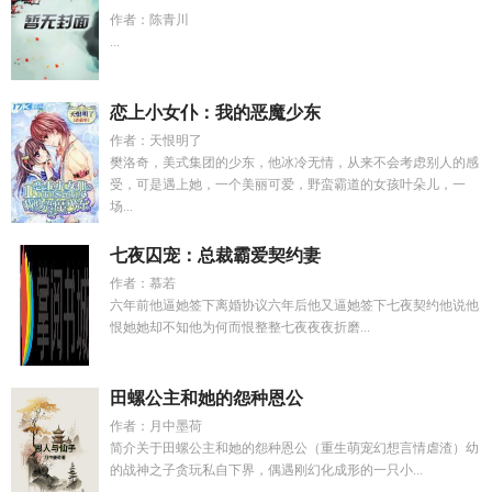
作者：陈青川
...
恋上小女仆：我的恶魔少东
作者：天恨明了
樊洛奇，美式集团的少东，他冰冷无情，从来不会考虑别人的感
受，可是遇上她，一个美丽可爱，野蛮霸道的女孩叶朵儿，一
场...
七夜囚宠：总裁霸爱契约妻
作者：慕若
六年前他逼她签下离婚协议六年后他又逼她签下七夜契约他说他
恨她她却不知他为何而恨整整七夜夜夜折磨...
田螺公主和她的怨种恩公
作者：月中墨荷
简介关于田螺公主和她的怨种恩公（重生萌宠幻想言情虐渣）幼
的战神之子贪玩私自下界，偶遇刚幻化成形的一只小...