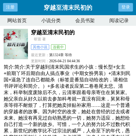
穿越至清末民初的
注册
登录
网站首页
小说分类
会员书架
阅读记录
穿越至清末民初的
听宣 著
其他小说
连载中
最近更新：
第1324章 等待
更新时间：
2026-04-21 04:44:36
简介:简介:关于穿越到清末民国求生的小孩：慢长型+女主
+前期丫环后期自由人搞点事业（中期女扮男装）+清末到民
国+逼急了连自己都能杀（标签是番茄自动给改的，请相信
书评评论和简介。）+多名读者反应第二卷卷尾太悲。清
末，科举制度废除后不久，云清寒跟着母亲寄住在舅舅家。
她父亲自从好久以前去参加科考就一直没有回来，舅舅和母
亲等得不耐烦了，打算把她卖掉贴补家用……这是一个普通
的穿越者的故事。因为时空的改变，她处在曾经的过去或者
未来。她没有再见过自幼熟悉的一切，她努力适应，她想给
自己打造一个新的故乡。可惜，一个人的努力比不过数代积
累，新世纪的教学比不过宗法的威严，人命至下的年代，愚