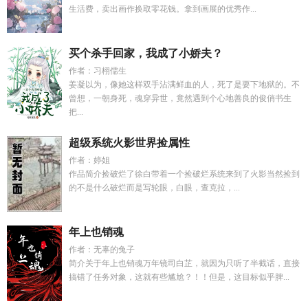
生活费，卖出画作换取零花钱。拿到画展的优秀作...
买个杀手回家，我成了小娇夫？
作者：习栩儒生
姜凝以为，像她这样双手沾满鲜血的人，死了是要下地狱的。不
曾想，一朝身死，魂穿异世，竟然遇到个心地善良的俊俏书生
把...
超级系统火影世界捡属性
作者：婷姐
作品简介捡破烂了徐白带着一个捡破烂系统来到了火影当然捡到
的不是什么破烂而是写轮眼，白眼，查克拉，...
年上也销魂
作者：无辜的兔子
简介关于年上也销魂万年镜司白芷，就因为只听了半截话，直接
搞错了任务对象，这就有些尴尬？！！但是，这目标似乎脾...