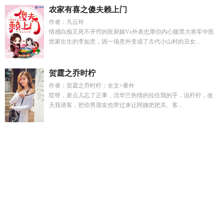
农家有喜之傻夫赖上门
作者：凡云玲
情感白痴又死不开窍的医厨娘Vs外表忠厚但内心腹黑大将军中医
世家出生的李如意，因一场意外变成了古代小山村的丑女...
贺霆之乔时柠
作者：贺霆之乔时柠：全文+番外
哎呀，差点儿忘了正事，沈华兰热情的拉住我的手，说柠柠，改
天我请客，把你男朋友也带过来让阿姨把把关。客...
二手五菱s300房车价格
夺回女主角
穿成男女主分手后时书
仪
穿越到异世界我要用力讴歌
采集技能怎么啦我可采集万
物
我和仙界顶流结为道侣了 贰余余
我的房东是个高手
我的房
东是s
穿越异界召唤神明有CP的
溫南枝沈清宴最新章节更新
内容
恶雌一心离婚兽夫们哭疯了
陈凡林青霜
陈凡林清瑶最新
故事
二手房车交易平台官网五菱
开局sss异能你不选
没人比
我更懂七五TXT
穿成男主分手时的女朋友
读档后杰很困惑全
文免费阅读
家庭内讧什么意思
炮灰女配修仙日常唐小鱼
云以