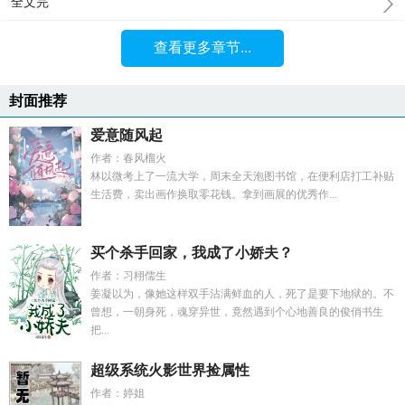
全文完
查看更多章节...
封面推荐
爱意随风起
作者：春风榴火
林以微考上了一流大学，周末全天泡图书馆，在便利店打工补贴
生活费，卖出画作换取零花钱。拿到画展的优秀作...
买个杀手回家，我成了小娇夫？
作者：习栩儒生
姜凝以为，像她这样双手沾满鲜血的人，死了是要下地狱的。不
曾想，一朝身死，魂穿异世，竟然遇到个心地善良的俊俏书生
把...
超级系统火影世界捡属性
作者：婷姐