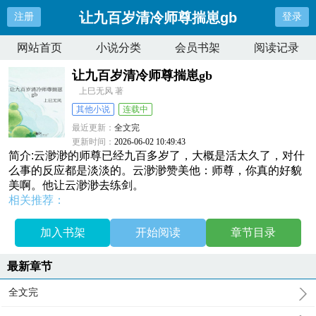
让九百岁清冷师尊揣崽gb
注册
登录
网站首页
小说分类
会员书架
阅读记录
让九百岁清冷师尊揣崽gb
上巳无风 著
其他小说
连载中
最近更新：
全文完
更新时间：
2026-06-02 10:49:43
简介:云渺渺的师尊已经九百多岁了，大概是活太久了，对什
么事的反应都是淡淡的。云渺渺赞美他：师尊，你真的好貌
美啊。他让云渺渺去练剑。
相关推荐：
加入书架
开始阅读
章节目录
最新章节
全文完