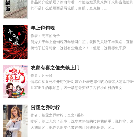
作品简介捡破烂了徐白带着一个捡破烂系统来到了火影当然捡到
的不是什么破烂而是写轮眼，白眼，查克拉，...
年上也销魂
作者：无辜的兔子
简介关于年上也销魂万年镜司白芷，就因为只听了半截话，直接
搞错了任务对象，这就有些尴尬？！！但是，这目标似乎脾...
农家有喜之傻夫赖上门
作者：凡云玲
情感白痴又死不开窍的医厨娘Vs外表忠厚但内心腹黑大将军中医
世家出生的李如意，因一场意外变成了古代小山村的丑女...
贺霆之乔时柠
作者：贺霆之乔时柠：全文+番外
哎呀，差点儿忘了正事，沈华兰热情的拉住我的手，说柠柠，改
天我请客，把你男朋友也带过来让阿姨把把关。客...