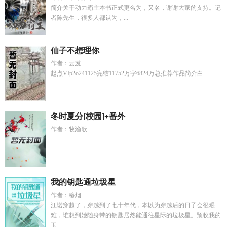
简介关于动力霸主本书正式更名为，又名，谢谢大家的支持。记
者陈先生，很多人都认为，...
仙子不想理你
作者：云芨
起点VIp2o241125完结11752万字6824万总推荐作品简介白...
冬时夏分[校园]+番外
作者：牧渔歌
...
我的钥匙通垃圾星
作者：穆烟
江诺穿越了，穿越到了七十年代，本以为穿越后的日子会很艰
难，谁想到她随身带的钥匙居然能通往星际的垃圾星。预收我的
玉...