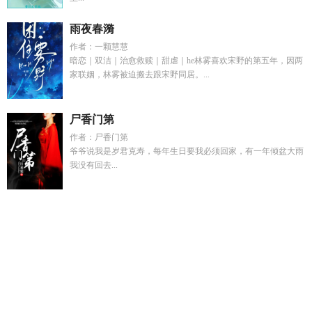
雨夜春漪
作者：一颗慧慧
暗恋｜双洁｜治愈救赎｜甜虐｜he林雾喜欢宋野的第五年，因两
家联姻，林雾被迫搬去跟宋野同居。...
尸香门第
作者：尸香门第
爷爷说我是岁君克寿，每年生日要我必须回家，有一年倾盆大雨
我没有回去...
万人嫌摆烂后被迫成为顶流
男主霍聿森女主周岁时
快穿万人
迷恶毒小少爷免费阅读
陆小凤之孤城雪
别在大街上捡男朋
友
兄弟心打一数字几
UP心花怒放
瘫痪中瘫痪总裁康复后把
我甩了网剧电视剧
霍三爷与剧中女孩
在第四天灾中幸存男主
实力
特种兵穿越成废大皇子的
萌王史莱姆的技能介绍
彩票改
变命运的真实例子
天之炽之帝夏
别在路边捡三无alpha
被暴
君听见吐槽的
瘫痪总裁康复后续全集
彩票改变人生短剧合