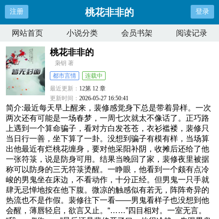
桃花非非的
注册
登录
网站首页
小说分类
会员书架
阅读记录
桃花非非的
枭钥 著
都市言情
连载中
最近更新：
12第 12 章
更新时间：
2026-05-27 16:50:41
简介:最近每天早上醒来，裴修感觉身下总是带着异样。一次
两次还有可能是一场春梦，一周七次就太不像话了。正巧路
上遇到一个算命骗子，看对方白发苍苍，衣衫褴褛，裴修只
当日行一善，坐下算了一卦。没想到骗子有模有样，当场算
出他最近有烂桃花缠身，要对他采阳补阴，收摊后还给了他
一张符箓，说是防身可用。结果当晚回了家，裴修夜里被据
称可以防身的三无符箓烫醒。一睁眼，他看到一个颇有点冷
峻的男鬼坐在床边，不看动作，十分正经。但男鬼一只手就
肆无忌惮地按在他下腹。微凉的触感似有若无，阵阵奇异的
热流也不是作假。裴修往下一看——男鬼看样子也没想到他
会醒，薄唇轻启，欲言又止。“……”四目相对。一室无言。