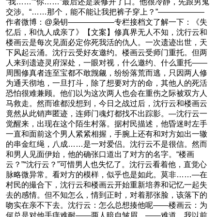
“我……”“你……”最后还是裴修开了口。他很冷静，先跟男鬼
交涉。“……那个，能不能让我把裤子穿上？”——————
作者微博：@枭钥——————专栏接档文了解一下：《失
忆后，和仇人成亲了》【文案】修真界无人不知，沈行云和
楼画云是每次见面必定你死我活的仇人。一次遗迹出世，天
下风起云涌。沈行云受好友邀约。楼画云受师门重托。但两
人来到遗迹灵府深处，一眼对视，什么邀约、什么重托——
周围修真者连至宝都不敢觊觎，纷纷落荒而逃，只因两人修
为通天彻地，一旦打斗，除了想要对方的命，其他人的死活
恐怕很难兼顾。他们以为这次两人也会在重伤之际被双方人
马救走。然而谁都没想到，今日之战过后，沈行云和楼画云
竟然从此销声匿迹，连师门魂灯都找不出踪影。—沈行云一
觉醒来，出现在这个陌生村落。据村民描述，他昏迷时左手
一直和面前这个男人紧紧相握，手腕上还有和对方如出一辙
的串金红绳，八成……是一对爱侣。沈行云不是很信。然而
和男人见面伊始，他的确张口道出了对方的名字。“楼画
云？”“沈行云？”可惜男人也失忆了。沈行云看着他，直觉心
脉略微异常。看对方的模样，似乎也是如此。莫非……—在
村民的撮合下，沈行云和楼画云开始重新培养和记忆一起失
去的感情。但不知怎么，情到正时，对着那张脸，该落下的
吻实在亲不下去。沈行云：怎么总想揍他呢——楼画云：为
何总是对他手痒难耐——两人暗自皱眉。——难道，我以前