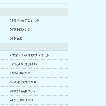
74 青矛龙血污染的人类
70 莫非两人是天才
66 龙血果
4 龙傲天你离我的女朋友远一点
8 我是陆嫣然的男朋友
12 暖心男友登场
16 来自张文龙的嘲讽
20 秒杀精英怪物狼牙匕首
24 亲密度暴涨拿捏