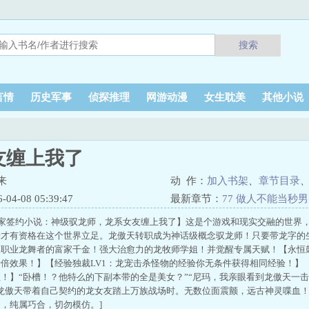
搜索
言情
历史军事
侦探推理
网游动漫
女生耽美
其他小说
友缠上我了
来
动 作：
加入书架
、
章节目录
4-08 05:39:47
最新章节：
77 做人不能当秒男
独家签约小说：神级驭龙师，龙系女友缠上我了】这是个游戏和现实交融的世界
者才有资格在这个世界立足。龙傲天转职成为神话级概念驭龙师！只要带龙字的
职业龙舞者的富家千金！强大治愈力的龙牧师学姐！并觉醒专属天赋！【永恒鼓
倍效果！】【经验独裁LV1：龙宠击杀怪物的经验你无条件获得相同经验！】【
！】“卧槽！？他特么的下副本带的全是美女？”“尼玛，我亲眼看到龙傲天一击
当龙傲天带着自己契约的龙女友踏上万族战场时。无数位面震颤，远古神灵喋血
，纯属巧合，切勿模仿。]