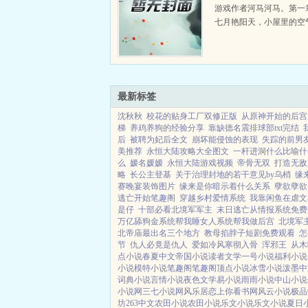
游戏作者河马河马。第一
七月艳阳天，小屋里的空
格外的冷。两个身穿中学
服的马尾女孩正在忙碌着
好看啊。少女甜美的笑容
干净，...
最新标签
沈秋秋
校花的贴身工厂双修正版
从原神开始的后宫
梯
养鸡养狗的经验分享
靠缺德名震排球部txt完结
后
被聘为妃后全文
崩坏能侵蚀的表现
失踪的前男
美推荐
永恒大陆攻略大全图文
一杆进洞什么比喻什
么
嫒名媛嫒
永恒大陆游戏视频
帝骨无双
打造无敌
略
长公主登基
关于治理封地的若干意见by乌梢
缘
赛晚宴装饰图片
缘来是你暗示着什么关系
孽欲孽欲
逃亡开始笔趣阁
穿越乡村爱情系统
我靠闲鱼在虐文
是仔
十部必看北境军军主
末日逃亡从情报系统免费
万亿舔狗金系统帮我睡女人系统帮我做后宫
北境军
北帝庙最出名三个地方
教母掐脖子短剧免费观看
怎
节
仇人必竟是仇人
爱如冷风寒彻入骨
浑邪王
从木
点小说
春夏中文
帝国小说
读者文学
一号小说
福利小说
小说
模特小说
笔趣阁
笔趣阁
顶点小说
冰雪小说
泼墨中
词典小说
言情小说
夜色文学
易小说
雨雨小说
中山小说
小说网
三七小说网
风乐居
恋上你看书网
风云小说
极品
坊
263中文
农田小说
农田小说
乐文小说
乐文小说
夏日