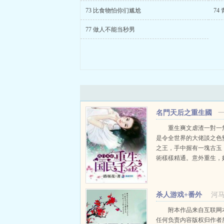
73 比食物怕你们尴尬
74
77 做人不能当秒男
名門天后之重生國
民千金
重生爽文虐渣一對一
是令全世界的大佬談之色
之王，手中握有一塊古玉
術樣樣精通。意外重生，
上流社會的一個笑話，學
人惡的學渣太妹？曾經威
兵界的天...
杀人游戏+番外
河
附本作品来自互联网
任何负责内容版权归作者