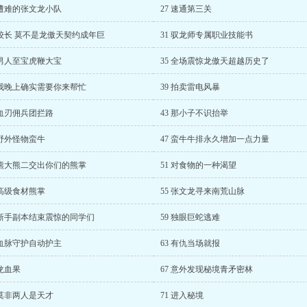
 遭难的张文龙小队
27 速通第三关
 校长 莫不是龙傲天契约成年巨
31 驭龙师专属职业技能书
 男人至宝虎鞭大宝
35 全场震惊龙傲天超越历史了
 我晚上确实需要你来帮忙
39 拍卖雷电风暴
 血刃佣兵团拦路
43 那小子不识抬举
 野外怪物蛮牛
47 蛮牛牛排永久增加一点力量
 熊大熊二交出你们的熊掌
51 对食物的一种渴望
 高级食材熊掌
55 张文龙寻来南荒山脉
 新手副本结束震惊的同学们
59 独眼巨蛇逃难
 血脉守护自动护主
63 有仇当场就报
 龙血果
67 意外发现秘境青矛密林
 莫非两人是天才
71 进入秘境