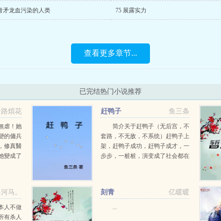
 青矛龙血污染的人类
75 展露实力
查看更多章节...
已完结热门小说推荐
一路煩花
赶鸭子
鱼三条
無虐！她
简介关于赶鸭子（无后宫，不
變的傭兵
套路，不无敌，不系统）赶鸭子上
，修真醫
架，赶鸭子成功，赶鸭子成才，一
她變成了
步步，一桩桩，演变成了社会都在
校里人見
赶，不断地赶，原来遗留的精神，
懾整個傭
祸害这么大。...
马河马。
刻青
亿暖暖
本人不做
...
所有杀人