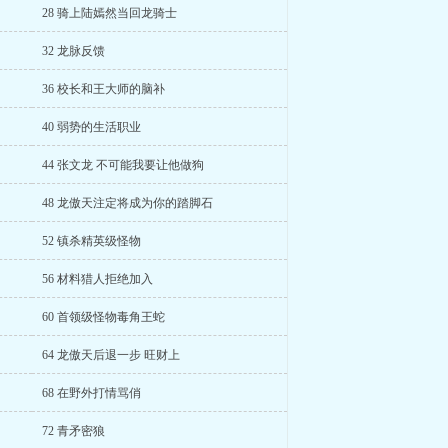
28 骑上陆嫣然当回龙骑士
32 龙脉反馈
36 校长和王大师的脑补
40 弱势的生活职业
44 张文龙 不可能我要让他做狗
48 龙傲天注定将成为你的踏脚石
52 镇杀精英级怪物
56 材料猎人拒绝加入
60 首领级怪物毒角王蛇
64 龙傲天后退一步 旺财上
68 在野外打情骂俏
72 青矛密狼