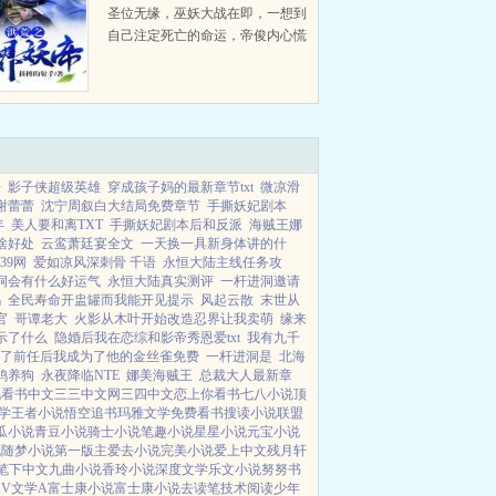
圣位无缘，巫妖大战在即，一想到
自己注定死亡的命运，帝俊内心慌
的一逼。还好觉醒最强奶爸系统，
只要完成子嗣布任务就能变强。且
看一代妖族大帝变成护子狂魔，带
着一群子嗣战圣人，斗鸿钧，...
语
影子侠超级英雄
穿成孩子妈的最新章节txt
微凉滑
谢蕾蕾
沈宁周叙白大结局免费章节
手撕妖妃剧本
年
美人要和离TXT
手撕妖妃剧本后和反派
海贼王娜
啥好处
云鸾萧廷宴全文
一天换一具新身体讲的什
39网
爱如凉风深刺骨 千语
永恒大陆主线任务攻
洞会有什么好运气
永恒大陆真实测评
一杆进洞邀请
吗
全民寿命开盅罐而我能开见提示
风起云散
末世从
官
哥谭老大
火影从木叶开始改造忍界让我卖萌
缘来
示了什么
隐婚后我在恋综和影帝秀恩爱txt
我有九千
了前任后我成为了他的金丝雀免费
一杆进洞是
北海
鸡养狗
永夜降临NTE
娜美海贼王
总裁大人最新章
说
看书中文
三三中文网
三四中文
恋上你看书
七八小说
顶
学
王者小说
悟空追书
玛雅文学
免费看书
搜读小说
联盟
瓜小说
青豆小说
骑士小说
笔趣小说
星星小说
元宝小说
说
随梦小说
第一版主
爱去小说
完美小说
爱上中文
残月轩
笔下中文
九曲小说
香玲小说
深度文学
乐文小说
努努书
V
文学A
富士康小说
富士康小说
去读笔
技术阅读
少年