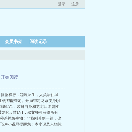
登录
注册
会员书架
阅读记录
、
开始阅读
，怪物横行，秘境丛生，人类居住城
生物都能绑定。开局绑定龙系变身职
舞LV1：鼓舞自身和龙宠四维属性
龙脉反馈LV1：驭龙师可获得所有
秒杀神级生物！”“我刚升到一转，你
！飞卢小说网提醒您：本小说及人物纯