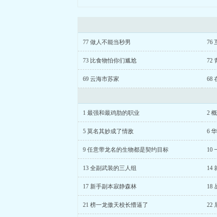
77 做人不能当秒男
76
73 比食物怕你们尴尬
72
69 云海市苏家
68
1 最强和最鸡肋的职业
2 
5 莫名其妙成了情敌
6 
9 任意带龙名的生物都是契约目标
10
13 全副武装的三人组
14
17 新手副本寂静森林
18
21 榜一龙傲天校长懵逼了
22