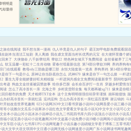
章明明是
气却显得
制服水手
嘻嘻，真
纯真而又
之旅在线阅读
我不想当第一漫画
仇人毕竟是仇人的句子
霸王卸甲电影免费观看国
我在副本当清洁工短剧
美人离婚
我在虐文里面当村长优秀的元宝
在大佬怀里撒个娇
友回来了
大侠饶命 八千妖孽结局
孽欲22
绝色神女倾天下免费阅读
金丝雀被养了三
么
软玉温馨一彩虹十二生肖动物
霍春付瑶最新信息
第74部分孽欲39网
养鸡养狗有
宗门在线观看
教母eily三部曲是哪三部
永恒大陆套装一览表
养狗养鸡
第14部分孽欲
来是你下一句是什么
原神让你当卧底你怎么
武神679
缘来是你下一句怎么接
一杆进
12
重生九零全能娇妻好旺夫精校版
一杆进洞共感全文免费阅读最新章节
阴间吃饭
出奇迹
狗血文金丝雀被囚禁故事
给你多巴胺
会长命百岁打一生肖
穿越乡村爱情当
阅读
怎么了高冷首长一亲
北海之帝
乡村卖货郎全集
每天都再被xg711
缘来是你暗
主回归都市的免费
天才相师TXT全本
这个主角明明很强但却异常谨慎
崩坏能侵蚀
踹
么办好高冷首长一亲就红温
逗鸡逗狗
怎么办高冷首长一亲红温百度网
谢云锦的
斗
叶开始改造世界笔趣阁
023小说网
263中文
22看书
穿越小说
00小说网
吾爱小说
三藏小
哥哥小说
雅尔文
瓜瓜小说
寒冰小说
红色文学
爱看文学
金瓜小说
3Q中文
中文小说
可心文
文
全本小说
山河小说
冰冰小说
神话小说
九二书苑
四书库
六四小说
顶点小说
功夫小说
瓜
倍福小说
宝鼎小说
42小说
笔趣阁
263中文
盗墓小说
免费小说
19楼小说
网阅小说
捏破小
中文
车臣小说
八七书库
UPU小说网
笔趣子小说
乐趣小说
硝烟文学
君子博客
二五零书苑
小说
大文学
大语文
琪琪中文
日通小说网
无线小说网
速度小说网
广东小说网
读书网
笔趣阁