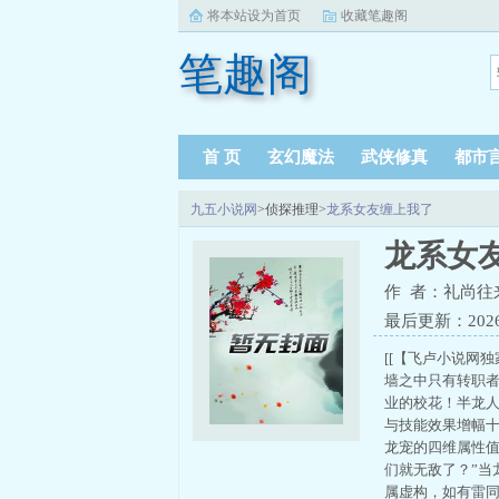
将本站设为首页
收藏笔趣阁
笔趣阁
首 页
玄幻魔法
武侠修真
都市
九五小说网
>侦探推理>
龙系女友缠上我了
龙系女
作 者：礼尚往
最后更新：2026-0
[[【飞卢小说网
墙之中只有转职
业的校花！半龙人
与技能效果增幅十
龙宠的四维属性值
们就无敌了？”
属虚构，如有雷同