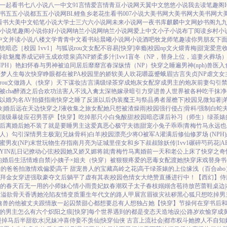
一起看书
七八小说
八一中文
91言情
爱言情
青豆小说网
天翼中文
悠悠小说
我去读
笔趣阁I
书
五五小说都
五五小说网
BL鲤鱼乡
老花生看书
007小说
大美书网
大美书网
大美书网
大
看书
大美中文
铅笔小说
大学士
三六六小说网
未来小说网
一夜书库
麒麟中文网
妙书阁
九
小说
笔趣阁小说
你好小说网
纳兰小说网
纳兰小说网
爱上中文
小子小说
布丁阅读
乡村小
中文
并读小说
八楼文学
青青中文
看书站
晨曦小说网
小说酒吧
牧龙师
笔趣读
你男朋友下
系统
暗恋［校园 1vv1］
与狐说
rou文女配不容易[快穿]
幸瘾|校园np
文火煨青梅|甜宠
爱意
香欲
魅魔养成记
碎玉成欢
喷泉|高NP
娇柔多汁|1vv1
盲冬（NP，替身上位，追妻火葬场
PH）
艳妇怀春
与男神被迫同居后
靡靡宫春深
纵情（NP）
快穿之睡遍男神(nph)
兽医
入
噩梦人生
每次快穿睁眼都在被PA
校园里的娇软美人
吹花嚼蕊
蹙蛾眉|古言
失贞|NP
虐文女
rou文做路人（快穿）
天下谋妆|古言
满级绿茶穿成炮灰女配
穿成男主的炮灰前妻
勾引
cha
醉酒之后
合欢功法害人不浅
入禽太深
艳嫁录
暗引力
穿进兽人世界被各种吃干抹净
以婚为名
AV拍摄指南
快穿之睡了反派以后
伪装魔王与祭品勇者
屋檐下|校园
见微知著|
|婚后
远在天边
快穿之J液收集之旅
女配她只想被渣
燥雨|校园
强行侵占|骨科/强制
白蛇
顶级暴徒
应召男菩萨
【快穿】吃掉那只小白兔
酸甜|校园暗恋
课后补习（师生）
绿茶婊
后
离婚后她不装了
就是要睡男主
这爱真恶心
极守夫德|甜宠
小兔子乖乖|青梅竹马
永远也
人）勾引深情男主
极宠(兄妹骨科)
白羊|校园
漂亮少将O被军A灌满后
修仙修罗场 (NPH)
蜜男友(NP)
末世玩物生存指南
月亮为证
城里侄女和乡下叔叔
除妖传|1vv1
碾碎芍药花|A
YIN乱日记
撩动心弦|校园
她又娇又媚
将就|青梅竹马
离婚前一天和老公上床了
快穿之奇
的婚后生活
情难自禁|小姨子×姐夫
（快穿）被狠狠疼爱的恶毒女配
渡她|快穿
床戏替身
书
公的爸爸拍激情戏
偏爱|高干 甜宠
兽人的宝藏
高岭之花|高干
绿茶婊的上位
缘浅（百合ab
拜金女穿进强取豪夺文后躺平了
虚有其表|校园
色情女大绝赞直播进行中！
【西幻】侍
皮的春天
百无一用的小师妹
心情小雨
贵妃奴
春潮
双子太子
春枝嫋嫋
含苞待放
芭蕾鞋
桌边
四溢
欲骨天香
诱她沦陷
友情变质
重生年代文的路人甲
展宫眉
袚灾祛秽
黑心狐只想吃掉男
禽兽的他
被丈夫跟情敌一起囚禁
甜心都想要
总有人想独占她
【快穿】节操何在
穿书后和
的男主怎么有六个
炽阳之痕
[快穿]每个世界遇到的都是变态
天造地设|公路
岁欢愉
穿成
漫掉马后
半甜欲水|兄妹
冲喜侍妾
不羡仙|快穿仙侠 古言
上流社会|都市权斗
她撩人不自知