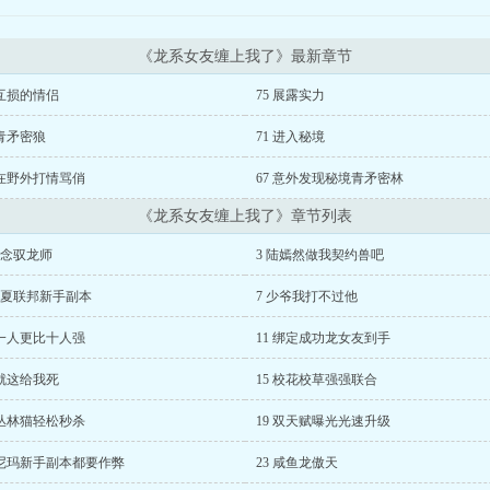
《龙系女友缠上我了》最新章节
 互损的情侣
75 展露实力
 青矛密狼
71 进入秘境
 在野外打情骂俏
67 意外发现秘境青矛密林
《龙系女友缠上我了》章节列表
概念驭龙师
3 陆嫣然做我契约兽吧
华夏联邦新手副本
7 少爷我打不过他
 一人更比十人强
11 绑定成功龙女友到手
 就这给我死
15 校花校草强强联合
 丛林猫轻松秒杀
19 双天赋曝光光速升级
 尼玛新手副本都要作弊
23 咸鱼龙傲天