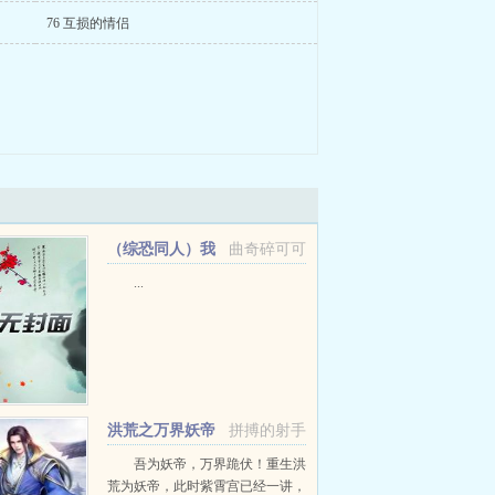
76 互损的情侣
（综恐同人）我
曲奇碎可可
靠听BGM制霸怪谈+番外
...
洪荒之万界妖帝
拼搏的射手
吾为妖帝，万界跪伏！重生洪
荒为妖帝，此时紫霄宫已经一讲，