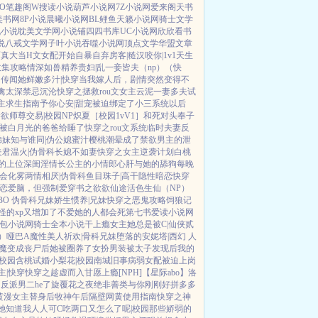
O
笔趣阁W
搜读小说
葫芦小说网
7Z小说网
爱来阁
天书
美书网
8P小说
晨曦小说网
BL鲤鱼
天籁小说网
骑士文学
九小说
耽美文学网
小说铺
四四书库
UC小说网
欣欣看书
说
八戒文学网
子叶小说
吞噬小说网
顶点文学
华盟文章
面真大
当H文女配开始自暴自弃
房客|糙汉
咬你|1v1
天生
收集攻略
情深如兽
精养贵妇|乱
一妾皆夫（np）
（快
）
传闻她鲜嫩多汁|快穿
当我嫁人后，剧情突然变得不
禽太深
禁忌沉沦
快穿之拯救rou文女主
云泥
一妻多夫试
主求生指南
予你心安|甜宠
被迫绑定了小三系统以后
禁欲师尊
交易|校园NP
炽夏［校园1vV1］
和死对头奉子
被白月光的爸爸给睡了
快穿之rou文系统
临时夫妻
反
弟妹
知与谁同|伪公媳
蜜汁樱桃
潮晕
成了禁欲男主的泄
夫君
温火|伪骨科
长媳不如妻
快穿之女主逆袭计划
白桃
的上位
深闺淫情
长公主的小情郎
心肝与她的舔狗
每晚
会化雾
两情相厌|伪骨科
鱼目珠子|高干
隐性暗恋
快穿
恋爱脑，但强制爱
穿书之欲欲仙途
活色生仙（NP）
BO 伪骨科兄妹
娇生惯养|兄妹
快穿之恶鬼攻略
饲狼记
怪的xp又增加了
不爱她的人都会死
第七书
爱读小说网
包小说网
骑士全本小说
干上瘾
女主她总是被C|仙侠
贰
o）哑巴A
魔性美人
祈欢|骨科兄妹
堕落的安妮塔|西幻 人
魔
变成丧尸后她被圈养了
女扮男装被太子发现后
我的
|校园
含桃
试婚
小梨花|校园
南城旧事
病弱女配被迫上岗
主|快穿
快穿之趁虚而入
甘愿上瘾[NPH]
【星际abo】洛
反派男二he了
旋覆花之夜
绝非善类
与你刚刚好
拼多多
黄漫女主替身后
牧神午后
隔壁网黄使用指南
快穿之神
她知道我人人可C
吃两口又怎么了呢|校园
那些娇弱的