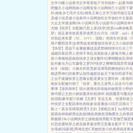
文学
19楼小说
香书文学
零零电子书
书画村
一起看书网
吧
魔爪小说网
阅体小说网
发发小说网
纳兰小说
陛下看
BL鲤鱼乡
七毛中文
BL鲤鱼王
掌心文学
万相书城
元宝
圣墟小说
圣墟小说
泉州小说网
放松文学
放松中文
最新
大众文学
搜读阁
OK小说网
月亮小说
新书小说网
传奇
尤物【快穿】
女配她只想上床(快穿)
优质rou棒攻略
穿）插足者
有效真香
穿成男主白月光（快穿，nph）
对劲起来
炙爱（SC，1vV1，强取）
色情生存游戏（N
用户
樱照良宵|女师男徒
老师要稳住
快穿之大小姐的
【快穿】
恶役千金屡败屡战
温柔禁锢
纯情勾引
去三千
成婚后
靠近男人变得不幸
乱花渐欲迷人眼
每天晚上都被
差小青梅
他是疯批
快穿之渣女翻车纪事
蝴蝶效应
浪情
欲对象
沦为公车
麝香之梦|NP
快穿之卿卿我我
异常现象
松木（校园）
小姨夫的富贵娇花
薄荷奶糖
他的白月光
都进男神们的春梦
认知性偏差
珍如天下
捡到邻居手机
之合不拢腿
快穿之恶毒女配逆袭
女主爱吃肉
（影视同
炮灰女配被扑倒了「快穿」
重生之老男人别走
勾引闺
事簿
【港风骨科】猎火
玻璃光
和老板的秘密
苏小野的
御书屋
公主的小娇奴
暖床
炽焰|骨科 校园
魔君与魔后
拾|强取豪夺
梨汁软糖
【五梦】背这五条，悟透
和老
外
快穿之女配回来吃肉啦
参加直播做AI综艺后我火了
脸上一直在笑嘻嘻|权贵X主妇
【催眠总攻】lsp老蛇
甜源
各种病娇黑化
欺姐|继姐弟
撩愈
清釉
重生之肉香
希极限
19k小说网
快穿之拯救痴情男配
不啻微芒
隔壁
社恐逆袭
快穿之娇花难养
最佳野王
恶毒女配不干了
我
女瑶姬
[综影视]男神总想C哭她
把发小的弟弟画进黄