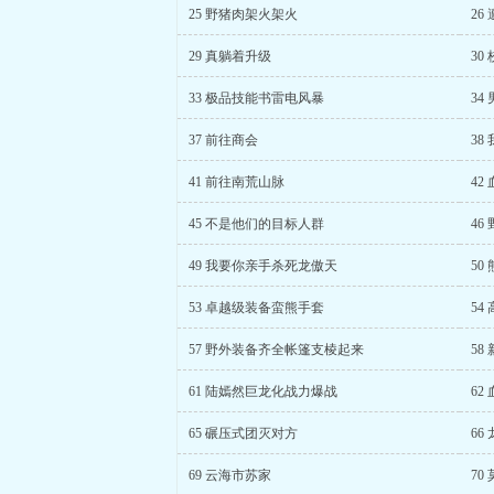
25 野猪肉架火架火
26
29 真躺着升级
30
33 极品技能书雷电风暴
34
37 前往商会
38
41 前往南荒山脉
42
45 不是他们的目标人群
46
49 我要你亲手杀死龙傲天
50
53 卓越级装备蛮熊手套
54
57 野外装备齐全帐篷支棱起来
58
61 陆嫣然巨龙化战力爆战
62
65 碾压式团灭对方
66
69 云海市苏家
70