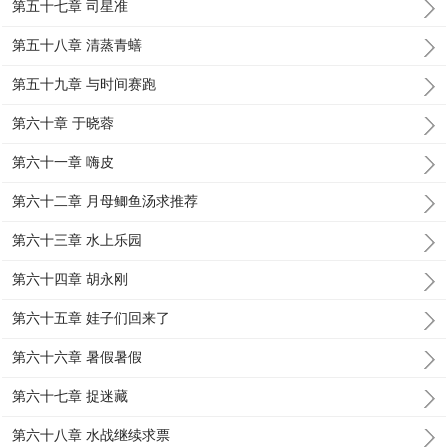
第五十七章 司星准
第五十八章 清蒸青蟮
第五十九章 与时间赛跑
第六十章 于晓蓉
第六十一章 嗨皮
第六十二章 月母鲫鱼汤求推荐
第六十三章 水上乐园
第六十四章 胡永刚
第六十五章 娃子们回来了
第六十六章 暑假暑假
第六十七章 捉迷藏
第六十八章 水战继续求票