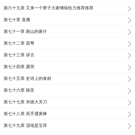
第六十九章 又来一个胖子大家继续给力推荐推荐
第七十章 直播
第七十一章 跑山的家什
第七十二章 苗弩
第七十三章 讲古
第七十四章 露营
第七十五章 史诗上的食材
第七十六章 路亚
第七十七章 米级大关刀
第七十八章 高手遇黄棒
第七十九章 湿地是宝库