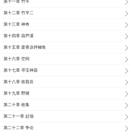
第十一章 竹竿
第十二章 竹竿二
第十三章 神奇
第十四章 葫芦溪
第十五章 藿香凉拌鲫鱼
第十六章 空间
第十七章 寻宝神器
第十八章 收苞谷
第十九章 野猪
第二十章 收集
第二十一章 赶场
第二十二章 争论