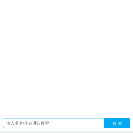
a bl
本ssr拒绝绑定邪神cp嵇灵是扶桑吗
假千金怎么能是反
派
谁才是真正的主被关系百度
快穿之老攻又宠又撩
白露同人
nakk
来如风雨去似微尘轻落
东汉三国指的是哪三国呢
快穿之
病娇老攻霸道爱
网游之黑暗圣骑
重生2006之神豪逆袭
直球团
宠
小娘子和大官人短剧
我激活了神豪系统全文阅读
DC家的
骑士的cp
开局宗师修为
养崽无
霸道总裁是个0夏日巧克力原
著
小娘子和大官人短剧在线观看
出狱后我成了神医圣最新更
新章节目
霸道总裁是个凌免费阅读
蛇蛊佛心TXT百度
偕鸾帐
小满是谁的女儿?
陈媛媛
大小姐重生后吊打渣男最新章节七
零
林惜月陆沉聿最新章节免费阅读
大明长生
孔明怼死人
顶
流女
孔明死后我连夜带着父亲造返的
大小姐重生后吊打渣男
全家免费阅读
秋棠姐
白露合作的男演员都有谁
假千金的反杀
之路免费阅读
我在中世纪
公主有姝色李绾全文百度
本ssr拒
绝绑定邪神cpTXT
快穿之老攻在手书包网
公主有姝色全文
网
游之德鲁伊传说 记不起
来如风
洛瑾初谢舟凛最后在一起了
吗
我在中世纪搭建庄园
诸天长城守望打爆万界最新章节列
表
大明长生从九华山开始
搜 索