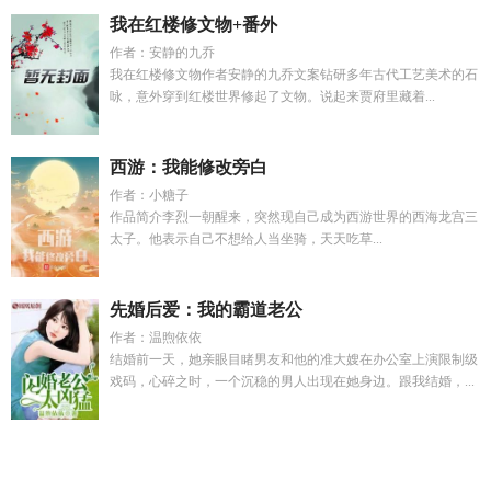
我在红楼修文物+番外
作者：安静的九乔
我在红楼修文物作者安静的九乔文案钻研多年古代工艺美术的石
咏，意外穿到红楼世界修起了文物。说起来贾府里藏着...
西游：我能修改旁白
作者：小糖子
作品简介李烈一朝醒来，突然现自己成为西游世界的西海龙宫三
太子。他表示自己不想给人当坐骑，天天吃草...
先婚后爱：我的霸道老公
作者：温煦依依
结婚前一天，她亲眼目睹男友和他的准大嫂在办公室上演限制级
戏码，心碎之时，一个沉稳的男人出现在她身边。跟我结婚，...
穿越游戏王成为灵魂的
诸天从长生界龙岛开始
秋棠短剧
本
ssr拒绝绑定邪神cp by 我算什么小饼干
开局捡漏红尘仙道
o装