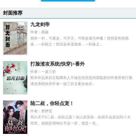
封面推荐
九龙剑帝
作者：残殇
我有一剑，可屠龙，可开天，可斩这诸天神魔！世间若有犯我
者，一剑斩之！世间若有逆我者，一剑诛之...
打脸渣攻系统[快穿]+番外
作者：一波三折
附本作品来自互联网本人不做任何负责内容版权归作者所有打脸
渣攻系统快穿作者一波三折文案你会在...
陆二叔，你轻点宠！
作者：胖胖莹
简介关于6二叔，你轻点宠！别人欺负你，你就不会反抗吗？大
雨里，他朝苏瑾伸出手这一牵，便是一生...