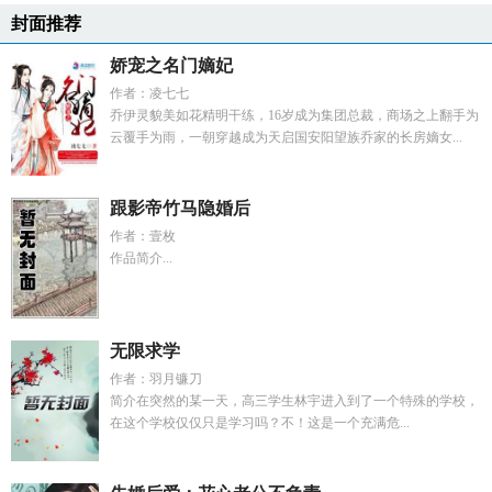
封面推荐
娇宠之名门嫡妃
作者：凌七七
乔伊灵貌美如花精明干练，16岁成为集团总裁，商场之上翻手为
云覆手为雨，一朝穿越成为天启国安阳望族乔家的长房嫡女...
跟影帝竹马隐婚后
作者：壹枚
作品简介...
无限求学
作者：羽月镰刀
简介在突然的某一天，高三学生林宇进入到了一个特殊的学校，
在这个学校仅仅只是学习吗？不！这是一个充满危...