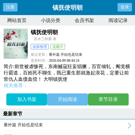
镇抚使明朝
注册
登录
网站首页
小说分类
会员书架
阅读记录
镇抚使明朝
若水三秋酱 著
侦探推理
连载中
最近更新：
番外篇 开始也是结束
更新时间：
2026-04-09 08:44:24
简介:前世被虐惨死，东南贼寇狂妄猖獗，百官倾轧，阉党横
行霸道，百姓民不聊生，既已重生那就激起浪花，定要让前
世仇人血债血偿！ 大明镇抚使
相关推荐：
加入书架
开始阅读
章节目录
最新章节
番外篇 开始也是结束