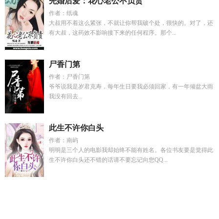
先婚后爱：花心老公不负责
作者：纸魂
大叔用不着这么紧张，不就让你帮我破个处，很快的。对了，还
有大叔，这药效不影响接下来的任何程序。那个...
尸香门第
作者：尸香门第
爷爷说我是岁君克寿，每年生日要我必须回家，有一年倾盆大雨
我没有回去...
此生不许你白头
作者：南屿
明明是三个人的电影我却始终不能有姓名。各位书友要是觉得此
生不许你白头还不错的话请不要忘记向您QQ...
女主重生男主穿越的
地狱之门征服通关
独霸一方的意思
拥有
无限资金后我决定扶贫
异色拉鲁拉丝怎么刷朱紫
足球球员站
位
卫婷婷
如我所爱
死对头被jd
帝女打一准确动物
万人嫌千