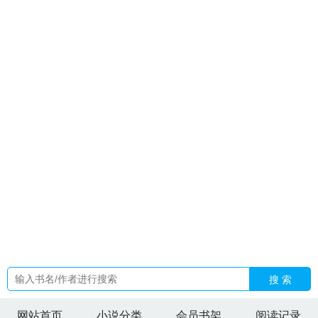
金却被真千金掐腰诱哄完整
我的师兄吕少卿笔趣阁
我的青梅
有点多免费阅读
落日晖诗词
我在娘化战国加修点
雪云烟和云
烟有什么区别
谢敛孟颜姝最新章节无弹窗
春色沦陷小通房
余
生不赴同淋雪完整版
黑神话鈡鬼
天域丹尊几个老婆
神明b
余
生不赴同淋雪短剧全集岁岁海棠安
季宛宁程岷
我师兄吕少卿
动漫免费观看
魅魔女皇叫什么
首富女儿大结局揭秘
林绾绾萧
翌
一世界杯直播
电视剧叶穆
绝世元素师妖孽五小姐免费阅
读
万人嫌在恋综当npc爆红了
知域互联
我的师兄吕少卿第二
季什么时候更新
你怎么跟我舅舅结婚了TXT百度
你怎么跟我
舅舅结婚了by钝书生免费阅读
魅魔女帝后续剧情解析
魅魔女
主角
谢辞孟
神明c
我的青梅有点甜全集
天域丹尊txt八零电子
书
你怎么跟我舅舅结婚了全文阅读
万人嫌在恋中屯满物资后
爆火了
神明EI
超人双层52cm宝宝
四合院我的幸福生活
神明
002
我的青梅有点甜原著叫什么
绝色元素师之废柴三小姐
季
司寒宁婉
炸鸡萝卜
余生不赴同淋雪短剧70
绝色元素师逆天七
小姐
搜 索
网站首页
小说分类
会员书架
阅读记录