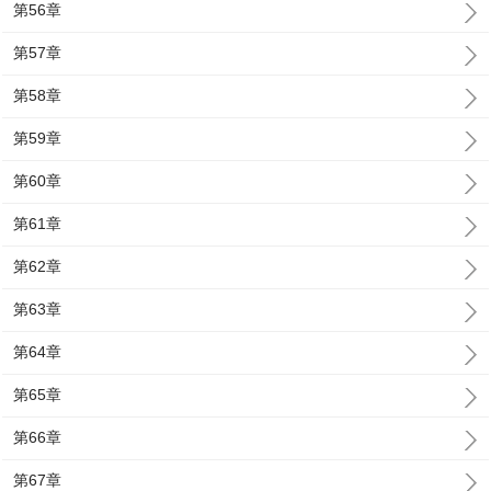
第56章
第57章
第58章
第59章
第60章
第61章
第62章
第63章
第64章
第65章
第66章
第67章