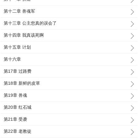
第十二章 兽魂军
第十三章 公主您真的误会了
第十四章 我真该死啊
第十五章 计划
第十六章
第17章 过路费
第18章 新鲜的皮草
第19章 兽魂
第20章 红石城
第21章 受袭
第22章 老教徒