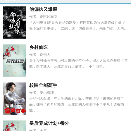
他偏执又难缠
作者：爱吃炒面呀
「久别重逢I追妻火葬场强制爱」程以棠因为程氏濒临破产做了
简予深的笼中雀，不曾想，这一切都是算计。果断与他一刀两...
乡村仙医
作者：说书人
关于乡村仙医贫穷山村出来的少年小子，溺水之后竟然获得了异
能，医术通天，从此之后命运逆转，一不可收拾...
校园全能高手
作者：安山狐狸
受尽别人白眼，在人生的低谷之际，季枫得到了未来的科技产
品，拥有了神奇的能力，从此他的人生变得不再平凡！透视功
能，...
皇后养成计划+番外
作者：十摩