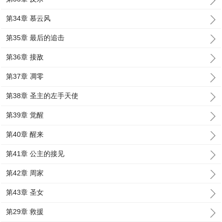
第34章 慕云风
第35章 最后的追击
第36章 接敌
第37章 凋零
第38章 圣主的左手天使
第39章 觉醒
第40章 醒来
第41章 公主的接见
第42章 周家
第43章 圣女
第29章 救援