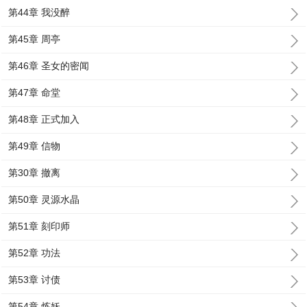
第44章 我没醉
第45章 周亭
第46章 圣女的密闻
第47章 命堂
第48章 正式加入
第49章 信物
第30章 撤离
第50章 灵源水晶
第51章 刻印师
第52章 功法
第53章 讨债
第54章 炼妖