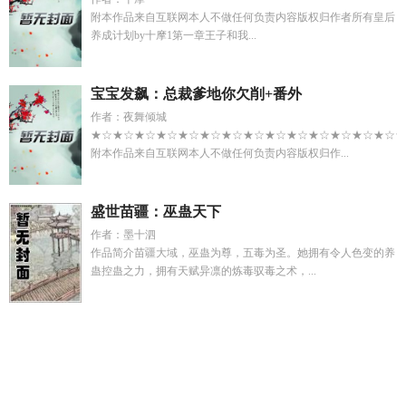
附本作品来自互联网本人不做任何负责内容版权归作者所有皇后
养成计划by十摩1第一章王子和我...
宝宝发飙：总裁爹地你欠削+番外
作者：夜舞倾城
★☆★☆★☆★☆★☆★☆★☆★☆★☆★☆★☆★☆★☆★☆★
附本作品来自互联网本人不做任何负责内容版权归作...
盛世苗疆：巫蛊天下
作者：墨十泗
作品简介苗疆大域，巫蛊为尊，五毒为圣。她拥有令人色变的养
蛊控蛊之力，拥有天赋异凛的炼毒驭毒之术，...
断鸿声里前一句
谢姝宁与舅舅的关系
离思原文
快穿之小花妖
以一敌百
甜品店老板娘二喜结局
顾南辞和陆晚宁大结局是什
么
断鸿寻归短剧
光之锯人无错乱
岳唐韧
与龟同行阅读
四合
院之青何大清
表妹爱钓鱼呀
凤凰公主命女的星座分布
归鸿声