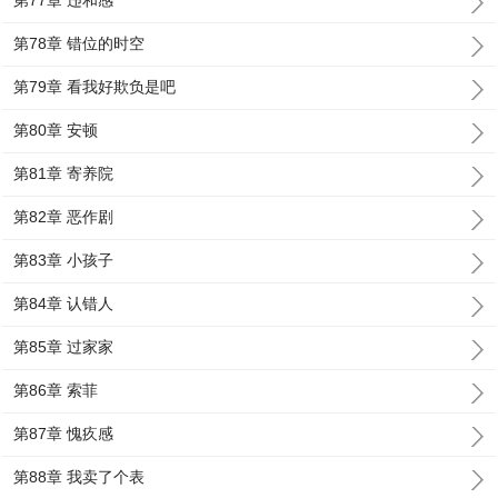
第77章 违和感
第78章 错位的时空
第79章 看我好欺负是吧
第80章 安顿
第81章 寄养院
第82章 恶作剧
第83章 小孩子
第84章 认错人
第85章 过家家
第86章 索菲
第87章 愧疚感
第88章 我卖了个表