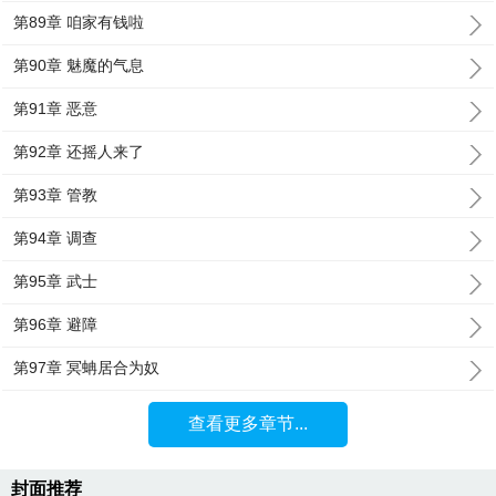
第89章 咱家有钱啦
第90章 魅魔的气息
第91章 恶意
第92章 还摇人来了
第93章 管教
第94章 调查
第95章 武士
第96章 避障
第97章 冥蚺居合为奴
查看更多章节...
封面推荐