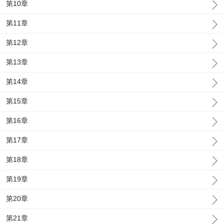
第10章
第11章
第12章
第13章
第14章
第15章
第16章
第17章
第18章
第19章
第20章
第21章