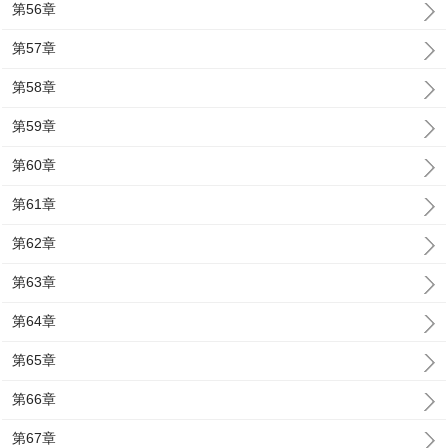
第56章
第57章
第58章
第59章
第60章
第61章
第62章
第63章
第64章
第65章
第66章
第67章