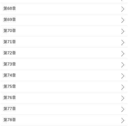
第68章
第69章
第70章
第71章
第72章
第73章
第74章
第75章
第76章
第77章
第78章