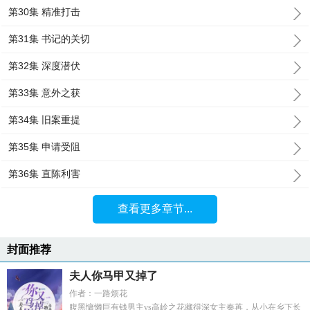
第30集 精准打击
第31集 书记的关切
第32集 深度潜伏
第33集 意外之获
第34集 旧案重提
第35集 申请受阻
第36集 直陈利害
查看更多章节...
封面推荐
夫人你马甲又掉了
作者：一路烦花
腹黑慵懒巨有钱男主vs高岭之花藏得深女主秦苒，从小在乡下长