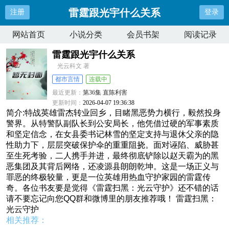
雷霆跟光宇什么关系
注册
登录
网站首页
小说分类
会员书架
阅读记录
雷霆跟光宇什么关系
光云科文 著
都市言情
连载中
最近更新：
第36集 直陈利害
更新时间：
2026-04-07 19:36:38
简介:特战英雄雷杰转业回乡，目睹黑恶势力横行，毅然投身
警界。从特警队副队长到公安局长，他凭借过硬的军事素质
和坚定信念，在女县委书记林雪的坚定支持与退休父亲的隐
性助力下，层层突破保护伞的重重阻挠。面对诬陷、威胁甚
至生死考验，二人携手并进，最终彻底铲除以赵天霸为的黑
恶集团及其背后网络，还凌源县朗朗乾坤。这是一场正义与
罪恶的终极较量，更是一位英雄用热血守护家园的雷霆传
奇。各位书友要是觉得《雷霆扫黑：光云守护》还不错的话
请不要忘记向您QQ群和微博里的朋友推荐哦！ 雷霆扫黑：
光云守护
相关推荐：