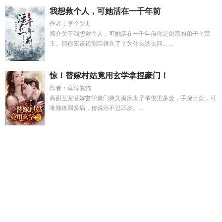
我想救个人，可她活在一千年前
作者：李个腿儿
简介关于我想救个人，可她活在一千年前你是剑宗的弟子？宗
主。那你应该还能活很久了？为什么这么问。...
惊！替嫁村姑竟用玄学拿捏豪门！
作者：草莓熊猫
高甜互宠替嫁玄学豪门爽文秦家太子爷俊美多金，手腕出众，可
唯独体弱多病，传说活不过25岁。...
终焉的魔女Thewitchsend
秦峰江晓晴宦海官途
江潤偉
dnf异
界气息净化书怎么获得
盲妻j
混沌圣体拜师绝美女帝
我弟是主
角我是反派
种田文未来星际
笙歌全部
画皮完整版
霸道总裁
让我
重生七零带空间嫁最野粗糊
盲妻gI
MC空岛生存完整
版
穿越到未来自己身上的
净化异能指的是什么
美女别影响我
成仙全文免费阅读最新
咒回五夏CP同人动漫版
红尘之殇54加
料内容精华
徒儿替我照顾好你师娘最新章节更新
重生后我与
影视千金双奔现秦川
江媞媞
终焉的魔女的英文
地下城异界净