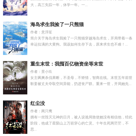
大，高三失踪一年，休学一年。一...
海岛求生我捡了一只熊猫
作者：意浮笙
简介关于海岛求生我捡了一只熊猫穿越海岛求生，开局带着一条
幸运拉满的大黄狗。我该如何生存下去，原来求生也不难！...
重生末世：我囤百亿物资坐等末世
作者：景小玖
女主飒爽杀伐果断，不圣母，不矫情，智商在线。末世五年前世
靳姜被丈夫夺取空间异能，扔进丧尸群。重来一世，开局她先...
红尘没
作者：两只鹰
拥有一丝毁灭元神的日月，被人设诡局致使她没有相信他，经此
阶段，他成了星陨山上万箭穿心的亡灵。十年生死两茫茫，不
思...