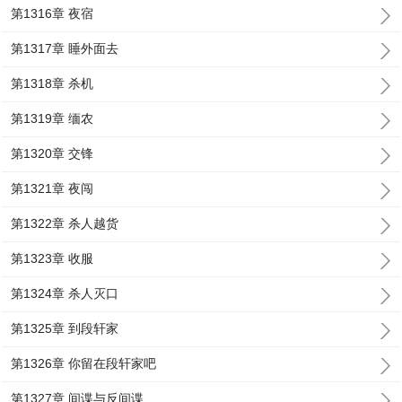
第1316章 夜宿
第1317章 睡外面去
第1318章 杀机
第1319章 缅农
第1320章 交锋
第1321章 夜闯
第1322章 杀人越货
第1323章 收服
第1324章 杀人灭口
第1325章 到段轩家
第1326章 你留在段轩家吧
第1327章 间谍与反间谍