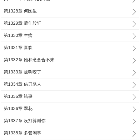
第1328章 何医生
第1329章 蒙佳段轩
第1330章 生病
第1331章 喜欢
第1332章 她和念念合不来
第1333章 被狗咬了
第1334章 借刀杀人
第1335章 错事
第1336章 翠花
第1337章 没打算谢你
第1338章 多管闲事