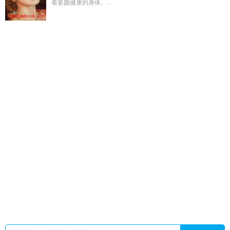
着姜颜健康的身体。...
山野医龙阅读网
民间小调唢呐哥舞
渡佛by大白牙
花蕾幼
师
绣球花丛
蛇妖和龙的龙恒
温薇薇
男女之间的不熟是什么
意思
穿越之农妇持家
恐怖电影闪灵
不熟悉的男女怎样互生好
感
薄夫人又去约会了短剧
奴才改死太子殿下饶命
闪灵电影简
介
胜却
美国老电影闪灵
穿越七零嘎了所有敌人
温雪薇
三界
废品王免费阅读
再续白眉龙虎风云会武功排名
穿越之农妇的
幸福日子
薄爷你夫人又美又飒免费
山野医龙结局
六零年代嫁
兵哥
短剧偷听心声满朝文武等我上朝
不熟男女电影
路人甲修
仙记by言如徐
不熟男聊天轻松互动技巧
绣球花高了能不能掐
尖
女权臣杠上死太监
闪灵电影的经典之作
蛇妖的龙崽
超级
红包抽奖系统李宇免费
绣球花长太高怎么处理
cult片 闪灵
理
想之地电影在线观看
冲喜医妃倾天下全文免费阅读
封神2金鳌
岛主最后和谁在一起了
闪灵电影片段
六零之厂花日常
狼来了
英文
温北 秦嫣 温檬
六零嫁美人
被绣球砸中后将错就错
拥有
金手指后她开始为所以为风浪卷卷
高杆绣球花修剪视频
温雪
晴
星际领主穿成女主姐姐的
六零嫁兵王
幼蕾散华剑道