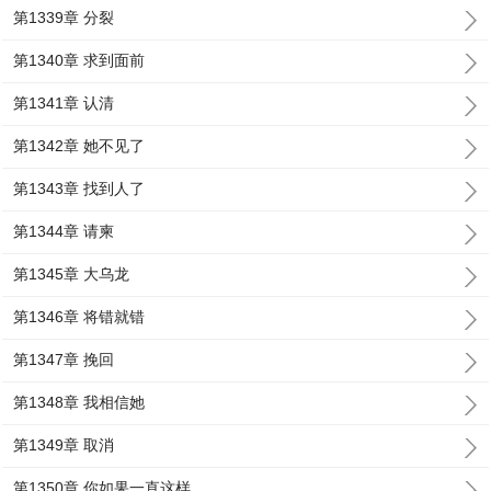
第1339章 分裂
第1340章 求到面前
第1341章 认清
第1342章 她不见了
第1343章 找到人了
第1344章 请柬
第1345章 大乌龙
第1346章 将错就错
第1347章 挽回
第1348章 我相信她
第1349章 取消
第1350章 你如果一直这样