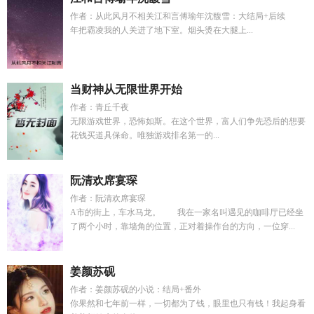
作者：从此风月不相关江和言傅瑜年沈馥雪：大结局+后续
年把霸凌我的人关进了地下室。烟头烫在大腿上...
当财神从无限世界开始
作者：青丘千夜
无限游戏世界，恐怖如斯。在这个世界，富人们争先恐后的想要
花钱买道具保命。唯独游戏排名第一的...
阮清欢席宴琛
作者：阮清欢席宴琛
A市的街上，车水马龙。 我在一家名叫遇见的咖啡厅已经坐
了两个小时，靠墙角的位置，正对着操作台的方向，一位穿...
姜颜苏砚
作者：姜颜苏砚的小说：结局+番外
你果然和七年前一样，一切都为了钱，眼里也只有钱！我起身看