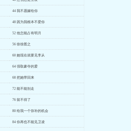
44 我不愿嫁给你
48 因为我根本不爱你
52 他怎能占有明月
56 徐徐图之
60 她现在就要见李从
64 强取豪夺的爱
68 把她带回来
72 能不能别走
76 留不得了
80 给我一个弥补的机会
84 你再也不能见卫凌