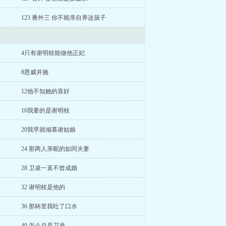
123 番外三 你不能亲自养这孩子
4只有谢明枝能做他正妃
8恩威并施
12他不知她的喜好
16我要的是谢明枝
20我早就倾慕谢姑娘
24 那两人亲昵的如同夫妻
28 卫凌一直不曾成婚
32 谢明枝是他的
36 那杯里我吐了口水
40 怎么总是卫凌