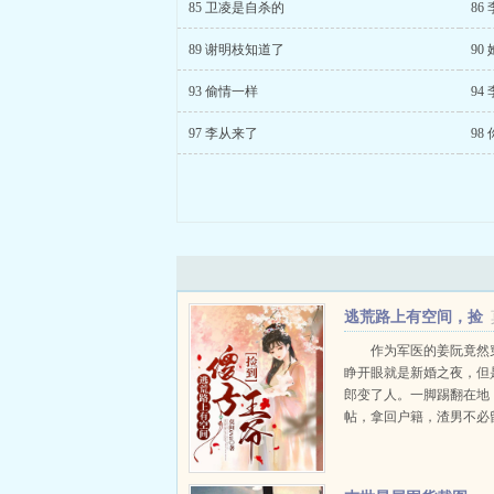
85 卫凌是自杀的
86
89 谢明枝知道了
90
93 偷情一样
94
97 李从来了
98
逃荒路上有空间，捡
到傻子王爷
作为军医的姜阮竟然
睁开眼就是新婚之夜，但
郎变了人。一脚踢翻在地
帖，拿回户籍，渣男不必
再次突意外，北凉国来犯
上逃荒之路。逃荒路上有
到傻子王爷...