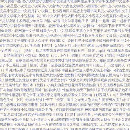
文学
免费看书
搜读小说
联盟小说
模特小说
笔趣阁
笔趣阁
顶点小说
冰雪小说
泼墨中文
全本
趣小说
星星小说
元宝小说
词典小说
言情小说
夜色文学
易小说
雨雨小说
中山小说
倍福小
完美小说
爱上中文
残月轩小说网
三七小说网
风乐居
恋上你看书网
风云小说
极品中文
车
深度文学
乐文小说
努努书坊
263中文
农田小说
农田小说
乐文小说
乐文小说
夏日小说
大
小说
去读笔
技术阅读
少年文学
19楼小说
香书文学
零零电子书
书画村
一起看书网
一起看
网
7Z小说网
爱来阁
天书吧
魔爪小说网
阅体小说网
发发小说网
纳兰小说
陛下看书
五五小
鲤鱼
天籁小说网
骑士文学
BL鲤鱼乡
七毛中文
BL鲤鱼王
掌心文学
万相书城
元宝看书
大美
书库
UC小说网
欣欣看书
圣墟小说
圣墟小说
泉州小说网
放松文学
放松中文
最新小说
笔趣
说网
顶点文学
华盟文章
大众文学
搜读阁
OK小说网
月亮小说
新书小说网
传奇中文
并读
房客|糙汉
咬你|1v1
天生尤物【快穿】
女配她只想上床(快穿)
优质rou棒攻略系统
暗恋［校园
一妾皆夫（np）
（快穿）插足者
有效真香
穿成男主白月光（快穿，nph）
香欲
魅魔养成
后，剧情突然变得不对劲起来
炙爱（SC，1vV1，强取）
色情生存游戏（NPH）
艳妇怀
女主
云泥
一妻多夫试用户
樱照良宵|女师男徒
老师要稳住
快穿之大小姐的噩梦人生
每次
定了小三系统以后【快穿】
恶役千金屡败屡战
温柔禁锢
纯情勾引
去三千rou文做路人（
V1］
和死对头奉子成婚后
靠近男人变得不幸
乱花渐欲迷人眼
每天晚上都被cha
醉酒之后
文系统
临时夫妻
反差小青梅
他是疯批
快穿之渣女翻车纪事
蝴蝶效应
浪情
以婚为名
AV拍
成了禁欲男主的泄欲对象
沦为公车
麝香之梦|NP
快穿之卿卿我我
异常现象|婚后
远在天边
女主逆袭计划
白桃松木（校园）
小姨夫的富贵娇花
薄荷奶糖
他的白月光
顶级暴徒
应召
肝与她的舔狗
每晚都进男神们的春梦
认知性偏差
珍如天下
捡到邻居手机后
离婚后她不
高干
隐性暗恋
快穿之合不拢腿
快穿之恶毒女配逆袭
女主爱吃肉
（影视同人）勾引深情
活色生仙（NP）
炮灰女配被扑倒了「快穿」
重生之老男人别走
勾引闺蜜男友(NP)
末世
穿之恶鬼攻略
饲狼记事簿
【港风骨科】猎火
玻璃光
和老板的秘密
苏小野的YIN乱日记
死
第七书
爱读小说网
御书屋
公主的小娇奴
暖床
炽焰|骨科 校园
魔君与魔后的婚后生活
情
主她总是被C|仙侠
贰拾|强取豪夺
梨汁软糖
【五梦】背这五条，悟透
和老公的爸爸拍激
妹
堕落的安妮塔|西幻 人外
快穿之女配回来吃肉啦
参加直播做AI综艺后我火了
拜金女穿
男装被太子发现后
我的脸上一直在笑嘻嘻|权贵X主妇
【催眠总攻】lsp老蛇皮的春天
百
城旧事
病弱女配被迫上岗
甜源
各种病娇黑化
欺姐|继姐弟
撩愈
清釉
重生之肉香四溢
欲骨