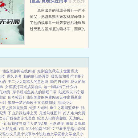
[盗墓]灵魂深处闹革
非天夜翔
嘲笑，她举步维艰如履薄...
命+番外
离家出走的脱线受展行一声小
师父，把盗墓贼面瘫攻林景峰绑上
了他的战车并一路轰轰烈烈地碾压
过无数古墓海底的猫将军，西藏的
无头佛，湘黔的悬棺尸，柳州的千
年魃，长白的鬼童子林景峰悲剧而
壮烈的人生从此开始扫雷无事实依
据，考据与逻辑推...
了
仙业笔趣阁在线阅读
短剧合集我在末世囤货成
阅读
退队勇者
我的修仙路漫剧
暖阳阳和暖洋洋哪个
太的
中二少女是骂人的意思吗
顾冉冉短剧
花火的病
冉
女富婆打耳光搞笑合集
这一脚踢出了什么内
亿物资
穿书后咸鱼美人的摆烂日常
陆庭琛沈书宁最
靠靠
传奇校园1
仙业笔趣阁免费阅读无弹窗最新章
三剑
繁华一梦容颜改全文免费阅读
地狱少女
快穿之换装夏漫漫
蛇美人短剧
重生之帝国监狱长
沈
高清
下山后我被捧上天
鬼差勾魂图片
好人难为免费
砍丧尸我在房东炫美食
蛇美人电影完整版
天边的云
下山后我被当成了大佬 第1集
不然退役
催眠 灵魂操
以为我是傻白甜
023小说网
263中文
22看书
穿越小说
00
说
雅尔文
瓜瓜小说
寒冰小说
红色文学
爱看文学
金瓜小