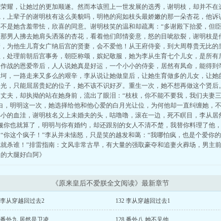
上荣耀，让她过的更加顺遂。然而本该照上一世发展的选秀，谢明枝，却并不在
惚，上辈子的谢明枝有这么美貌吗，明艳的宛如枝头最娇嫩的那一朵杏花，他诉
不是她含羞带怯，欣喜的同意。谢明枝笑的温和却疏离：“多谢殿下抬爱，但臣
到那男人拂去她肩头洒落的杏花，看着他们郎情妾意，怒的目呲欲裂，谢明枝是
箭，为他生儿育女广纳后宫的贤妻，会不爱他！从王府侍妾，到大周尊贵无比的
位，处理前朝后宫事务，朝臣称颂，嫔妃敬服，她为李从生育七个儿女，是所有
肩作战的恩爱帝后，人人说她真是好运，一个小小的侍妾，居然有凤命，能得到
坎坷，一路走来又多么的艰辛，李从说让她做皇后，让她生育做多的儿女，让她
月光，只能屈居贵妃的位子，她不该不识好歹。重生一次，她不想再做这个贤后
的丈夫，却执拗的站在她身前，流出了眼泪：“枝枝，你不能不要我，我们夫妻
明白，明明这一次，她选择给他和他心爱的白月光让位，为何他却一直纠缠她，
小小的血洼，谢明枝名义上未婚夫的头，咕噜噜，滚在一边，死不瞑目，李从居
觎你也就算了，明明与你有婚约，却还跟别的女人不清不楚，我替你料理了他，
“你这个疯子！”李从并未恼怒，只是笑的越发和蔼：“我哪怕疯，也是个爱你
我就杀谁！”排雷指南：文风非常古早，有大量的强取豪夺和追妻火葬场，男主
帝的大腿好白阿》
《原来皇后不爱朕全文阅读》最新章节
3 李从穿越回过去2
132 李从穿越回过去1
9 番外九 居然是卫凌
128 番外八 她不见他