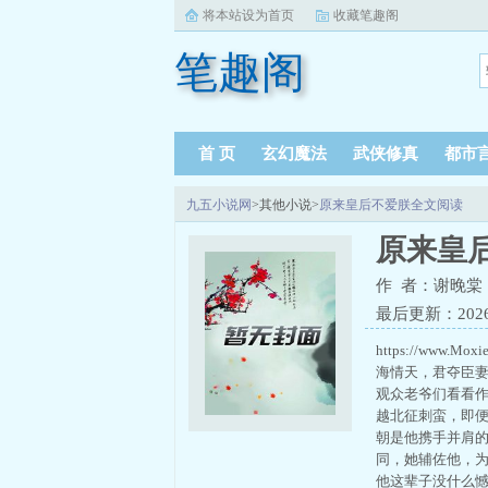
将本站设为首页
收藏笔趣阁
笔趣阁
首 页
玄幻魔法
武侠修真
都市
九五小说网
>其他小说>
原来皇后不爱朕全文阅读
原来皇
作 者：谢晚棠
最后更新：2026-0
https://w
海情天，君夺臣
观众老爷们看看
越北征刺蛮，即
朝是他携手并肩
同，她辅佐他，
他这辈子没什么