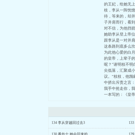
的王妃，给她无
枝，李从一阵恍
待，等来的，却并
子并肩而行，看
对不信，为他挡
她助李从登上帝
跟李从是一对并
这条路到底多么
为此他心爱的白
的皇帝，上辈子
呢？”谢明枝不
尖低落，汇聚成
议。“枝枝，他觊
中挤出斥责之言：
我手中抢走你，
一本写的：《皇
134 李从穿越回过去3
13
130 番外十 她会回来的
12