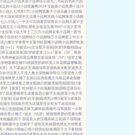
小说
山河小说
冰冰小说
神话小说
九二书苑
四书库
六四
说
宝鼎小说
42小说
笔趣阁
263中文
盗墓小说
免费小说
19
臣小说
八七书库
UPU小说网
笔趣子小说
乐趣小说
硝烟
文学
大语文
琪琪中文
日通小说网
无线小说网
速度小说网
书
七八小说
八一中文
91言情
爱言情
青豆小说网
天翼中文
说都
五五小说网
BL鲤鱼乡
老花生看书
007小说
大美书
中文
铅笔小说
大学士
三六六小说网
未来小说网
一夜书
阁小说
你好小说网
纳兰小说网
纳兰小说网
爱上中文
小
小说
八楼文学
青青中文
看书站
晨曦小说网
小说酒吧
牧龙
 1vv1］
与狐说
rou文女配不容易[快穿]
幸瘾|校园np
记
碎玉成欢
喷泉|高NP
娇柔多汁|1vv1
盲冬（NP，替身
春
与男神被迫同居后
靡靡宫春深
纵情（NP）
快穿之睡
快穿睁眼都在被PA
校园里的娇软美人
吹花嚼蕊
蹙蛾眉|
快穿）
天下谋妆|古言
满级绿茶穿成炮灰女配
穿成男主
合欢功法害人不浅
入禽太深
艳嫁录
暗引力
穿进兽人世
摄指南
快穿之睡了反派以后
伪装魔王与祭品勇者
屋檐
快穿之J液收集之旅
女配她只想被渣
燥雨|校园
强行侵
男菩萨
【快穿】吃掉那只小白兔
酸甜|校园暗恋
课后补
装了
就是要睡男主
这爱真恶心
极守夫德|甜宠
小兔子乖
男主
极宠(兄妹骨科)
白羊|校园
漂亮少将O被军A灌满后
玩物生存指南
月亮为证
城里侄女和乡下叔叔
除妖
撩动心弦|校园
她又娇又媚
将就|青梅竹马
离婚前一天和
难自禁|小姨子×姐夫
（快穿）被狠狠疼爱的恶毒女配
情戏
偏爱|高干 甜宠
兽人的宝藏
高岭之花|高干
绿茶婊
进强取豪夺文后躺平了
虚有其表|校园
色情女大绝赞直
无一用的小师妹
心情小雨
贵妃奴
春潮
双子太子
春枝嫋
天香
诱她沦陷
友情变质
重生年代文的路人甲
展宫眉
袚灾