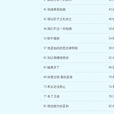
41 他倾慕谢姑娘
42
45 请以臣子之礼待之
46
49 我们不过一对怨偶
50
53 暗中窥探
54
57 他是如此的思念谢明枝
58
61 别让我继续恨你
62
65 她离开了
66
69 你透过我 看的是谁
70
73 李从还没死心
74
77 杀了卫凌
78
81 我也能为你妥协
82