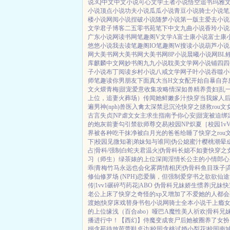
说
3Q中文
中文小说
可心文学
王者小说
悟空追书
玛雅
小说
顶点小说
功夫小说
瓜瓜小说
青豆小说
骑士小说
笔
楼小说
网阅小说
捏破小说
随梦小说
第一版主
爱去小说
文学
君子博客
二五零书苑
笔下中文
九曲小说
香玲小说
广东小说网
读书网
笔趣阁V
文学A
富士康小说
富士康
悠悠小说
我去读
笔趣阁IO
笔趣阁W
搜读小说
葫芦小说
网
大美书网
大美书网
大美书网
8P小说
晨曦小说网
BL
库
麒麟中文网
妙书阁
九九小说
耽美文学网
小说铺
四四
子小说
布丁阅读
乡村小说
八戒文学网
子叶小说
吞噬小
师
笔趣读
你男朋友下面真大
当H文女配开始自暴自弃
文火煨青梅|甜宠
爱意收集攻略
情深如兽
精养贵妇|乱
上位，追妻火葬场）
传闻她鲜嫩多汁|快穿
当我嫁人
遍男神(nph)
兽医
入禽太深
禁忌沉沦
快穿之拯救rou文
古言
失贞|NP
虐文女主求生指南
予你心安|甜宠
被迫绑
的炮灰前妻
勾引禁欲师尊
交易|校园NP
炽夏［校园1v
界被各种吃干抹净
被白月光的爸爸给睡了
快穿之rou
下|校园
见微知著|弟妹
知与谁同|伪公媳
蜜汁樱桃
潮晕
占|骨科/强制
白蛇夫君
温火|伪骨科
长媳不如妻
快穿之
习（师生）
绿茶婊的上位
深闺淫情
长公主的小情郎
心
乖|青梅竹马
永远也会化雾
两情相厌|伪骨科
鱼目珠子|
修仙修罗场 (NPH)
恋爱脑，但强制爱
穿书之欲欲仙途
传|1vv1
碾碎芍药花|ABO 伪骨科兄妹
娇生惯养|兄妹
快
老公上床了
快穿之奇怪的xp又增加了
不爱她的人都会
渡她|快穿
床戏替身
书包小说网
骑士全本小说
干上瘾
女
的上位
缘浅（百合abo）哑巴A
魔性美人
祈欢|骨科兄
播进行中！
【西幻】侍魔
变成丧尸后她被圈养了
女扮
嫋
含苞待放
芭蕾鞋
桌边|校园
含桃
试婚
小梨花|校园
南