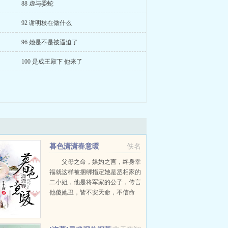
88 虚与委蛇
92 谢明枝在做什么
96 她是不是被逼迫了
100 是成王殿下 他来了
暮色潇潇春意暖
佚名
父母之命，媒妁之言，终身幸
福就这样被捆绑指定她是丞相家的
二小姐，他是将军家的公子，传言
他傻她丑，皆不安天命，不信命
运，各自追寻，却又阴错阳差，重
逢宫廷彼时他已非当日那痴傻公
子，而她是女官，他高高在上冷眼