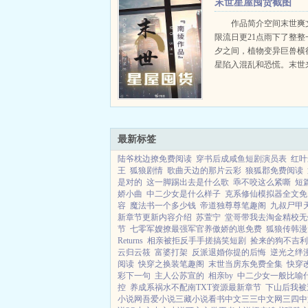
末世星屋囤货截图
作品简介空间末世爽
限流日更21点雨下了整整
夕之间，植物变异巨兽横
星陷入混乱和恐慌。末世
峰以为一家三口性命难保
儿扭开家中...
最新标签
陆爷枕边撩免费阅读
穿书后成咸鱼短剧演员表
红叶
王
狐狼剧情
歌曲天边的那片云彩
狼狐郡免费阅读
是对的
这一脚踢出去是什么歌
乖不咬这么紧嘶
短
娇小曲
中二少女是什么样子
克系修仙模拟器全文免
容
魔法书一个多少钱
帝道独尊尊笔趣阁
九叔尸甲天
新章节更新内容介绍
苏萱宁
堂哥带我去淘金精校无
节
七零军嫂撩最强军官养傲娇的崽免费
狐狼传韩漫
Returns
相亲被拒反手手搓搞笑短剧
捡来的狗不吉利
云归云筱
富婆打架
反派退婚你提的后悔
逆光之绊
阅读
快穿之换装笔趣阁
末世当房东免费全集
快穿
彩下一句
主人公苏宣的
相亲by
中二少女一般比喻
控
养成系祸水不配南TXT资源最新章节
下山后我被
小说网
吾爱小说
三藏小说
看书中文
三三中文网
三四中