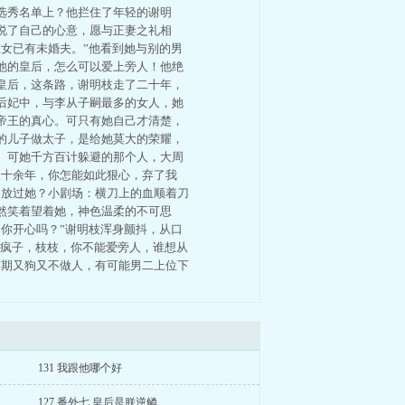
选秀名单上？他拦住了年轻的谢明
说了自己的心意，愿与正妻之礼相
女已有未婚夫。”他看到她与别的男
他的皇后，怎么可以爱上旁人！他绝
皇后，这条路，谢明枝走了二十年，
后妃中，与李从子嗣最多的女人，她
帝王的真心。可只有她自己才清楚，
的儿子做太子，是给她莫大的荣耀，
。可她千方百计躲避的那个人，大周
三十余年，你怎能如此狠心，弃了我
不放过她？小剧场：横刀上的血顺着刀
然笑着望着她，神色温柔的不可思
你开心吗？”谢明枝浑身颤抖，从口
的疯子，枝枝，你不能爱旁人，谁想从
前期又狗又不做人，有可能男二上位下
131 我跟他哪个好
127 番外七 皇后是朕逆鳞