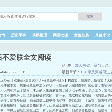
搜索
言情
历史军事
侦探推理
网游动漫
女生耽美
其他小说
后不爱朕全文阅读
动 作：
加入书架
、
章节目录
4-08 22:36:19
最新章节：
134 李从穿越回过
ww.Moxiexs.Com【双重生+追妻火葬场+强取豪夺+雄竞】狗血文、恨海情天预收
妻兄夺弟妻文，男主强取豪夺加火葬场，《皇帝的大腿好白啊》读心文，古板病
作为大周朝第五个皇帝，李从的人生波澜壮阔，经历七子夺嫡，步步惊心，文治
便功绩不追尧舜，却也是是确确实实的千古一帝。能取得如此功绩，他的皇后功
的伙伴，他在外征战，她亲自披上铠甲替他守城，替他监国，于后宫，她善待嫔
为他开枝散叶，做他最合格的妻子，让他完全没有后顾之忧。谢明枝是贤后，而
憾事，寿终正寝后却重生回二十岁，还未封王之时，他仍然要抢皇位，做皇帝，