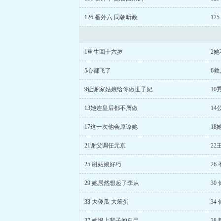
126 番外六 同朝听政
12
1重生回十六岁
2
5心都飞了
6救
9让谢家姑娘给你做世子妃
1
13她连皇后都不屑做
14
17这一次他会原谅她
1
21谢父调任元京
22
25 谢姑娘好巧
26
29 她居然想起了李从
30
33 大傻瓜 大笨蛋
34
37 她恨上辈子的自己
38