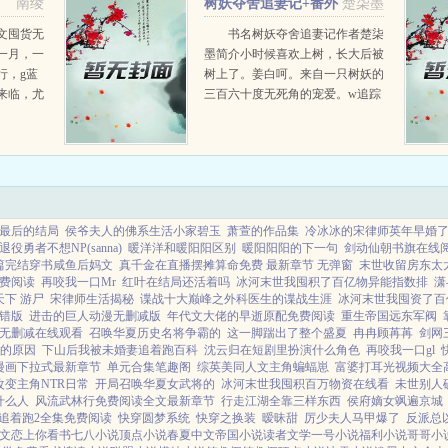
南绫
树妖夺舍追妻记+番外
楚柒墨
世界首富她二姐是组...
文囤货无
书名树妖夺舍追妻记作者楚柒
一月，一
墨简介小时候喜欢上树，长大后被
行，g蓝
树上了。姜白呵。来自一只树妖的
来临，尤
三百六十度无死角的宠爱。w追踪
。结果女
到家门口的痴汉少女是你，甜品店
的老板是你，偶遇的好看的让人脸
红心跳的帅气...
最后的结局
侯爷夫人的佛系生活小家碧玉
萧萱的作品集
冷冰冰的宋律师英年早婚
退役勇者不想NP(sanna)
暖洋洋和暖阳阳区别
暖阳阳阳的下一句
剑动仙朝书旗在线
篇完结穿书咸鱼后妈文
真千金在直播摆摊算命免费 最新章节 无弹窗
末世收留房东太
费阅读
再咬我一口Mr
红叶在结局还活着吗
冰河末世我囤积了百亿物异能指数排
潇
下 游尸
宋律师生活揭秘
谍战十大巅峰之外科医生的谍战生涯
冰河末世我囤资了百
错版
进击的巨人动漫无删减版
年代文大佬的早逝原配免费阅读
重生帝国远东军阀
无删减在线观看
召唤华夏历史名将争霸的
这一脚踹出了整个盛夏
冉冉顾苒苒
剑网
的原因
下山后我被未婚妻追着跑百科
沈云归在短剧里扮演什么角色
再咬我一口gl
漫画下拉式最新章节
单元合集笔趣阁
综英美同人文主角蝙蝠崽
富婆打耳光视频大全
改变主角NTR日常
开局召唤华夏女武将的
冰河末世我囤积百万物资在线看
未世别人
什么人
风流武林行免费阅读全文最新章节
行走江湖全靠三样东西
侯府嫡女飒遍京城
追着跑2全集免费阅读
快穿圆梦系统
快穿之换装
暧昧甜
厉少夫人马甲爆了
反派总
文
恋上你看书
七八小说
顶点小说
春夏中文
帝国小说
读者文学
一号小说
福利小说
哥哥小