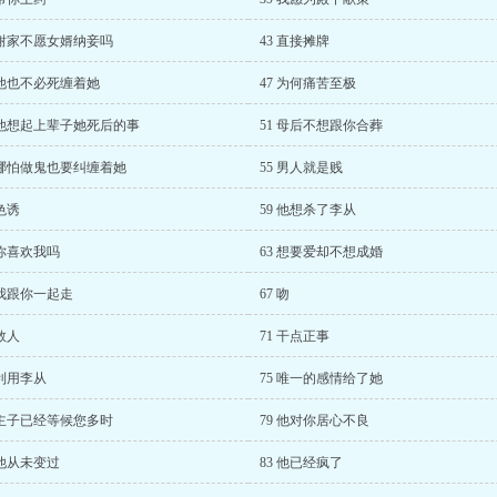
 谢家不愿女婿纳妾吗
43 直接摊牌
 他也不必死缠着她
47 为何痛苦至极
 他想起上辈子她死后的事
51 母后不想跟你合葬
 哪怕做鬼也要纠缠着她
55 男人就是贱
 色诱
59 他想杀了李从
 你喜欢我吗
63 想要爱却不想成婚
 我跟你一起走
67 吻
 救人
71 干点正事
 利用李从
75 唯一的感情给了她
 主子已经等候您多时
79 他对你居心不良
 他从未变过
83 他已经疯了