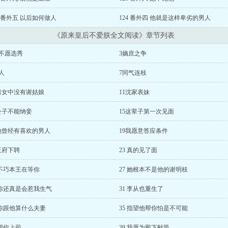
5 番外五 以后如何做人
124 番外四 他就是这样卑劣的男人
《原来皇后不爱朕全文阅读》章节列表
她不愿选秀
3嫡庶之争
人
7同气连枝
0秀女中没有谢姑娘
11沈家表妹
公子不能纳妾
15这辈子第一次见面
8她曾经有喜欢的男人
19我愿意答应条件
王府下聘
23 真的见了面
 不巧本王在等你
27 她根本不是他的谢明枝
 你还真是会惹我生气
31 李从也重生了
 你跟他算什么夫妻
35 指望他帮你怕是不可能
 帮你上药
39 我愿为殿下献策