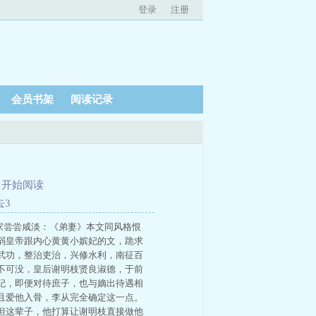
登录
注册
会员书架
阅读记录
、
开始阅读
去3
文请大家尝尝咸淡：《弟妻》本文同风格恨
弱皇帝跟内心黄黄小嫔妃的文，跪求
武功，整治吏治，兴修水利，南征百
不可没，皇后谢明枝贤良淑德，于前
妃，即便对待庶子，也与嫡出待遇相
且爱他入骨，李从完全确定这一点。
但这辈子，他打算让谢明枝直接做他