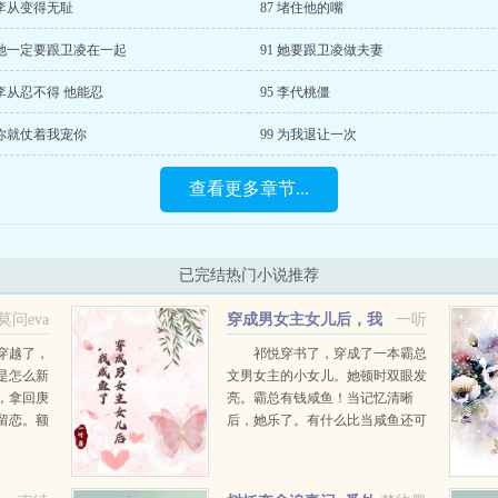
 李从变得无耻
87 堵住他的嘴
 她一定要跟卫凌在一起
91 她要跟卫凌做夫妻
 李从忍不得 他能忍
95 李代桃僵
 你就仗着我宠你
99 为我退让一次
查看更多章节...
已完结热门小说推荐
莫问eva
穿成男女主女儿后，我
一听
咸鱼了
穿越了，
祁悦穿书了，穿成了一本霸总
是怎么新
文男女主的小女儿。她顿时双眼发
，拿回庚
亮。霸总有钱咸鱼！当记忆清晰
留恋。额
后，她乐了。有什么比当咸鱼还可
，被迫走
以还可以吃瓜看戏好呢？这本书还
空间，捡
没有正式完结，已经更新到番外
了。书中她大哥是商界大佬，未来