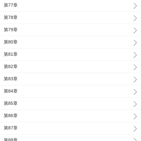
第77章
第78章
第79章
第80章
第81章
第82章
第83章
第84章
第85章
第86章
第87章
第88章