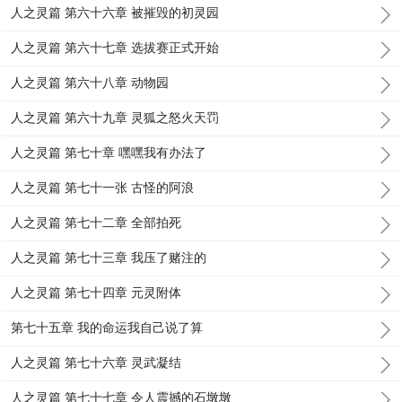
人之灵篇 第六十六章 被摧毁的初灵园
人之灵篇 第六十七章 选拔赛正式开始
人之灵篇 第六十八章 动物园
人之灵篇 第六十九章 灵狐之怒火天罚
人之灵篇 第七十章 嘿嘿我有办法了
人之灵篇 第七十一张 古怪的阿浪
人之灵篇 第七十二章 全部拍死
人之灵篇 第七十三章 我压了赌注的
人之灵篇 第七十四章 元灵附体
第七十五章 我的命运我自己说了算
人之灵篇 第七十六章 灵武凝结
人之灵篇 第七十七章 令人震撼的石墩墩