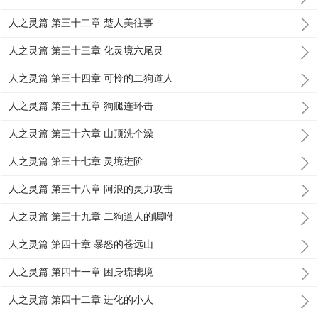
人之灵篇 第三十二章 楚人美往事
人之灵篇 第三十三章 化灵境六尾灵
人之灵篇 第三十四章 可怜的二狗道人
人之灵篇 第三十五章 狗腿连环击
人之灵篇 第三十六章 山顶洗个澡
人之灵篇 第三十七章 灵境进阶
人之灵篇 第三十八章 阿浪的灵力攻击
人之灵篇 第三十九章 二狗道人的嘱咐
人之灵篇 第四十章 暴怒的苍远山
人之灵篇 第四十一章 困身琉璃境
人之灵篇 第四十二章 进化的小人