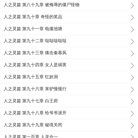
人之灵篇 第八十九章 被侮辱的僵尸怪物
人之灵篇 第九十章 奇怪的奖品
人之灵篇 第九十一章 电僵池塘
人之灵篇 第九十二章 哒哒哒哒哒
人之灵篇 第九十三章 痛击秦慕风
人之灵篇 第九十四章 女人是祸害
人之灵篇 第九十五章 红妖洞
人之灵篇 第九十六章 笨驴慢慢行
人之灵篇 第九十七章 白王府
人之灵篇 第九十八章 给爷爷滚开
人之灵篇 第九十九章 秘境关闭
人之灵篇 第一百章 人灵合一