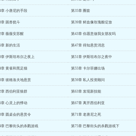
4章 小唐尼的手段
第35章 圈套
8章 困兽犹斗
第39章 鲜血像玫瑰般绽放
2章 薇薇安苏醒
第43章 你愿意做我女朋友吗
6章 新的生活
第47章 得知悬赏消息
0章 伊斯坦布尔之夜上
第51章 伊斯坦布尔之夜中
4章 黄雀和黑足猫
第55章 卡尔菲娜出场
8章 彼格洛夫地悬赏
第59章 私人投资顾问
2章 西伯利亚狼群
第63章 发现新技能
6章 心灵上的悸动
第67章 离开西伯利亚
0章 圆桌会的悬赏令
第71章 老唐尼之死
4章 巴黎街头的杀戮游戏
第75章 巴黎街头的杀戮游戏下