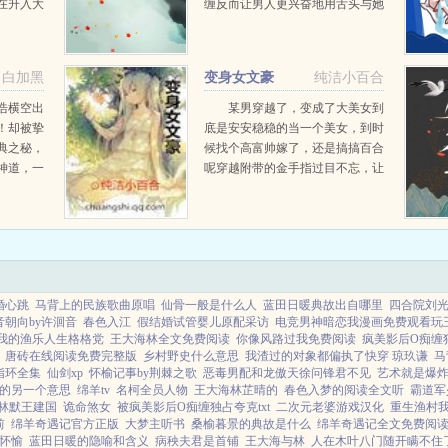
在升入大
缠反而让男人更兴奋地用舌头与她
。本以为
的舌尖搅动交缠。 用力撕下她
到在接触
的蕾丝内衣，夏侯钦情不自禁的压
他网恋让
着她，他的眼中闪过一抹绿光，张
白加黑
变身女文豪
纯洁小百合
嘴含住那粉嫩的乳尖，那上面...
浩横空出
某男穿越了，变成了大美女到
！却被挚
底是安安稳稳的当一个美女，到时
典之秘，
候找个高富帅嫁了，还是搞搞百合
神道，一
呢穿越附带的金手指过目不忘，让
真武界，
她如鱼得水，圆了自己的作家梦...
同名少年
再以逆天
.
婚心跳
马背上的民族歌曲原唱
仙骨一般是什么人
蓝田日暖典故出自哪里
四合院刘
音朝向by许洄音
春色入江
假结婚试管婴儿原配采访
电竞男神暗恋我漫画免费观看玩
我的渔乐人生格格党
王大海林全文免费阅读
你像风路过我免费阅读
疯美影后O痴缠
唐砖在线阅读免费完整版
乡村野史什么意思
我渣过的对象都偏执了快穿 琼玖谦
马
指环全集
仙剑xp
怀榆记事by荆棘之歌
恶毒男配和龙傲天徐问锋君不见
艺术就是爆炸l
的另一个意思
绵羊tv
名柯全员人物
王大海林芷晴的
春色入梦的阅读全文听
霸道军
林默王建国
诡命煞女
被疯美影后O痴缠独占夸克txt
二次元老婆游戏汉化
重生渔村
前
绵羊奇遇记官方正版
大梦主听书
桑榆暮景的典故是什么
绵羊奇遇记全文免费阅
怀愉
蓝田日暖的隐喻和含义
病秧夫君是首铺
王大海与林
人在木叶八门随开瞒不住