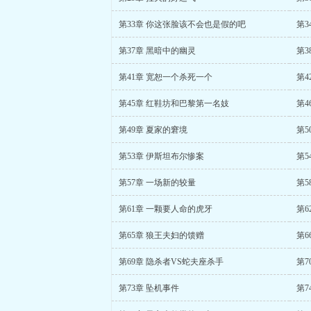
第33章 你这张脸该不会也是假的吧
第3
第37章 黑暗中的幽灵
第3
第41章 宽恕一个杀死一个
第4
第45章 红鞋坊和巴黎第一名妓
第4
第49章 夏家的窘境
第5
第53章 伊斯坦布尔惨案
第5
第57章 一场新的较量
第5
第61章 一颗要人命的虎牙
第6
第65章 狼王夫妇的馈赠
第6
第69章 隐杀者VS蛇夫座杀手
第7
第73章 坠机事件
第7