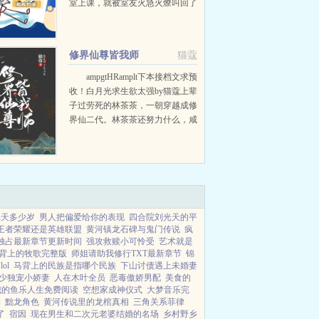
室上课，就被室友火急火燎叫回了
寝室，然后被告知，还有两个小时
丧尸就会在全球同时爆，整个校园
都会沦为炼狱。半信半疑的她不仅
修界仙尊皆我师
猫蔻
囤了物...
ampgtHRamplt下本接档文求预
收！白月光求生欲太强by猫蔻上辈
子过劳死的林茶茶，一朝穿越成修
界仙二代。林茶茶还努力什么，咸
鱼躺。就当林茶茶美滋滋的以为这
辈子可以做条咸鱼吃香喝辣时，却
猛地...
光天多少岁
男人把偏爱给你的表现
四合院刘光天的平
王者荣耀还是英雄联盟
黄河镇龙石碑与鬼门传说
疯
独占最新章节更新时间
强攻救赎小可怜受
艺术就是
背上的牧歌完整版
师姐请助我修行TXT最新章节
锦
ol
马背上的民族是指哪个民族
下山讨债遇上未婚妻
少独宠小娇妻
人在木叶全员
恶毒傲娇男配
美食的
我的鱼乐人生免费阅读
空想家成神仪式
大梦音乐完
读
黜龙角色
黄河传说里的龙棺真相
三角关系菲律
了
宿因
现在男生和二次元老婆结婚的名场
乡村野乡