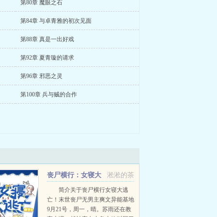
第80章 魔眼之石
第84章 与卓青雅的初次见面
第88章 真是一出好戏
第92章 夏青璇的请求
第96章 邪恶之灵
第100章 兵与贼的合作
丧尸横行：女寝大
淞淞的茶
逃亡！
简介关于丧尸横行女寝大逃
亡！末世丧尸无男主爽文异能基地
9月21号，周一，晴。苏雨还在教