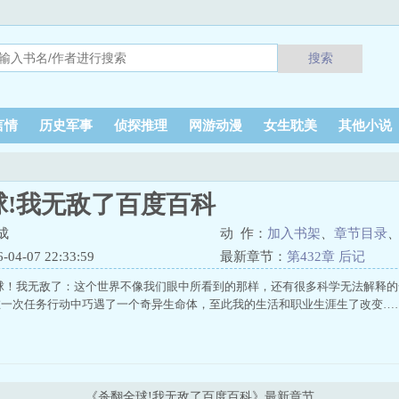
搜索
言情
历史军事
侦探推理
网游动漫
女生耽美
其他小说
球!我无敌了百度百科
成
动 作：
加入书架
、
章节目录
4-07 22:33:59
最新章节：
第432章 后记
球！我无敌了：这个世界不像我们眼中所看到的那样，还有很多科学无法解释
在一次任务行动中巧遇了一个奇异生命体，至此我的生活和职业生涯生了改变…
《杀翻全球!我无敌了百度百科》最新章节