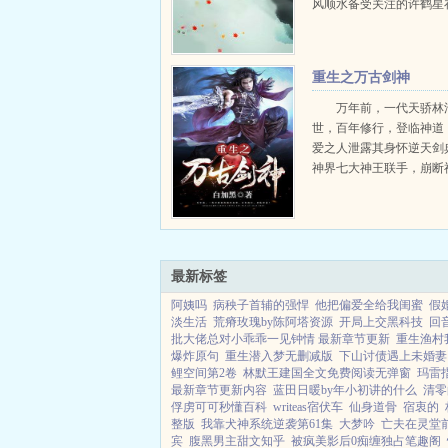
风顺水备受关注的许鹤星
学之后遇到了唯一的对手
是针锋对决的关系，没想
中突然变质了。于是…跟
重生之万古剑神
他给自己...
万年前，一代天骄林
世，百年修行，登临神道
爱之人泄露其身怀逆天剑
神界七大神王联手，崩断
代剑神喋血，传奇落幕。
青云城，一代剑神重生于
林浩身上。这一世。林浩
剑典，重续辉煌。以神剑..
最新标签
阿姨吗
病秧子首辅的强悍
他把偏爱全给我闺蜜
假
淡生活
荒瘠玫瑰by陈阿塔资源
开局上交黑科技
回
批大佬总对小乖乖一见钟情 最新章节更新
重生渔村
爆炸原句
重生潜入梦无删减版
下山讨债遇上未婚妻
鲤空间第2卷
林默王建国全文免费阅读无弹窗
玛雷
最新章节更新内容
蓝田日暖by年小初讲的什么
清零
俘虏可可秒懂百科
writeas宿伏车
仙身道骨
宿衷的
整版
我靠犬神系统逆袭第61集
大梦吟
亡夫在灵堂
宾
腹黑男主甜文知乎
被疯美影后0痴缠独占笔趣阁