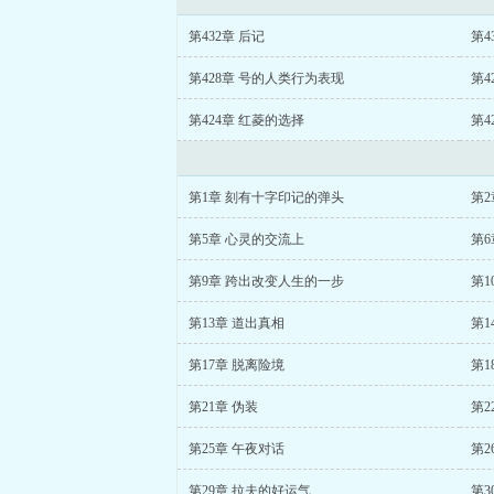
第432章 后记
第4
第428章 号的人类行为表现
第4
第424章 红菱的选择
第4
第1章 刻有十字印记的弹头
第2
第5章 心灵的交流上
第6
第9章 跨出改变人生的一步
第1
第13章 道出真相
第1
第17章 脱离险境
第1
第21章 伪装
第2
第25章 午夜对话
第2
第29章 拉夫的好运气
第3