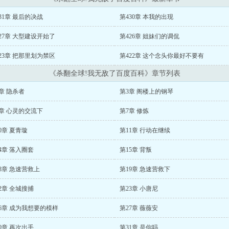
31章 最后的决战
第430章 本我的出现
27章 大型建设开始了
第426章 姐妹们的调侃
23章 把那里划为禁区
第422章 这个念头你最好不要有
《杀翻全球!我无敌了百度百科》章节列表
章 隐杀者
第3章 阁楼上的钢琴
章 心灵的交流下
第7章 修炼
0章 夏青璇
第11章 行动在继续
4章 落入圈套
第15章 背叛
8章 急速营救上
第19章 急速营救下
2章 全城搜捕
第23章 小唐尼
6章 成为我想要的模样
第27章 薇薇安
0章 再次出手
第31章 是你吗