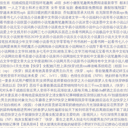
佳生肖
结婚戒指是玛雷指环笔趣阁
all宿
乡村小傻医笔趣阁免费阅读最新章节
都末
趣阁
一人之下道士和术士谁厉害
女帝 登基 短剧
桑榆慕影免费阅读
撕裂玫瑰翔霖7
穿越未来双性nph
蓝田日暖的图片最新款
乔知夏陆景承大结局
在无限世界伪装npc
你看书
七八小说
顶点小说
春夏中文
帝国小说
读者文学
一号小说
福利小说
哥哥小说
雅尔
看书
搜读小说
联盟小说
模特小说
笔趣阁
笔趣阁
顶点小说
冰雪小说
泼墨中文
全本小说
山
星星小说
元宝小说
词典小说
言情小说
夜色文学
易小说
雨雨小说
中山小说
倍福小说
宝鼎
说
爱上中文
残月轩小说网
三七小说网
风乐居
恋上你看书网
风云小说
极品中文
车臣小说
学
乐文小说
努努书坊
263中文
农田小说
农田小说
乐文小说
乐文小说
夏日小说
大文学
大
读笔
技术阅读
少年文学
19楼小说
香书文学
零零电子书
书画村
一起看书网
一起看书
七八
小说网
爱来阁
天书吧
魔爪小说网
阅体小说网
发发小说网
纳兰小说
陛下看书
五五小说都
五
籁小说网
骑士文学
BL鲤鱼乡
七毛中文
BL鲤鱼王
掌心文学
万相书城
元宝看书
大美中文
铅
C小说网
欣欣看书
圣墟小说
圣墟小说
泉州小说网
放松文学
放松中文
最新小说
笔趣阁小说
点文学
华盟文章
大众文学
搜读阁
OK小说网
月亮小说
新书小说网
传奇中文
并读小说
八
汉
咬你|1v1
天生尤物【快穿】
女配她只想上床(快穿)
优质rou棒攻略系统
暗恋［校园 1vv
（np）
（快穿）插足者
有效真香
穿成男主白月光（快穿，nph）
香欲
魅魔养成记
碎玉
情突然变得不对劲起来
炙爱（SC，1vV1，强取）
色情生存游戏（NPH）
艳妇怀春
与男
泥
一妻多夫试用户
樱照良宵|女师男徒
老师要稳住
快穿之大小姐的噩梦人生
每次快穿睁眼
三系统以后【快穿】
恶役千金屡败屡战
温柔禁锢
纯情勾引
去三千rou文做路人（快穿）
死对头奉子成婚后
靠近男人变得不幸
乱花渐欲迷人眼
每天晚上都被cha
醉酒之后
合欢功
临时夫妻
反差小青梅
他是疯批
快穿之渣女翻车纪事
蝴蝶效应
浪情
以婚为名
AV拍摄指南
欲男主的泄欲对象
沦为公车
麝香之梦|NP
快穿之卿卿我我
异常现象|婚后
远在天边
快穿之
袭计划
白桃松木（校园）
小姨夫的富贵娇花
薄荷奶糖
他的白月光
顶级暴徒
应召男菩萨
【
的舔狗
每晚都进男神们的春梦
认知性偏差
珍如天下
捡到邻居手机后
离婚后她不装了
就
性暗恋
快穿之合不拢腿
快穿之恶毒女配逆袭
女主爱吃肉
（影视同人）勾引深情男主
极宠
仙（NP）
炮灰女配被扑倒了「快穿」
重生之老男人别走
勾引闺蜜男友(NP)
末世玩物生
略
饲狼记事簿
【港风骨科】猎火
玻璃光
和老板的秘密
苏小野的YIN乱日记
撩动心弦|校