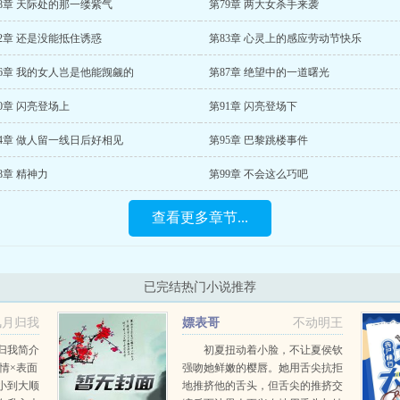
8章 天际处的那一缕紫气
第79章 两大女杀手来袭
2章 还是没能抵住诱惑
第83章 心灵上的感应劳动节快乐
6章 我的女人岂是他能觊觎的
第87章 绝望中的一道曙光
0章 闪亮登场上
第91章 闪亮登场下
4章 做人留一线日后好相见
第95章 巴黎跳楼事件
8章 精神力
第99章 不会这么巧吧
查看更多章节...
已完结热门小说推荐
风月归我
嫖表哥
不动明王
归我简介
初夏扭动着小脸，不让夏侯钦
深情×表面
强吻她鲜嫩的樱唇。她用舌尖抗拒
小到大顺
地推挤他的舌头，但舌尖的推挤交