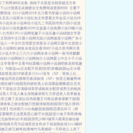
日了和男神HE全集
病秧子夫君是当朝首辅北方有
下山讨债遇见未婚妻全文免费阅读更新时间
古董下
免费阅读
023小说网
263中文
22看书
穿越小说
00小说网
文
瓜瓜小说
寒冰小说
红色文学
爱看文学
金瓜小说
3Q中
河小说
冰冰小说
神话小说
九二书苑
四书库
六四小说
顶
小说
42小说
笔趣阁
263中文
盗墓小说
免费小说
19楼小说
八七书库
UPU小说网
笔趣子小说
乐趣小说
硝烟文学
君
语文
琪琪中文
日通小说网
无线小说网
速度小说网
广东小
小说
八一中文
91言情
爱言情
青豆小说网
天翼中文
悠悠小
五小说网
BL鲤鱼乡
老花生看书
007小说
大美书网
大美
笔小说
大学士
三六六小说网
未来小说网
一夜书库
麒麟
你好小说网
纳兰小说网
纳兰小说网
爱上中文
小子小说
楼文学
青青中文
看书站
晨曦小说网
小说酒吧
牧龙师
笔趣
1］
与狐说
rou文女配不容易[快穿]
幸瘾|校园np
文火煨
成欢
喷泉|高NP
娇柔多汁|1vv1
盲冬（NP，替身上位，
神被迫同居后
靡靡宫春深
纵情（NP）
快穿之睡遍男神
都在被PA
校园里的娇软美人
吹花嚼蕊
蹙蛾眉|古言
失
天下谋妆|古言
满级绿茶穿成炮灰女配
穿成男主的炮灰
法害人不浅
入禽太深
艳嫁录
暗引力
穿进兽人世界被各
快穿之睡了反派以后
伪装魔王与祭品勇者
屋檐下|校园
J液收集之旅
女配她只想被渣
燥雨|校园
强行侵占|骨科/
快穿】吃掉那只小白兔
酸甜|校园暗恋
课后补习（师
是要睡男主
这爱真恶心
极守夫德|甜宠
小兔子乖乖|青梅
(兄妹骨科)
白羊|校园
漂亮少将O被军A灌满后
修仙修
存指南
月亮为证
城里侄女和乡下叔叔
除妖传|1vv1
碾碎
园
她又娇又媚
将就|青梅竹马
离婚前一天和老公上床了