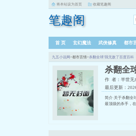
将本站设为首页
收藏笔趣阁
笔趣阁
首 页
玄幻魔法
武侠修真
都市
九五小说网
>都市言情>
杀翻全球!我无敌了百度百科
杀翻全
作 者：半世无
最后更新：2026-0
简介:关于杀翻全
最顶级的杀手，