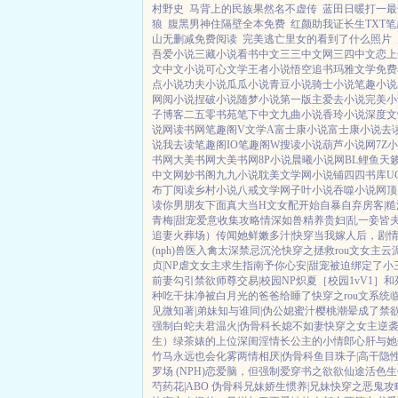
村野史
马背上的民族果然名不虚传
蓝田日暖打一最
狼
腹黑男神住隔壁全本免费
红颜助我证长生TXT笔
山无删减免费阅读
完美逃亡里女的看到了什么照片
吾爱小说
三藏小说
看书中文
三三中文网
三四中文
恋上
文
中文小说
可心文学
王者小说
悟空追书
玛雅文学
免费
点小说
功夫小说
瓜瓜小说
青豆小说
骑士小说
笔趣小说
网阅小说
捏破小说
随梦小说
第一版主
爱去小说
完美小
子博客
二五零书苑
笔下中文
九曲小说
香玲小说
深度文
说网
读书网
笔趣阁V
文学A
富士康小说
富士康小说
去
说
我去读
笔趣阁IO
笔趣阁W
搜读小说
葫芦小说网
7Z
书网
大美书网
大美书网
8P小说
晨曦小说网
BL鲤鱼
天
中文网
妙书阁
九九小说
耽美文学网
小说铺
四四书库
U
布丁阅读
乡村小说
八戒文学网
子叶小说
吞噬小说网
顶
读
你男朋友下面真大
当H文女配开始自暴自弃
房客|糙
青梅|甜宠
爱意收集攻略
情深如兽
精养贵妇|乱
一妾皆夫
追妻火葬场）
传闻她鲜嫩多汁|快穿
当我嫁人后，剧
(nph)
兽医
入禽太深
禁忌沉沦
快穿之拯救rou文女主
云
贞|NP
虐文女主求生指南
予你心安|甜宠
被迫绑定了小
前妻
勾引禁欲师尊
交易|校园NP
炽夏［校园1vV1］
和
种吃干抹净
被白月光的爸爸给睡了
快穿之rou文系统
见微知著|弟妹
知与谁同|伪公媳
蜜汁樱桃
潮晕
成了禁
强制
白蛇夫君
温火|伪骨科
长媳不如妻
快穿之女主逆
生）
绿茶婊的上位
深闺淫情
长公主的小情郎
心肝与她
竹马
永远也会化雾
两情相厌|伪骨科
鱼目珠子|高干
隐
罗场 (NPH)
恋爱脑，但强制爱
穿书之欲欲仙途
活色生
芍药花|ABO 伪骨科兄妹
娇生惯养|兄妹
快穿之恶鬼攻