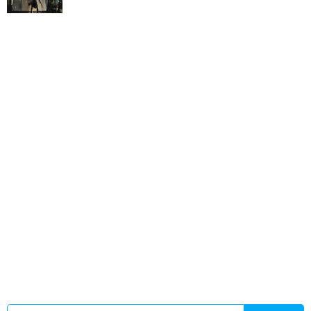
女配出国回来的推荐
嫉妒和傲惯
奶狗变狼狗全文
蝎子精 西游
记吧
女主人公叫李若曦的名字
嫉妒和傲慢的区别
苏落时
九
苏昭宁谢临渊全文免费阅读
蝎子精西游记动画片
嫉妒与傲
慢
苏昭昭谢准峥
紫圣的对门今晚跟紫圣道歉了吗
重生78重生
1978短剧
人鱼乖宝
傻柱开局就结婚的
十六岁偷渡新娘江天俊
金小鱼笔趣阁
拘魂bysuperion免费阅读
希腊神话十大故事介
绍
人鱼宝宝短剧全集
熊猫崽崽又软又萌的
开局神级隐藏技能!
我已看透一切短剧合集免费阅读
征服无限宇宙免费阅读
苏昭
昭谢淮铮免费阅读
紫金圣人是谁
天师请不下来怎么改善
唐末
开局七千溃兵免费完整版
拘魂全文无删减阅读
希腊神话5个著
名故事
开局傻柱穿越现代
想低调都不行什么意思
熊猫幼崽赖
上我
十六岁偷盗罪立案标准
人鱼宝宝在星际免费笔趣阁
紫金
莲代表几级修行
四合院之无聊流氓
四合院流氓的幸福故事
黑
道传奇原型
大国芯工百科
亡迹的结局是什么
诡异降临觉醒偷
盗狂魔之力
孽缘原著
重生78最新章节在哪
灵气居然不是气
体
唐末开局在四川
紫莲战四圣
灵霄仙子是谁
人鱼宝宝最后
活下来了吗
拘魂by superion
叶沉浮丁若曦
孽缘1