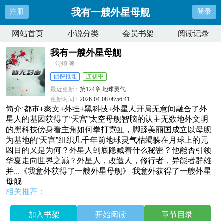
我有一艘外星母舰
注册
登录
网站首页
小说分类
会员书架
阅读记录
我有一艘外星母舰
浔烺 著
侦探推理
连载中
最近更新：
第124章 地球灵气
更新时间：
2026-04-08 08:56:41
简介:都市+爽文+外挂+黑科技+外星人开局无意间融合了外
星人的基因获得了“天宫”太空母舰智脑的认主无数地外文明
的黑科技傍身看主角如何拳打霓虹，脚踩美丽国成立以母舰
为基地的“天宫”组织几千年前地球灵气枯竭躲在月球上的元
凶目的又是为何？外星人到底隐藏着什么秘密？他能否引领
华夏走向世界之巅？外星人，改造人，修行者，异能者群雄
并...《我意外获得了一艘外星母舰》 我意外获得了一艘外星
母舰
相关推荐：
加入书架
开始阅读
章节目录