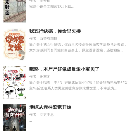
作者：翻云袖
完结小说全文阅读TXT下载...
我五行缺德，你命里欠揍
作者：白茶有猫饼
简介关于我五行缺德，你命里欠揍高等位面玄学法师飞升失败，
意外穿越到同名同姓的白芷身上。原主没爹没娘，还给她留...
哦豁，本尸尸好像成反派小宝贝了
作者：粥布闲
简介关于哦豁，本尸尸好像成反派小宝贝了简介软萌光系丧尸女
主Vs反派暗系人类男主傅暖意穿到末世文里，不幸成为...
港综从赤柱监狱开始
作者：叁更不息
...