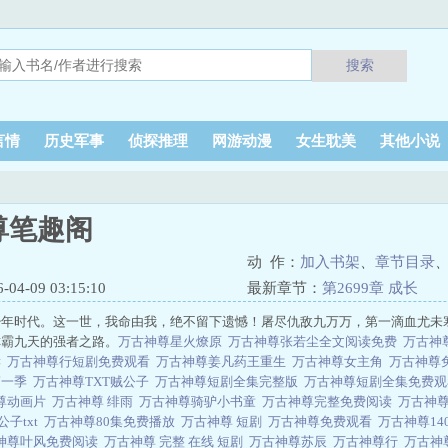
搜索
言情
历史军事
侦探推理
网游动漫
女生耽美
其他小说
尊笔趣阁
动 作：
加入书架
、
章节目录
4-09 03:15:10
最新章节：
第2699章 成长
少年时代。这一世，我命由我，绝不留下遗憾！屠尽仇敌九万万，第一滴血尤未
称霸九天的强者之路。
万古神尊星火燎原
万古神尊张若尘全文阅读免费
万古神
读
万古神尊行短剧免费观看
万古神尊姜凡药王重生
万古神尊女主角
万古神尊
第一季
万古神尊TXT贼公子
万古神尊短剧全集完整版
万古神尊短剧全集免费
尊动画片
万古神尊 绯雨
万古神尊骑驴小书童
万古神尊完整免费阅读
万古神
公子txt
万古神尊80集免费播放
万古神尊 短剧
万古神尊免费观看
万古神尊1
神尊叶风免费阅读
万古神尊 完整 在线 短剧
万古神尊苏辰
万古神尊行
万古神