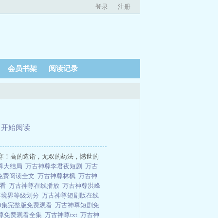
登录
注册
会员书架
阅读记录
、
开始阅读
寒！高的造诣，无双的药法，憾世的
尊大结局
万古神尊李君夜短剧
万古
免费阅读全文
万古神尊林枫
万古神
观看
万古神尊在线播放
万古神尊洪峰
尊境界等级划分
万古神尊短剧版在线
40集完整版免费观看
万古神尊短剧免
尊免费观看全集
万古神尊txt
万古神