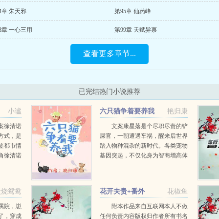
4章 朱天邪
第95章 仙药峰
8章 一心三用
第99章 天赋异禀
查看更多章节...
已完结热门小说推荐
小谧
六只猫争着要养我
艳归康
案徐清诺
文案康星落是个尽职尽责的铲
方式，是
屎官，一朝遭遇车祸，醒来后世界
签都市情
踏入物种混杂的新时代。各类宠物
角徐清诺
基因突起，不仅化身为智商增高体
报复第1
能增强的进化种，还能化为人形。
没有睡
康星落贴着没房没车没工作没存款
发...
沉睡两年社会脱...
炭烧鸳鸯
花开夫贵+番外
花椒鱼
属院，崽
附本作品来自互联网本人不做
了，穿成
任何负责内容版权归作者所有书名