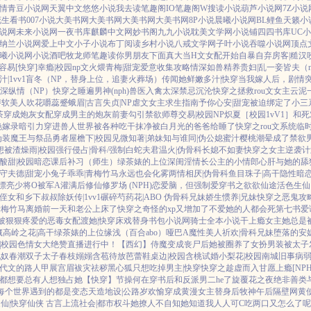
情
青豆小说网
天翼中文
悠悠小说
我去读
笔趣阁IO
笔趣阁W
搜读小说
葫芦小说网
7Z小说
花生看书
007小说
大美书网
大美书网
大美书网
大美书网
8P小说
晨曦小说网
BL鲤鱼
天籁小
说网
未来小说网
一夜书库
麒麟中文网
妙书阁
九九小说
耽美文学网
小说铺
四四书库
UC
纳兰小说网
爱上中文
小子小说
布丁阅读
乡村小说
八戒文学网
子叶小说
吞噬小说网
顶点
曦小说网
小说酒吧
牧龙师
笔趣读
你男朋友下面真大
当H文女配开始自暴自弃
房客|糙汉
容易[快穿]
幸瘾|校园np
文火煨青梅|甜宠
爱意收集攻略
情深如兽
精养贵妇|乱
一妾皆夫（n
|1vv1
盲冬（NP，替身上位，追妻火葬场）
传闻她鲜嫩多汁|快穿
当我嫁人后，剧情
深
纵情（NP）
快穿之睡遍男神(nph)
兽医
入禽太深
禁忌沉沦
快穿之拯救rou文女主
云泥
娇软美人
吹花嚼蕊
蹙蛾眉|古言
失贞|NP
虐文女主求生指南
予你心安|甜宠
被迫绑定了小三
茶穿成炮灰女配
穿成男主的炮灰前妻
勾引禁欲师尊
交易|校园NP
炽夏［校园1vV1］
和死
艳嫁录
暗引力
穿进兽人世界被各种吃干抹净
被白月光的爸爸给睡了
快穿之rou文系统
临
伪装魔王与祭品勇者
屋檐下|校园
见微知著|弟妹
知与谁同|伪公媳
蜜汁樱桃
潮晕
成了禁欲
想被渣
燥雨|校园
强行侵占|骨科/强制
白蛇夫君
温火|伪骨科
长媳不如妻
快穿之女主逆袭计
酸甜|校园暗恋
课后补习（师生）
绿茶婊的上位
深闺淫情
长公主的小情郎
心肝与她的舔
守夫德|甜宠
小兔子乖乖|青梅竹马
永远也会化雾
两情相厌|伪骨科
鱼目珠子|高干
隐性暗
漂亮少将O被军A灌满后
修仙修罗场 (NPH)
恋爱脑，但强制爱
穿书之欲欲仙途
活色生仙
侄女和乡下叔叔
除妖传|1vv1
碾碎芍药花|ABO 伪骨科兄妹
娇生惯养|兄妹
快穿之恶鬼攻
青梅竹马
离婚前一天和老公上床了
快穿之奇怪的xp又增加了
不爱她的人都会死
第七书
爱
被狠狠疼爱的恶毒女配
渡她|快穿
床戏替身
书包小说网
骑士全本小说
干上瘾
女主她总是被
藏
高岭之花|高干
绿茶婊的上位
缘浅（百合abo）哑巴A
魔性美人
祈欢|骨科兄妹
堕落的安妮
|校园
色情女大绝赞直播进行中！
【西幻】侍魔
变成丧尸后她被圈养了
女扮男装被太子
妃奴
春潮
双子太子
春枝嫋嫋
含苞待放
芭蕾鞋
桌边|校园
含桃
试婚
小梨花|校园
南城旧事
病
代文的路人甲
展宫眉
袚灾祛秽
黑心狐只想吃掉男主|快穿
快穿之趁虚而入
甘愿上瘾[NPH
都想要
总有人想独占她
【快穿】节操何在
穿书后和反派男二he了
旋覆花之夜
绝非善类
]每个世界遇到的都是变态
天造地设|公路
岁欢愉
穿成黄漫女主替身后
牧神午后
隔壁网黄
仙|快穿仙侠 古言
上流社会|都市权斗
她撩人不自知
她知道我人人可C
吃两口又怎么了呢