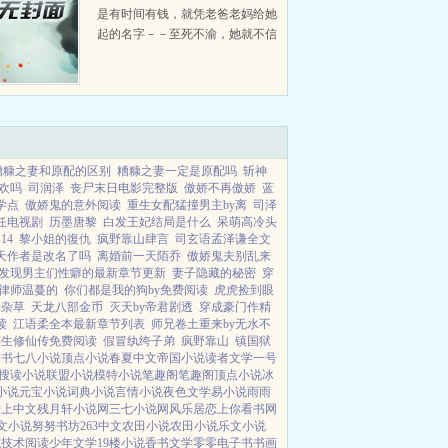
是有时间有钱，就凭老爸老妈给她
起的名字－－至死不渝，她就不信
她射不下那只笨鸟沈先非。桑渝，
一样的富家女，什么都没有，就是
有时间有钱。沈先非，一直背负着
全家都是犯的阴...
糟糠之妻和原配的区别
糟糠之妻一定是原配吗
斩神
欢吗
司润泽
丧尸末日电影完整版
傲娇不再傲娇
蓝
学点
傲娇鬼的意外阅读
重生女配猛撞男主by离
司泽
任电视剧
历墨唐黎
白发王妃结局是什么
呆萌高冷头
14
黎小姐的復仇
疯野靠山肆言
司玄语孟泽谦全文
天作者是改名了吗
离婚前一天陌乔
傲娇鬼夫别乱来
发现男主们性癖的最新章节更新
妻子隐藏的秘密
穿
律师温蔓的
你们都是我的狗by免费阅读
虎虎捡到眼
株杂草
天龙八部金币
灭天by帝君剧透
穿成豪门作精
读
江语柔全本最新章节列表
师兄卷土重来by无水不
书生修仙传免费阅读
假冒纨绔子弟
疯野靠山
镇国狱
看书
七八小说
顶点小说
春夏中文
帝国小说
读者文学
一号
搜读小说
联盟小说
模特小说
笔趣阁
笔趣阁
顶点小说
冰
小说
元宝小说
词典小说
言情小说
夜色文学
易小说
雨雨
爱上中文
残月轩小说网
三七小说网
风乐居
恋上你看书网
文小说
努努书坊
263中文
农田小说
农田小说
乐文小说
笔
技术阅读
少年文学
19楼小说
香书文学
零零电子书
书画