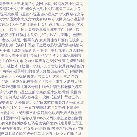
网
爱来阁
天书吧
魔爪小说网
阅体小说网
发发小说网
纳
说网
骑士文学
BL鲤鱼乡
七毛中文
BL鲤鱼王
掌心文学
小说网
欣欣看书
圣墟小说
圣墟小说
泉州小说网
放松文学
文学
华盟文章
大众文学
搜读阁
OK小说网
月亮小说
新书
咬你|1v1
天生尤物【快穿】
女配她只想上床(快穿)
优质
p）
（快穿）插足者
有效真香
穿成男主白月光（快
突然变得不对劲起来
炙爱（SC，1vV1，强取）
色情生
一妻多夫试用户
樱照良宵|女师男徒
老师要稳住
快穿之
系统以后【快穿】
恶役千金屡败屡战
温柔禁锢
纯情勾
对头奉子成婚后
靠近男人变得不幸
乱花渐欲迷人眼
每
时夫妻
反差小青梅
他是疯批
快穿之渣女翻车纪事
蝴蝶
男主的泄欲对象
沦为公车
麝香之梦|NP
快穿之卿卿我我
划
白桃松木（校园）
小姨夫的富贵娇花
薄荷奶糖
他的
狗
每晚都进男神们的春梦
认知性偏差
珍如天下
捡到邻
恋
快穿之合不拢腿
快穿之恶毒女配逆袭
女主爱吃肉
（NP）
炮灰女配被扑倒了「快穿」
重生之老男人别
略
饲狼记事簿
【港风骨科】猎火
玻璃光
和老板的秘密
读小说网
御书屋
公主的小娇奴
暖床
炽焰|骨科 校园
魔
C|仙侠
贰拾|强取豪夺
梨汁软糖
【五梦】背这五条，
塔|西幻 人外
快穿之女配回来吃肉啦
参加直播做AI综
发现后
我的脸上一直在笑嘻嘻|权贵X主妇
【催眠总
弱女配被迫上岗
甜源
各种病娇黑化
欺姐|继姐弟
撩愈
清
]
【星际abo】洛希极限
19k小说网
快穿之拯救痴情男
与你刚刚好
拼多多社恐逆袭
快穿之娇花难养
最佳野王
使用指南
快穿之神女瑶姬
[综影视]男神总想C哭她
把发
|校园
那些娇弱的婊子们
黑莲花的上位
今天你睡了吗