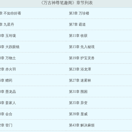
《万古神尊笔趣阁》章节列表
章 不如你好看
第3章 万珍楼
章 九星丹
第7章 霸道
0章 玉玲珑
第11章 收获
4章 大跌眼镜
第15章 先入秘境
8章 万物土
第19章 护宝灵兽
2章 赤火羽
第23章 浴龙潭
6章 赠药
第27章 迷雾林
0章 墨龙晶
第31章 围困
4章 姜家人
第35章 异变
8章 会合
第39章 显威
2章 登门
第43章 解决麻烦