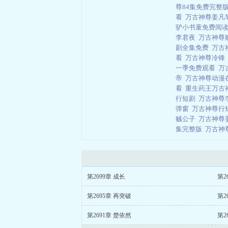
尊84集免费完整
看
万古神尊姜凡
驴小书童免费阅
李君夜
万古神尊
剧全集免费
万古
看
万古神尊冷锋
一季免费观看
万
帝
万古神尊动漫
看
重生药王万古
行短剧
万古神尊
弹窗
万古神尊行
贼公子
万古神尊
集完整版
万古神
第2699章 成长
第2
第2695章 再突破
第2
第2691章 楚依然
第2