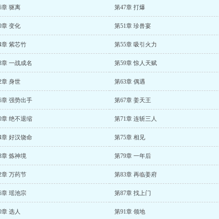
6章 驱离
第47章 打爆
0章 变化
第51章 珍兽宴
4章 紫芯竹
第55章 吸引火力
8章 一战成名
第59章 惊人天赋
2章 身世
第63章 偶遇
6章 强势出手
第67章 姜天王
0章 绝不退缩
第71章 连斩三人
4章 好汉饶命
第75章 相见
8章 炼神境
第79章 一年后
2章 万药节
第83章 再临姜府
6章 瑶池宗
第87章 找上门
0章 选人
第91章 领地