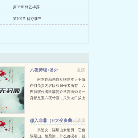
第96章 锋芒毕露
第100章 稳夺前三
六夜侍寝+番外
匪满
附本作品来自互联网本人不做
任何负责内容版权归作者所有 六
夜侍寝作者匪满简介常言道烛龙一
身都是宝六夜侍寝，只为龙口拔上
一根毛！本文非小白文图轻松自在
不动脑筋的慎入敢挑战逻辑思维分
析能力的乱入提要本文BG向伪...
想入非非（H大变奏曲
花清晨
第一部）+番外
男追女，隔层山女追男，它也
隔层山。她桑渝，什么都没有，就