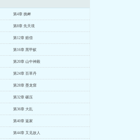
第4章 挑衅
第8章 先天境
第12章 赔偿
第16章 黑甲蚁
第20章 山中神殿
第24章 百草丹
第28章 墨龙窟
第32章 碾压
第36章 大乱
第40章 返家
第44章 又见故人