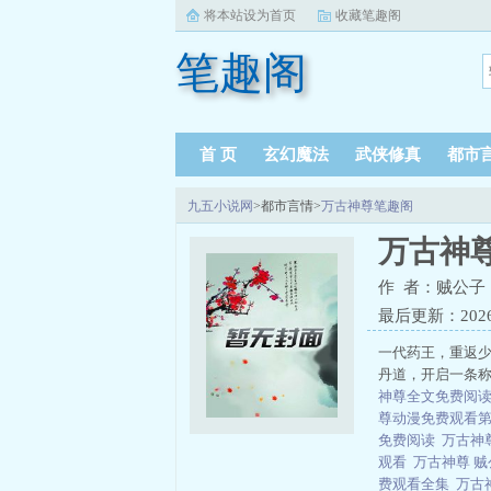
将本站设为首页
收藏笔趣阁
笔趣阁
首 页
玄幻魔法
武侠修真
都市
九五小说网
>都市言情>
万古神尊笔趣阁
万古神
作 者：贼公子
最后更新：2026-0
一代药王，重返
丹道，开启一条
神尊全文免费阅
尊动漫免费观看
免费阅读
万古神
观看
万古神尊 贼
费观看全集
万古