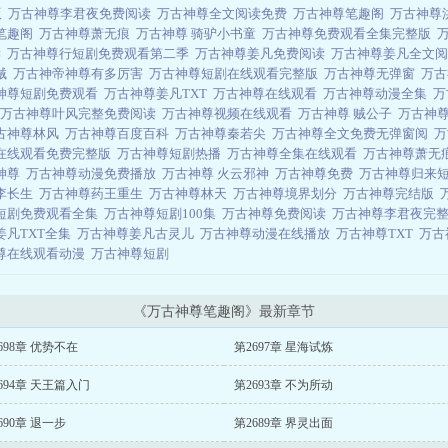
版
万古神尊李君夜免费阅读
万古神尊全文阅读免费
万古神尊笔趣阁
万古神尊
笔趣阁
万古神尊萧无痕
万古神尊 骑驴小书童
万古神尊免费观看全集完整版
读
万古神尊行短剧免费观看第二季
万古神尊姜凡免费阅读
万古神尊姜凡全文
贼
万古神帝神尊有多厉害
万古神尊短剧在线观看完整版
万古神尊无弹窗
万古
神尊短剧免费观看
万古神尊姜凡TXT
万古神尊在线观看
万古神尊动漫全集
万
万古神尊叶风完整免费阅读
万古神尊视频在线观看
万古神尊 贼公子
万古神
古神尊林风
万古神尊百度百科
万古神尊秦若尖
万古神尊全文免费无弹窗阅
万
在线观看免费完整版
万古神尊短剧热播
万古神尊全集在线观看
万古神尊萧无
神尊
万古神尊动漫免费播放
万古神尊 火云邪神
万古神尊免费
万古神尊归来
李长生
万古神尊药王重生
万古神尊林天
万古神尊境界划分
万古神尊完结版
短剧免费观看全集
万古神尊短剧100集
万古神尊免费阅读
万古神尊李君夜完
姜凡TXT全集
万古神尊姜凡古灵儿
万古神尊动漫在线播放
万古神尊TXT
万古
尊在线观看动漫
万古神尊短剧
《万古神尊笔趣阁》最新章节
698章 优势不在
第2697章 星海试炼
694章 天王篇入门
第2693章 不为所动
690章 退一步
第2689章 界灵出面