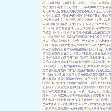
村
一起看书网
一起看书
七八小说
八一中文
91言情
爱言
兰小说
陛下看书
五五小说都
五五小说网
BL鲤鱼乡
老
万相书城
元宝看书
大美中文
铅笔小说
大学士
三六六小
放松中文
最新小说
笔趣阁小说
你好小说网
纳兰小说网
小说网
传奇中文
并读小说
八楼文学
青青中文
看书站
晨
rou棒攻略系统
暗恋［校园 1vv1］
与狐说
rou文女配不
穿，nph）
香欲
魅魔养成记
碎玉成欢
喷泉|高NP
娇柔多汁
存游戏（NPH）
艳妇怀春
与男神被迫同居后
靡靡宫春
大小姐的噩梦人生
每次快穿睁眼都在被PA
校园里的
引
去三千rou文做路人（快穿）
天下谋妆|古言
满级绿
天晚上都被cha
醉酒之后
合欢功法害人不浅
入禽太深
效应
浪情
以婚为名
AV拍摄指南
快穿之睡了反派以后
异常现象|婚后
远在天边
快穿之J液收集之旅
女配她只
白月光
顶级暴徒
应召男菩萨
【快穿】吃掉那只小白兔
居手机后
离婚后她不装了
就是要睡男主
这爱真恶心
极
（影视同人）勾引深情男主
极宠(兄妹骨科)
白羊|校园
走
勾引闺蜜男友(NP)
末世玩物生存指南
月亮为证
城里
苏小野的YIN乱日记
撩动心弦|校园
她又娇又媚
将就|
君与魔后的婚后生活
情难自禁|小姨子×姐夫
（快穿）
悟透
和老公的爸爸拍激情戏
偏爱|高干 甜宠
兽人的宝
艺后我火了
拜金女穿进强取豪夺文后躺平了
虚有其表
攻】lsp老蛇皮的春天
百无一用的小师妹
心情小雨
贵
釉
重生之肉香四溢
欲骨天香
诱她沦陷
友情变质
重生年
配
不啻微芒
隔壁禽兽的他
被丈夫跟情敌一起囚禁
甜心
恶毒女配不干了
我的男主怎么有六个
炽阳之痕
[快穿
小的弟弟画进黄漫掉马后
半甜欲水|兄妹
冲喜侍妾
不羡