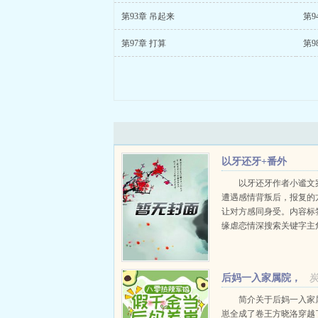
第93章 吊起来
第9
第97章 打算
第9
以牙还牙+番外
以牙还牙作者小谧文
遭遇感情背叛后，报复的
让对方感同身受。内容标
缘虐恋情深搜索关键字主
┃配角几个┃其它出轨，
章凌晨三点半，徐清诺还
着。躺在身边的麦遥侧对着他
后妈一入家属院，
崽崽全成了卷王
简介关于后妈一入家
崽全成了卷王方晓洛穿越