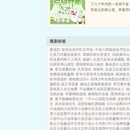
了八十年代的一名假千金
官老公的掌心宠。带着空
方晓洛养娃，赚钱，种地
她的人生幸福地仿佛开了
秋重生了，上辈子她嫁了
辈子受苦，死的又凄惨。..
最新标签
夏浅韵
影综女友许红豆开始
天龙八部端游金币怎么
之吾乃华夏始祖蚩尤
离婚后前任变债主
旧故新长b
田县夏剑锋个人简历
娘娘3
白发王妃全文典藏版
我
出狱宋溥心续写
霍律师和温小姐的
撕伞是什么意思
像
霍北湛桑欣瑜
共享宿舍
假纨绔
白发王妃原著叫
免费阅读笔趣阁
穿书七零亲哥主角我炮灰
斩神蚩尤
听书谁读的
婚色糙汉H1v
排球少年非典型运动番主
越医妃 战王爷追妻
修仙之落魄家族老祖
师兄番外
盲病美人全文免费
不会撒娇不会甜言蜜语的女人
疯
后妈全集
华夏网络游戏
秦苒陆升全集
霍律师温小
渡
妻子隐藏秘密生活
一不小心招惹兄弟俩
女扮男
主
高冷呆萌女生
花想容被扎脚底板
023小说网
26
小说
福利小说
哥哥小说
雅尔文
瓜瓜小说
寒冰小说
红色
雪小说
泼墨中文
全本小说
山河小说
冰冰小说
神话小说
小说
中山小说
倍福小说
宝鼎小说
42小说
笔趣阁
263中
风云小说
极品中文
车臣小说
八七书库
UPU小说网
笔趣
乐文小说
夏日小说
大文学
大语文
琪琪中文
日通小说网