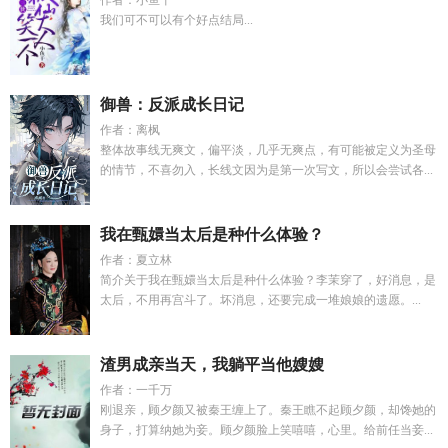
作者：小鱼干
我们可不可以有个好点结局...
御兽：反派成长日记
作者：离枫
整体故事线无爽文，偏平淡，几乎无爽点，有可能被定义为圣母
的情节，不喜勿入，长线文因为是第一次写文，所以会尝试各...
我在甄嬛当太后是种什么体验？
作者：夏立林
简介关于我在甄嬛当太后是种什么体验？李茉穿了，好消息，是
太后，不用再宫斗了。坏消息，还要完成一堆娘娘的遗愿。...
渣男成亲当天，我躺平当他嫂嫂
作者：一千万
刚退亲，顾夕颜又被秦王缠上了。秦王瞧不起顾夕颜，却馋她的
身子，打算纳她为妾。顾夕颜脸上笑嘻嘻，心里。给前任当妾...