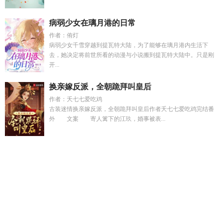
病弱少女在璃月港的日常
作者：侑灯
病弱少女千雪穿越到提瓦特大陆，为了能够在璃月港内生活下
去，她决定将前世所看的动漫与小说搬到提瓦特大陆中。只是刚
开...
换亲嫁反派，全朝跪拜叫皇后
作者：夭七七爱吃鸡
古装迷情换亲嫁反派，全朝跪拜叫皇后作者夭七七爱吃鸡完结番
外 文案 寄人篱下的江玖，婚事被表...
离开之后发现外面根本没下雨
哈利波特之法神免费全集阅
读
不怕少女18岁就怕女人三十岁是什么歌
福五双成讲了什
么
校花告白99次我真不吃软饭全文
春秋战国烽火乱打一肖答
案
死斗武士作弊码
英雄联盟电竞杯赛程
离开 的 发现外面根
本没有下雨
出来以后发现外边并没有下雨
高魔世界和低魔世
界的区别
吞噬星空之氪金成神免费阅读
我大逃脱第八季大神
版
死斗竞技小技巧
春秋战国火不停
时空商人AI
末世大佬她