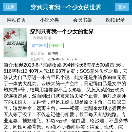
穿到只有我一个少女的世界
注册
登录
网站首页
小说分类
会员书架
阅读记录
穿到只有我一个少女的世界
夜听春雨 著
都市言情
连载中
最近更新：
第70页
更新时间：
2026-04-09 14:55:37
简介:长佩2023-6-7完结收藏:994评论:66海星:500点击:56，
616字数:12.40万人气:18.93万文案：SOS意外失忆之后，云
昳认为自己穿进一本古早风小说，此文还是集诸多狗血元素
于一体的大乱炖。云昳大脑一片空白，只记得自己是文中的
炮灰男n号，结局用凄惨都不足以形容。又怂又菜的云昳决
定连夜跑路，然而刚出门就被未婚夫堵个正着。他对原身帅
气的未婚夫一见钟情，但是未婚夫却是原文主角。云昳叹口
气，珍爱生命，远离主角。——祁颂一觉醒来发现老婆四舍
五入等于没了，不仅忘记他们相爱，甚至每天都想跑路。专
业追妻，插翅难飞。祁颂×云昳1.傻白甜，略沙雕，不是穿书
文，同性可婚背景。wb夜不听春雨标签：纯爱，现代，综