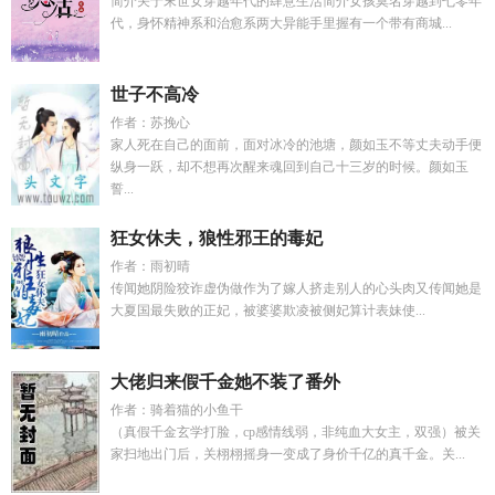
简介关于末世女穿越年代的肆意生活简介女孩莫名穿越到七零年
代，身怀精神系和治愈系两大异能手里握有一个带有商城...
世子不高冷
作者：苏挽心
家人死在自己的面前，面对冰冷的池塘，颜如玉不等丈夫动手便
纵身一跃，却不想再次醒来魂回到自己十三岁的时候。颜如玉
誓...
狂女休夫，狼性邪王的毒妃
作者：雨初晴
传闻她阴险狡诈虚伪做作为了嫁人挤走别人的心头肉又传闻她是
大夏国最失败的正妃，被婆婆欺凌被侧妃算计表妹使...
大佬归来假千金她不装了番外
作者：骑着猫的小鱼干
（真假千金玄学打脸，cp感情线弱，非纯血大女主，双强）被关
家扫地出门后，关栩栩摇身一变成了身价千亿的真千金。关...