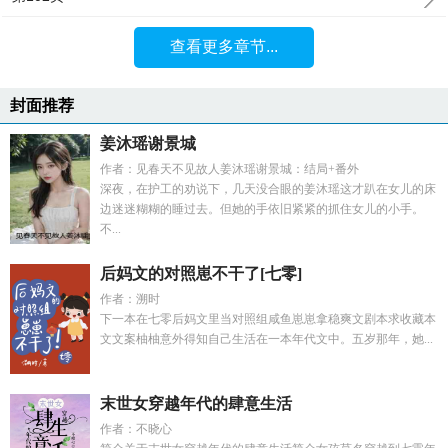
查看更多章节...
封面推荐
姜沐瑶谢景城
作者：见春天不见故人姜沐瑶谢景城：结局+番外
深夜，在护工的劝说下，几天没合眼的姜沐瑶这才趴在女儿的床
边迷迷糊糊的睡过去。但她的手依旧紧紧的抓住女儿的小手。
不...
后妈文的对照崽不干了[七零]
作者：溯时
下一本在七零后妈文里当对照组咸鱼崽崽拿稳爽文剧本求收藏本
文文案柚柚意外得知自己生活在一本年代文中。五岁那年，她...
末世女穿越年代的肆意生活
作者：不晓心