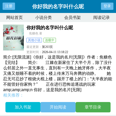
你好我的名字叫什么呢
注册
登录
网站首页
小说分类
会员书架
阅读记录
你好我的名字叫什么呢
焦糖色 著
其他小说
连载中
最近更新：
第203页
更新时间：
2026-04-11 13:18:22
简介:[无限流派]《你好，这是我的名片[无限]》作者：焦糖色
【完结】 简介: 江棘在新家住了大半个月，除了没什
么邻居之外一直无事生，直到有一天晚上她牙疼作，大半夜
又痛又烦睡不着的时候，楼上传来万马奔腾的动静。 她
忍无可忍抄了根烧火棍上楼，踢开了楼上的门：“大半夜的能
不能管好你家狗？” 正在进行恐怖追逐战的玩家
amp;amp;amp;n 你好，这是我的名片[无限]
相关推荐：
加入书架
开始阅读
章节目录