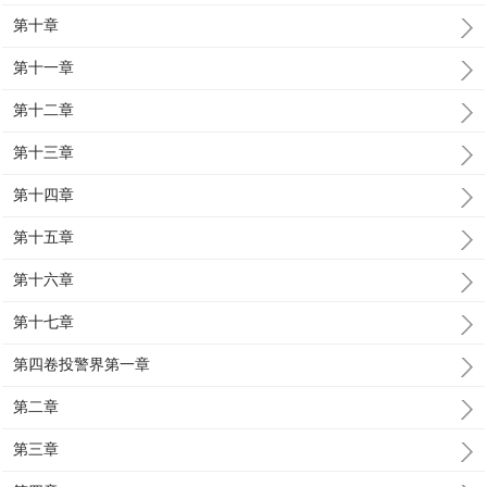
第十章
第十一章
第十二章
第十三章
第十四章
第十五章
第十六章
第十七章
第四卷投警界第一章
第二章
第三章