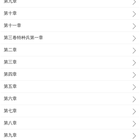
第九章
第十章
第十一章
第三卷特种兵第一章
第二章
第三章
第四章
第五章
第六章
第七章
第八章
第九章