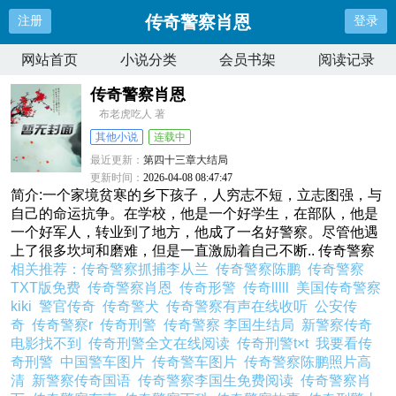
传奇警察肖恩
注册
登录
网站首页
小说分类
会员书架
阅读记录
传奇警察肖恩
布老虎吃人 著
其他小说
连载中
最近更新：
第四十三章大结局
更新时间：
2026-04-08 08:47:47
简介:一个家境贫寒的乡下孩子，人穷志不短，立志图强，与
自己的命运抗争。在学校，他是一个好学生，在部队，他是
一个好军人，转业到了地方，他成了一名好警察。尽管他遇
上了很多坎坷和磨难，但是一直激励着自己不断.. 传奇警察
相关推荐：
传奇警察抓捕李从兰
传奇警察陈鹏
传奇警察
TXT版免费
传奇警察肖恩
传奇形警
传奇lllll
美国传奇警察
kiki
警官传奇
传奇警犬
传奇警察有声在线收听
公安传
奇
传奇警察r
传奇刑警
传奇警察 李国生结局
新警察传奇
电影找不到
传奇刑警全文在线阅读
传奇刑警t×t
我要看传
奇刑警
中国警车图片
传奇警车图片
传奇警察陈鹏照片高
清
新警察传奇国语
传奇警察李国生免费阅读
传奇警察肖