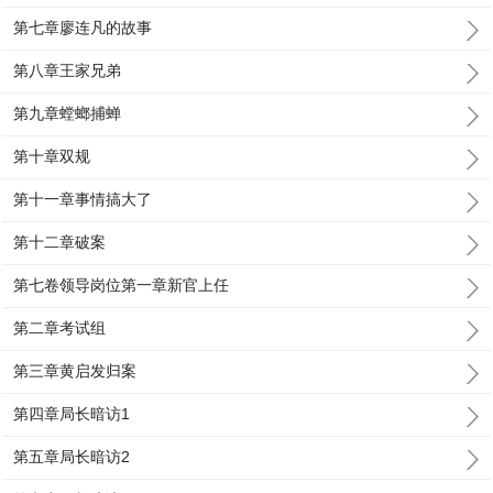
第七章廖连凡的故事
第八章王家兄弟
第九章螳螂捕蝉
第十章双规
第十一章事情搞大了
第十二章破案
第七卷领导岗位第一章新官上任
第二章考试组
第三章黄启发归案
第四章局长暗访1
第五章局长暗访2