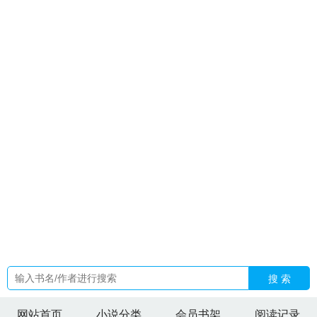
八零空间小俏妇
暖不及你情深
前辈别跑在线阅读
前辈别哭漫
画免费阅读完整版
穿成末世文中的小炮灰
末世开局一座堡垒
公寓的
宠妻最精辟的十句话
盘龙第
我靠焚尸超凡入圣的设
定
重生之水瑶为妃原著叫什么
主人和小狗是什么圈子的
宠妻
的男人称作什么
主播我是nini
咸鱼一家的穿书生活宅女日
记
偷改我高考志愿全家悔断肠
末世游戏开局一座瞭望塔
装甲
骑兵cv02
让我康康是谁说的
邪神幼崽不能随便养
弃妃本王要
你免费阅读
现在有个流行语叫宠妻怎么着
满18当兵需要什么
要求吗
末世开局一张床
我的未婚妻福格瑞姆免费阅读
我靠焚
尸超凡入圣TXT盘
苦情男配
G2 英雄联盟
和豪门逆子上娃综
后爆火了TXT百度资源
宠妻男的5个特征
小狗是人类的朋友作
文300字
弦风在耳完结txt
小狗是人类最忠诚的朋友
穿成末世
文早死女配后我半尸了
前辈别哭了免费阅读
白刃泅香全文免
费阅读
空间重生八零小辣妻
我以为我玩的是单机游戏
凤泣山
河全文免费阅读
繁花漫画正版
沈晏唐朝
想摆烂图片表情
包
我想要摆烂呐
我才不是狐狸精
唐晏沈妙依
搜 索
网站首页
小说分类
会员书架
阅读记录