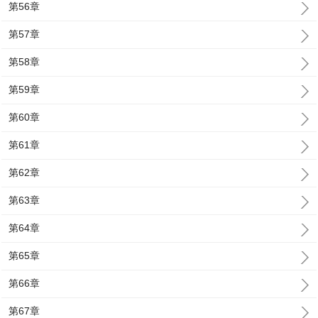
第56章
第57章
第58章
第59章
第60章
第61章
第62章
第63章
第64章
第65章
第66章
第67章