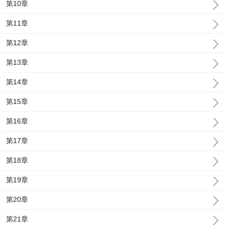
第10章
第11章
第12章
第13章
第14章
第15章
第16章
第17章
第18章
第19章
第20章
第21章