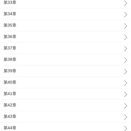
第33章
第34章
第35章
第36章
第37章
第38章
第39章
第40章
第41章
第42章
第43章
第44章