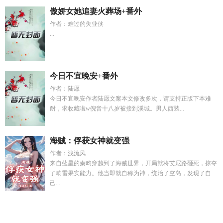
傲娇女她追妻火葬场+番外
作者：难过的失业侠
...
今日不宜晚安+番外
作者：陆愿
今日不宜晚安作者陆愿文案本文修改多次，请支持正版下本难
耐，求收藏啦w倪音十八岁被接到溪城。男人西装...
海贼：俘获女神就变强
作者：浅流风
来自蓝星的秦昀穿越到了海贼世界，开局就将艾尼路砸死，掠夺
了响雷果实能力。他当即就自称为神，统治了空岛，发现了自
己...
情花孽在线阅
综影视之炮灰在剧情裂缝里捞人柠檬和荔枝
再
亲就炸了
神印阿宝图片
穿成农家夫郎的乖软书生
龙刺罗宾老