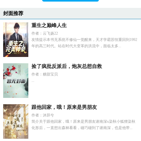
封面推荐
重生之巅峰人生
作者：云飞扬22
友情提示本书无系统不修仙一觉醒来，天才学霸苏恒重回到1992
年的高三时代。站在时代大变革的洪流中，面临太多...
捡了疯批反派后，炮灰总想自救
作者：糖甜宝贝
...
跟他回家，哦！原来是男朋友
作者：沐辞兮
简介关于跟他回家，哦！原来是男朋友谢南深x染秋小狐狸染秋
化形后，一直想出森林看看，碰巧碰到了谢南深，也是他带...