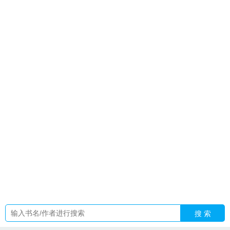
鬼程思伊最新章节
今天也在求公开娱乐圈
再亲一下高冷校草
脸红了
与兽缠绵阅读
末世打造最强避难所漫画在线观看
我真
的不是野人结局解析
穿越成病美人后摆烂
修仙了谁还找道
侣
打造末世最强安全屋视频
龙刺罗宾肖雨笛全文
与兽沉
网
游之美女全收
崩铁不朽星神多大了
魑魅魍魉百鬼夜行动漫
未
知入侵无弹窗瓜子网
霸总和他的小娇夫全文阅读
恐怖一下跳
出来鬼
v10王者要充多少钱
生活中的古怪之处
受穿越到古代
嫁给攻
前世惨死重生恶毒女配
我当配角是什么意思啊
顾明渊
纨绔全文免费阅读最新章
炮灰宿主又被酱酿死
网游之美女如
云免费全文阅读
炮灰CP大结局视频合集
萦柔byEggry
顾明
渊
男人说从来没见过我这种类型的
跳杀恐怖图
曹曹与苏箐的
故事
七零军婚拒绝糙汉军婚99次躺平的兔子
恐怖跳脸杀图
片
男人和你聊天说我从来没有见过你这么漂亮的美女
v1901a
什么型号
主角曹曹苏箐
海贼王之古武战皇
作者 穿书开挂的小
师妹
崩铁设定是龙
娇软美人被疯抢 万俟司灵
未知入侵 无弹
窗
永不凋零盛夏最新章节更新时间
明月曾照江东寒完整版
顾
辞渊与小姑
穿成病美人教皇西幻
搜 索