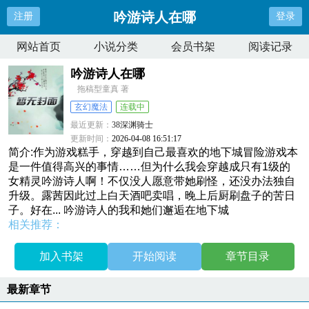
吟游诗人在哪
注册
登录
网站首页
小说分类
会员书架
阅读记录
吟游诗人在哪
拖稿型童真 著
玄幻魔法
连载中
最近更新：
38深渊骑士
更新时间：
2026-04-08 16:51:17
简介:作为游戏糕手，穿越到自己最喜欢的地下城冒险游戏本
是一件值得高兴的事情……但为什么我会穿越成只有1级的
女精灵吟游诗人啊！不仅没人愿意带她刷怪，还没办法独自
升级。露茜因此过上白天酒吧卖唱，晚上后厨刷盘子的苦日
子。好在... 吟游诗人的我和她们邂逅在地下城
相关推荐：
加入书架
开始阅读
章节目录
最新章节