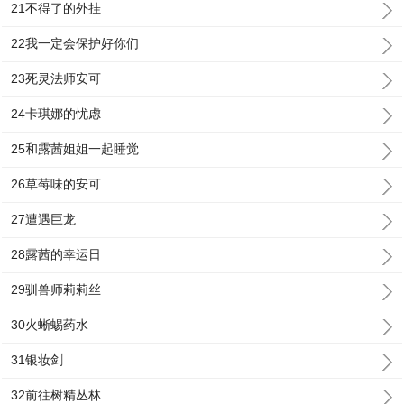
21不得了的外挂
22我一定会保护好你们
23死灵法师安可
24卡琪娜的忧虑
25和露茜姐姐一起睡觉
26草莓味的安可
27遭遇巨龙
28露茜的幸运日
29驯兽师莉莉丝
30火蜥蜴药水
31银妆剑
32前往树精丛林