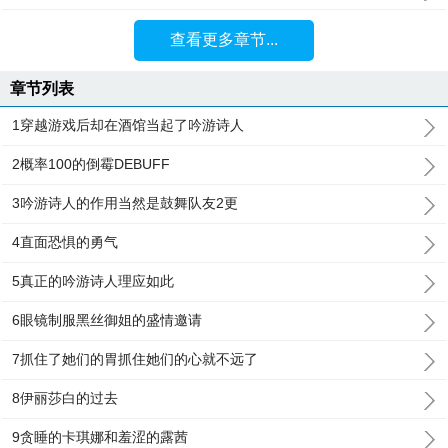
查看更多章节...
章节列表
1穿越游戏后却在酒馆当起了吟游诗人
2概率100的倒霉DEBUFF
3吟游诗人的作用当然是鼓舞队友2更
4直面恐惧的勇气
5真正的吟游诗人理应如此
6眼镜制服黑丝御姐的盛情邀请
7抓住了她们的胃抓住她们的心就不远了
8伊丽莎白的过去
9贪睡的卡琪娜和羞涩的露茜