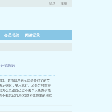
登录
注册
会员书架
阅读记录
、
开始阅读
窗口。赵雨姐弟表示这是要财了的节
表示钱嘛，够用就行。还是异时空好
熙怎么老跟自己过不去？人鱼杰伊能
请不要忘记向您QQ群和微博里的朋友