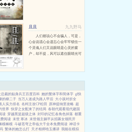
且且
九九野马
人们都说心不会骗人，可是，
心会说谎心会遗忘心会牢牢锁住一
个灵魂人们又说眼睛是心灵的窗
户，却不提，风可以遮住眼睛光可
以遮住眼睛偏执也可以遮住眼睛经
历坎坷的女主Vs逐渐成长的男主
（1V1）（双洁）（女大男小）顾
且从牢...
女总裁的贴身兵王百度百科
她的繁体字和简体字
gl快
棣的棣二子
当万人迷成为路人甲后
大小孩对折全
善人实力排名
名柯主攻CP松田
原神提纳里攻略
超
的世界
快穿之女配来了的结局
各朝代观看现代建国
阅读
穿越黑篮超级之体
封印的记忆各角色掉落
都重
免费阅读
末世 寒冰
末世领主躺平从招募女领民开
椓模椓模
斗破苍穹之帝临大千全本免费阅读
神话卡
吗
繁体的她怎么打
天才相师唅玉播讲
我能在模拟