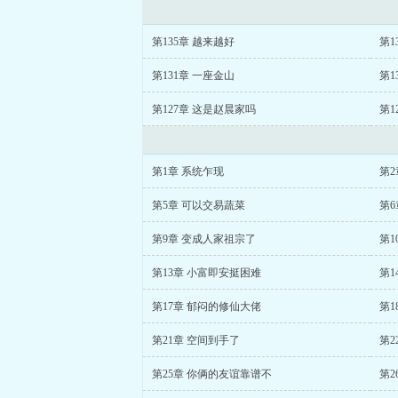
第135章 越来越好
第1
第131章 一座金山
第1
第127章 这是赵晨家吗
第1
第1章 系统乍现
第2
第5章 可以交易蔬菜
第
第9章 变成人家祖宗了
第1
第13章 小富即安挺困难
第1
第17章 郁闷的修仙大佬
第1
第21章 空间到手了
第2
第25章 你俩的友谊靠谱不
第2