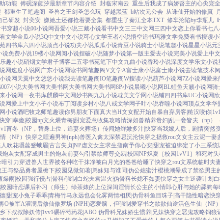
助功能
傅砚深颜汐最新章节内容介绍
封临宋南云
重生后我成了病娇督主的心尖宠
读
都重生了笔趣阁
圣兽之王剑圣怎么玩
穿越黑蓝
b站次元公会
从诛仙开始的修真
自己研发
封奕安
嫌她土还都抢着要全集
都重生了秦江全本TXT
修车沦陷by李瓶儿
看书
穿越小说
00小说网
吾爱小说
三藏小说
看书中文
三三中文网
三四中文
恋上你看书
七八
看文学
金瓜小说
3Q中文
中文小说
可心文学
王者小说
悟空追书
玛雅文学
免费看书
搜读小
苑
四书库
六四小说
顶点小说
功夫小说
瓜瓜小说
青豆小说
骑士小说
笔趣小说
星星小说
元
小说
免费小说
19楼小说
网阅小说
捏破小说
随梦小说
第一版主
爱去小说
完美小说
爱上中
乐趣小说
硝烟文学
君子博客
二五零书苑
笔下中文
九曲小说
香玲小说
深度文学
乐文小说
说网
速度小说网
广东小说网
读书网
笔趣阁V
文学A
富士康小说
富士康小说
去读笔
技术
小说网
天翼中文
悠悠小说
我去读
笔趣阁IO
笔趣阁W
搜读小说
葫芦小说网
7Z小说网
爱来
书
007小说
大美书网
大美书网
大美书网
大美书网
8P小说
晨曦小说网
BL鲤鱼
天籁小说网
骑
来小说网
一夜书库
麒麟中文网
妙书阁
九九小说
耽美文学网
小说铺
四四书库
UC小说网
欣
说网
爱上中文
小子小说
布丁阅读
乡村小说
八戒文学网
子叶小说
吞噬小说网
顶点文学
华
网
小说酒吧
牧龙师
笔趣读
你男朋友下面真大
当H文女配开始自暴自弃
房客|糙汉
咬你|1v
快穿]
幸瘾|校园np
文火煨青梅|甜宠
爱意收集攻略
情深如兽
精养贵妇|乱
一妾皆夫（np）
v1
盲冬（NP，替身上位，追妻火葬场）
传闻她鲜嫩多汁|快穿
当我嫁人后，剧情突然
情（NP）
快穿之睡遍男神(nph)
兽医
入禽太深
禁忌沉沦
快穿之拯救rou文女主
云泥
一妻
美人
吹花嚼蕊
蹙蛾眉|古言
失贞|NP
虐文女主求生指南
予你心安|甜宠
被迫绑定了小三系统
成炮灰女配
穿成男主的炮灰前妻
勾引禁欲师尊
交易|校园NP
炽夏［校园1vV1］
和死对头
录
暗引力
穿进兽人世界被各种吃干抹净
被白月光的爸爸给睡了
快穿之rou文系统
临时夫
魔王与祭品勇者
屋檐下|校园
见微知著|弟妹
知与谁同|伪公媳
蜜汁樱桃
潮晕
成了禁欲男主
渣
燥雨|校园
强行侵占|骨科/强制
白蛇夫君
温火|伪骨科
长媳不如妻
快穿之女主逆袭计划
白
|校园暗恋
课后补习（师生）
绿茶婊的上位
深闺淫情
长公主的小情郎
心肝与她的舔狗
每
德|甜宠
小兔子乖乖|青梅竹马
永远也会化雾
两情相厌|伪骨科
鱼目珠子|高干
隐性暗恋
快
将O被军A灌满后
修仙修罗场 (NPH)
恋爱脑，但强制爱
穿书之欲欲仙途
活色生仙（NP
乡下叔叔
除妖传|1vv1
碾碎芍药花|ABO 伪骨科兄妹
娇生惯养|兄妹
快穿之恶鬼攻略
饲狼