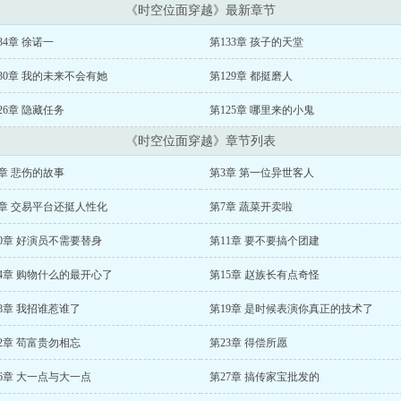
《时空位面穿越》最新章节
34章 徐诺一
第133章 孩子的天堂
30章 我的未来不会有她
第129章 都挺磨人
26章 隐藏任务
第125章 哪里来的小鬼
《时空位面穿越》章节列表
章 悲伤的故事
第3章 第一位异世客人
6章 交易平台还挺人性化
第7章 蔬菜开卖啦
0章 好演员不需要替身
第11章 要不要搞个团建
4章 购物什么的最开心了
第15章 赵族长有点奇怪
8章 我招谁惹谁了
第19章 是时候表演你真正的技术了
2章 苟富贵勿相忘
第23章 得偿所愿
6章 大一点与大一点
第27章 搞传家宝批发的