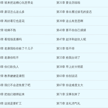
0章 谁来把这糟心玩意带走
第31章 要去历练啦
4章 废话怎么这么多
第35章 拿出雁过拔毛的姿态
8章 再好看它也是花
第39章 这么有意思啊
2章 咱俩不熟
第43章 要不你自己揉揉
6章 看现场直播吗
第47章 赵洋和赵欣人呢
0章 老康我给你捡了个儿子
第51章 怪不得
4章 老康你吃不
第55章 抢我台词了
8章 你们欺负人
第59章 早上好大明星
2章 教养嬷嬷是康熙
第63章 你别说话
6章 我们不会进鱼窝了吧
第67章 你这难度太大
0章 把他们都绑起来
第71章 没事别来了
4章 这就是要旷工
第75章 送礼消气礼