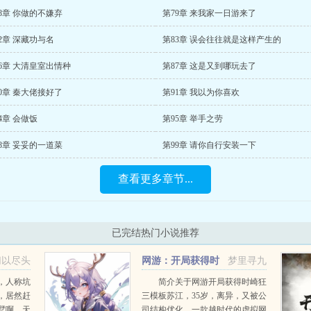
8章 你做的不嫌弃
第79章 来我家一日游来了
2章 深藏功与名
第83章 误会往往就是这样产生的
6章 大清皇室出情种
第87章 这是又到哪玩去了
0章 秦大佬接好了
第91章 我以为你喜欢
4章 会做饭
第95章 举手之劳
8章 妥妥的一道菜
第99章 请你自行安装一下
查看更多章节...
已完结热门小说推荐
切以尽头
网游：开局获得时
梦里寻九
崎狂三模板
，人称坑
简介关于网游开局获得时崎狂
，居然赶
三模板苏江，35岁，离异，又被公
墅啊，天
司结构优化。一款越时代的虚拟网