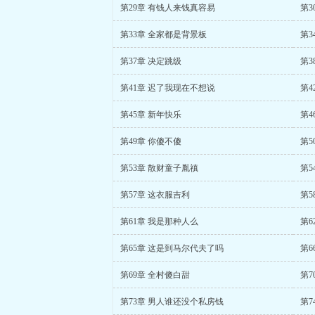
第29章 有钱人来钱真容易
第3
第33章 全家都是背景板
第3
第37章 决定跳级
第3
第41章 迟了我现在不想说
第4
第45章 新年快乐
第4
第49章 你傻不傻
第5
第53章 散财童子胤禛
第5
第57章 这衣服吉利
第5
第61章 我是那种人么
第6
第65章 这是到马尔代夫了吗
第6
第69章 全村傻白甜
第7
第73章 男人谁还没个私房钱
第7