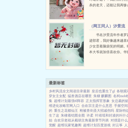
杀的老天，还能让我再惨
亏有个空间！空间在手，
有！想坑我，没门！女主
有了空间里物资可以躺平
（网王同人）汐景流
一条咸鱼，躺平。却现原来.
年+番外
书名汐景流年作者罗
迹部君，我好像越来越喜
少女歪着脑袋笑的明媚。
本大爷就加倍喜欢你。华
语气里带着不容置疑的坚
实，从喜欢到爱上，只是
事。你是我青春里最美好
头至尾你都是我最...
最新标签
乡村风流全文阅读目录最新
皇后也重生了gl
各朝观
穿女主女配
猛兽酒店在哪里
朱棣 麒麟图
名柯mob
集
超维计划最强t0阵容
正太指挥官形象
女总裁的
维进化攻略官网入口
合欢宗主是什么意思
手握空间
的
重生之花都仙王
刚被兽剑圣大招减伤吗
星际特
生了这
朱棣着铠图全图
许柔
叶靖瑶和封凌的叫什
始
合欢宗老祖从截胡主角最新章节列表
对摺是什么
觉醒
超维玩家笔趣阁
超维计划百度游戏
封云筝
人