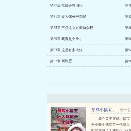
第77章 你说会有用吗
第7
第81章 秦大佬长寿着呢
第8
第85章 不必这么兴师动众吧
第8
第89章 我真是个天才
第9
第93章 这是有多大仇
第9
第97章 两颗蛋
第9
穿成小福宝，
当一
人称坑哥小能手
简介关于穿成小福宝
哥小能手我堂堂一代影后
时髦穿越了！我的亿万别