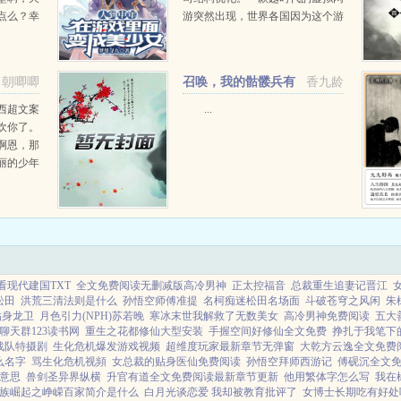
点么？幸
游突然出现，世界各国因为这个游
天下我
戏陷入了互相猜忌。前世的苏江因
叶影以为
为离职后，不想在游戏上面浪费时
，悠闲做
间，国家也建议不要与之接触。直
朝唧唧
召唤，我的骷髅兵有
香九龄
..
到半年后，游戏开始...
问题
西超文案
...
欢你了。
啊恩，那
丽的少年
定。其
一瞬间的
的风景从
看现代建国TXT
全文免费阅读无删减版高冷男神
正太控福音
总裁重生追妻记晋江
松田
洪荒三清法则是什么
孙悟空师傅准提
名柯痴迷松田名场面
斗破苍穹之风闲
朱
贴身龙卫
月色引力(NPH)苏若晚
寒冰末世我解救了无数美女
高冷男神免费阅读
五大
聊天群123读书网
重生之花都修仙大型安装
手握空间好修仙全文免费
挣扎于我笔下
战队特摄剧
生化危机爆发游戏视频
超维度玩家最新章节无弹窗
大乾方云逸全文免费
么名字
骂生化危机视頻
女总裁的贴身医仙免费阅读
孙悟空拜师西游记
傅砚沉全文
意思
兽剑圣异界纵横
升官有道全文免费阅读最新章节更新
他用繁体字怎么写
我在
族崛起之峥嵘百家简介是什么
白月光谈恋爱 我却被教育批评了
女博士长期吃有好处