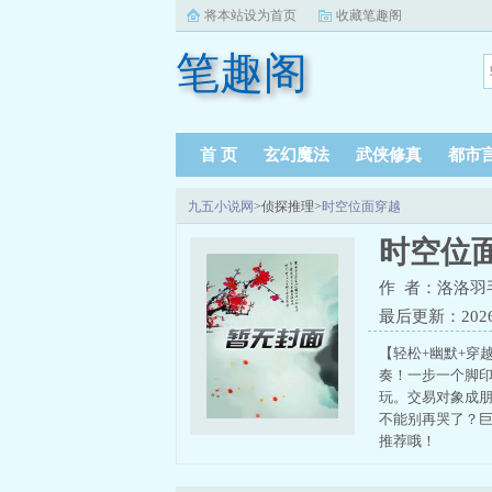
将本站设为首页
收藏笔趣阁
笔趣阁
首 页
玄幻魔法
武侠修真
都市
九五小说网
>侦探推理>
时空位面穿越
时空位
作 者：洛洛羽
最后更新：2026-0
【轻松+幽默+穿
奏！一步一个脚
玩。交易对象成
不能别再哭了？巨
推荐哦！