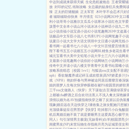
中达到成就来获得天赋
生化危机被炮击
王者荣耀辅
放
封印的记忆 纸制攻略
女总裁的贴身狂兵免费阅
辣
正太的巨猪舰娘
正太军官
木叶学不会忍术只好
者 辅助辅助你快来
半月情玄
023小说网
263中文
22
利小说
哥哥小说
雅尔文
瓜瓜小说
寒冰小说
红色文学
爱
泼墨中文
全本小说
山河小说
冰冰小说
神话小说
九二书
山小说
倍福小说
宝鼎小说
42小说
笔趣阁
263中文
盗墓
说
极品中文
车臣小说
八七书库
UPU小说网
笔趣子小说
说
夏日小说
大文学
大语文
琪琪中文
日通小说网
无线小
看书网
一起看书
七八小说
八一中文
91言情
爱言情
青豆
陛下看书
五五小说都
五五小说网
BL鲤鱼乡
老花生看
城
元宝看书
大美中文
铅笔小说
大学士
三六六小说网
未
文
最新小说
笔趣阁小说
你好小说网
纳兰小说网
纳兰小
传奇中文
并读小说
八楼文学
青青中文
看书站
晨曦小说
攻略系统
暗恋［校园 1vv1］
与狐说
rou文女配不容易[
nph）
香欲
魅魔养成记
碎玉成欢
喷泉|高NP
娇柔多汁|1v
戏（NPH）
艳妇怀春
与男神被迫同居后
靡靡宫春深
纵
姐的噩梦人生
每次快穿睁眼都在被PA
校园里的娇软
三千rou文做路人（快穿）
天下谋妆|古言
满级绿茶穿
上都被cha
醉酒之后
合欢功法害人不浅
入禽太深
艳嫁
浪情
以婚为名
AV拍摄指南
快穿之睡了反派以后
伪装
现象|婚后
远在天边
快穿之J液收集之旅
女配她只想被
光
顶级暴徒
应召男菩萨
【快穿】吃掉那只小白兔
酸甜
机后
离婚后她不装了
就是要睡男主
这爱真恶心
极守夫
同人）勾引深情男主
极宠(兄妹骨科)
白羊|校园
漂亮少
闺蜜男友(NP)
末世玩物生存指南
月亮为证
城里侄女和