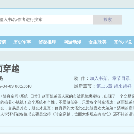
搜索
言情
历史军事
侦探推理
网游动漫
女生耽美
其他小说
面穿越
毛
动 作：
加入书架
、
章节目录
4-09 08:53:40
最新章节：
第135章 越来越好
越+随身空间+系统+日常】赵雨姐弟四人家的市被系统绑定啦，出现了一个交易
印的搞着小钱钱！这个系统有个性，不爱做任务，只爱各个时空溜达！赵雨姐弟
朋友，交易是其次，朋友才最真！修真界的大佬怎么比较喜欢大弟弟？清朝的康
人李泽轩能各位书友要是觉得《时空穿越，位面太多现在有点忙》还不错的话