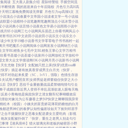
全集阅读
五大善人剧集介绍
星际特警组
手握空间流
月半断情酒
我的崽崽来自十年后陆桉
月色引力高H高
叶天明江暮晚免费阅读无弹窗
月色引力np高辣h文
王
小说
顶点小说
春夏中文
帝国小说
读者文学
一号小说
福
说
联盟小说
模特小说
笔趣阁
笔趣阁
顶点小说
冰雪小说
宝小说
词典小说
言情小说
夜色文学
易小说
雨雨小说
中
文
残月轩小说网
三七小说网
风乐居
恋上你看书网
风云小
努努书坊
263中文
农田小说
农田小说
乐文小说
乐文小
阅读
少年文学
19楼小说
香书文学
零零电子书
书画村
一起
阁
天书吧
魔爪小说网
阅体小说网
发发小说网
纳兰小说
士文学
BL鲤鱼乡
七毛中文
BL鲤鱼王
掌心文学
万相书
欣看书
圣墟小说
圣墟小说
泉州小说网
放松文学
放松中
盟文章
大众文学
搜读阁
OK小说网
月亮小说
新书小说网
1
天生尤物【快穿】
女配她只想上床(快穿)
优质rou棒
（快穿）插足者
有效真香
穿成男主白月光（快穿，
变得不对劲起来
炙爱（SC，1vV1，强取）
色情生存游
多夫试用户
樱照良宵|女师男徒
老师要稳住
快穿之大小
以后【快穿】
恶役千金屡败屡战
温柔禁锢
纯情勾引
去
奉子成婚后
靠近男人变得不幸
乱花渐欲迷人眼
每天晚
妻
反差小青梅
他是疯批
快穿之渣女翻车纪事
蝴蝶效应
的泄欲对象
沦为公车
麝香之梦|NP
快穿之卿卿我我
异常
桃松木（校园）
小姨夫的富贵娇花
薄荷奶糖
他的白月
晚都进男神们的春梦
认知性偏差
珍如天下
捡到邻居手
穿之合不拢腿
快穿之恶毒女配逆袭
女主爱吃肉
（影视
）
炮灰女配被扑倒了「快穿」
重生之老男人别走
勾引
记事簿
【港风骨科】猎火
玻璃光
和老板的秘密
苏小野