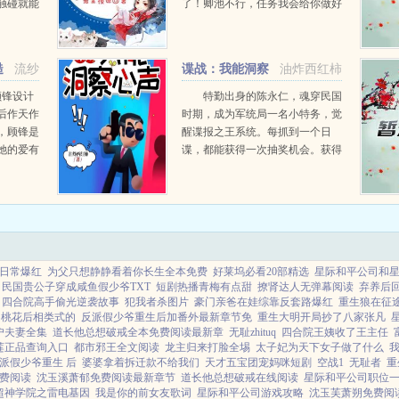
触碰就能
了！卿池不行，任务我会给你做好
物品道具
的，不就惹点事，别大惊小怪的。
！可鲁贝
系统宿主！放开那个男主！男主额
（脖子一歪，没了）系统宿主...
糙
流纱
谍战：我能洞察
油炸西红柿
心声
顾锋设计
特勤出身的陈永仁，魂穿民国
后作天作
时期，成为军统局一名小特务，觉
，顾锋是
醒谍报之王系统。每抓到一个日
她的爱有
谍，都能获得一次抽奖机会。获得
夫，至于
技能知此知彼，方能百战不殆，可
消遣了，
随意倾听以自己为中心5米范围
..
内，所有人的心声。获得技能生逢
乱世谍报员，岂能轻易暴露自...
日常爆红
为父只想静静看着你长生全本免费
好莱坞必看20部精选
星际和平公司和
民国贵公子穿成咸鱼假少爷TXT
短剧热播青梅有点甜
撩肾达人无弹幕阅读
弃养后
四合院高手偷光逆袭故事
犯我者杀图片
豪门亲爸在娃综靠反套路爆红
重生狼在征
片当桃花后相类式的
反派假少爷重生后加番外最新章节免
重生大明开局抄了八家张凡
户夫妻全集
道长他总想破戒全本免费阅读最新章
无耻zhituq
四合院王姨收了王主任
莲正品查询入口
都市邪王全文阅读
龙主归来打脸全埸
太子妃为天下女子做了什么
派假少爷重生 后
婆婆拿着拆迁款不给我们
天才五宝团宠妈咪短剧
空战1
无耻者
重
费阅读
沈玉溪萧郁免费阅读最新章节
道长他总想破戒在线阅读
星际和平公司职位
超神学院之雷电基因
我是你的前女友歌词
星际和平公司游戏攻略
沈玉芙萧朔免费阅