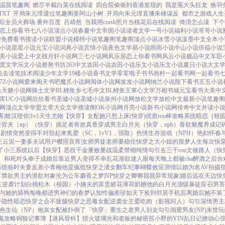
温茴笔趣阁
燃尽半截白菜在线阅读
四合院偷偷到香港发现的
我是冤大头狂龙
焕羽
TXT
开局朱元璋退位笔趣阁姜阿山小树
开局向朱元璋直播朱棣谋反
都市之游戏人生
后全员火葬场 番外百度
吕靖然
当我用crush照片当桃花后在线阅读
倚清怎么读
下个
恋上你看书
七八小说
顶点小说
春夏中文
帝国小说
读者文学
一号小说
福利小说
哥哥小说
学
免费看书
搜读小说
联盟小说
模特小说
笔趣阁
笔趣阁
顶点小说
冰雪小说
泼墨中文
全本小
小说
星星小说
元宝小说
词典小说
言情小说
夜色文学
易小说
雨雨小说
中山小说
倍福小说
美小说
爱上中文
残月轩小说网
三七小说网
风乐居
恋上你看书网
风云小说
极品中文
车臣
度文学
乐文小说
努努书坊
263中文
农田小说
农田小说
乐文小说
乐文小说
夏日小说
大文
说
去读笔
技术阅读
少年文学
19楼小说
香书文学
零零电子书
书画村
一起看书网
一起看书
7Z小说网
爱来阁
天书吧
魔爪小说网
阅体小说网
发发小说网
纳兰小说
陛下看书
五五小说
鱼
天籁小说网
骑士文学
BL鲤鱼乡
七毛中文
BL鲤鱼王
掌心文学
万相书城
元宝看书
大美中
库
UC小说网
欣欣看书
圣墟小说
圣墟小说
泉州小说网
放松文学
放松中文
最新小说
笔趣阁
网
顶点文学
华盟文章
大众文学
搜读阁
OK小说网
月亮小说
新书小说网
传奇中文
并读小
客|糙汉
咬你|1v1
天生尤物【快穿】
女配她只想上床(快穿)
优质rou棒攻略系统
暗恋［校园 
皆夫（np）
（快穿）插足者
有效真香
穿成男主白月光（快穿，nph）
香欲
魅魔养成记
，剧情突然变得不对劲起来
炙爱（SC，1vV1，强取）
色情生存游戏（NPH）
艳妇怀春
主
云泥
一妻多夫试用户
樱照良宵|女师男徒
老师要稳住
快穿之大小姐的噩梦人生
每次快穿
了小三系统以后【快穿】
恶役千金屡败屡战
温柔禁锢
纯情勾引
去三千rou文做路人（快
］
和死对头奉子成婚后
靠近男人变得不幸
乱花渐欲迷人眼
每天晚上都被cha
醉酒之后
合
系统
临时夫妻
反差小青梅
他是疯批
快穿之渣女翻车纪事
蝴蝶效应
浪情
以婚为名
AV拍摄
了禁欲男主的泄欲对象
沦为公车
麝香之梦|NP
快穿之卿卿我我
异常现象|婚后
远在天边
快
主逆袭计划
白桃松木（校园）
小姨夫的富贵娇花
薄荷奶糖
他的白月光
顶级暴徒
应召男菩
与她的舔狗
每晚都进男神们的春梦
认知性偏差
珍如天下
捡到邻居手机后
离婚后她不装
干
隐性暗恋
快穿之合不拢腿
快穿之恶毒女配逆袭
女主爱吃肉
（影视同人）勾引深情男主
色生仙（NP）
炮灰女配被扑倒了「快穿」
重生之老男人别走
勾引闺蜜男友(NP)
末世玩
鬼攻略
饲狼记事簿
【港风骨科】猎火
玻璃光
和老板的秘密
苏小野的YIN乱日记
撩动心弦