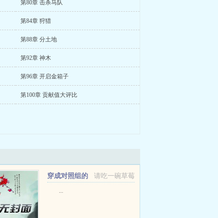
第80章 击杀马队
第84章 狩猎
第88章 分土地
第92章 神木
第96章 开启金箱子
第100章 贡献值大评比
穿成对照组的
请吃一碗草莓
首辅儿子+番外
...