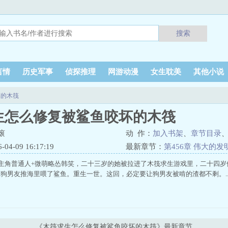
搜索
言情
历史军事
侦探推理
网游动漫
女生耽美
其他小说
坏的木筏
生怎么修复被鲨鱼咬坏的木筏
滚
动 作：
加入书架
、
章节目录
4-09 16:17:19
最新章节：
第456章 伟大的发
+主角普通人+微萌略怂韩笑，二十三岁的她被拉进了木筏求生游戏里，二十四
狗男友推海里喂了鲨鱼。重生一世。这回，必定要让狗男友被啃的渣都不剩。..
《木筏求生怎么修复被鲨鱼咬坏的木筏》最新章节