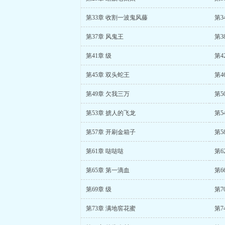
第33章 收割一波鬼风藤
第3
第37章 风鬼王
第3
第41章 级
第4
第45章 双头蛇王
第4
第49章 欠我三万
第5
第53章 掳人的飞龙
第5
第57章 开刷金箱子
第5
第61章 哒哒哒
第6
第65章 第一滴血
第6
第69章 级
第7
第73章 满地窖花蜜
第7