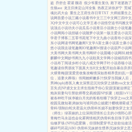
盗
乔舒念 霍濯 魏语
假少爷重生复仇
殿下老婆跑了
生狼aoz
龙主归来定山河全集
热夜正浓徐岁宁
荒城
魂比武大会
重生之王府生存日常TXT
大师姐重生之
说网
吾爱小说
三藏小说
看书中文
三三中文网
三四中文
3Q中文
中文小说
可心文学
王者小说
悟空追书
玛雅文
说
顶点小说
功夫小说
瓜瓜小说
青豆小说
骑士小说
笔趣
小说
网阅小说
捏破小说
随梦小说
第一版主
爱去小说
完
学
君子博客
二五零书苑
笔下中文
九曲小说
香玲小说
深
东小说网
读书网
笔趣阁V
文学A
富士康小说
富士康小
悠小说
我去读
笔趣阁IO
笔趣阁W
搜读小说
葫芦小说网
大美书网
大美书网
大美书网
8P小说
晨曦小说网
BL鲤
麒麟中文网
妙书阁
九九小说
耽美文学网
小说铺
四四书
小说
布丁阅读
乡村小说
八戒文学网
子叶小说
吞噬小说
笔趣读
你男朋友下面真大
当H文女配开始自暴自弃
房
火煨青梅|甜宠
爱意收集攻略
情深如兽
精养贵妇|乱
一妾
位，追妻火葬场）
传闻她鲜嫩多汁|快穿
当我嫁人后
男神(nph)
兽医
入禽太深
禁忌沉沦
快穿之拯救rou文女
言
失贞|NP
虐文女主求生指南
予你心安|甜宠
被迫绑定
炮灰前妻
勾引禁欲师尊
交易|校园NP
炽夏［校园1vV1
被各种吃干抹净
被白月光的爸爸给睡了
快穿之rou文
校园
见微知著|弟妹
知与谁同|伪公媳
蜜汁樱桃
潮晕
成
骨科/强制
白蛇夫君
温火|伪骨科
长媳不如妻
快穿之女
（师生）
绿茶婊的上位
深闺淫情
长公主的小情郎
心肝
青梅竹马
永远也会化雾
两情相厌|伪骨科
鱼目珠子|高
仙修罗场 (NPH)
恋爱脑，但强制爱
穿书之欲欲仙途
活
碾碎芍药花|ABO 伪骨科兄妹
娇生惯养|兄妹
快穿之恶