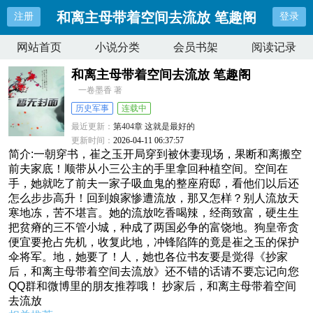
和离主母带着空间去流放 笔趣阁
注册
登录
网站首页
小说分类
会员书架
阅读记录
和离主母带着空间去流放 笔趣阁
一卷墨香 著
历史军事
连载中
最近更新：
第404章 这就是最好的
更新时间：
2026-04-11 06:37:57
简介:一朝穿书，崔之玉开局穿到被休妻现场，果断和离搬空
前夫家底！顺带从小三公主的手里拿回种植空间。空间在
手，她就吃了前夫一家子吸血鬼的整座府邸，看他们以后还
怎么步步高升！回到娘家惨遭流放，那又怎样？别人流放天
寒地冻，苦不堪言。她的流放吃香喝辣，经商致富，硬生生
把贫瘠的三不管小城，种成了两国必争的富饶地。狗皇帝贪
便宜要抢占先机，收复此地，冲锋陷阵的竟是崔之玉的保护
伞将军。地，她要了！人，她也各位书友要是觉得《抄家
后，和离主母带着空间去流放》还不错的话请不要忘记向您
QQ群和微博里的朋友推荐哦！ 抄家后，和离主母带着空间
去流放