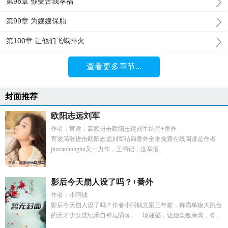
第98章 你受苦我享福
第99章 为嫂嫂保胎
第100章 让他们飞蛾扑火
查看更多章节...
封面推荐
欧阳志远刘军
作者：官途：高歌进击欧阳志远刘军结局+番外
官途高歌进击欧阳志远刘军结局番外全本免费在线阅读是作者
jiuxiaohonghu又一力作，王书记，这举报...
影后今天崩人设了吗？+番外
作者：小阿钱
影后今天崩人设了吗？作者小阿钱文案三年前，称霸单板大跳台
的天才少女沈纪禾自神坛陨落。一场诬陷，让她众叛亲离，脊...