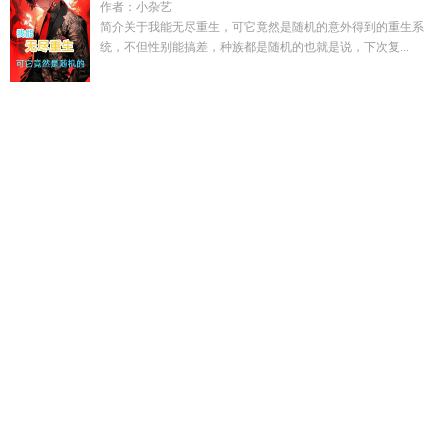
作者：小杂艺
简介关于我能无尽重生，可它竟然是随机的意外得到的重生系
统，不但性别能搞差，种族都是随机的也就是说，下次复...
韩国影片完美伴侣
紫苏乌梅茶配方大全
异世界转世重生
紫苏
乌梅茶的功效与作用
皇权续集
弃子掉马?京圈财阀拿命将他宠
坏第81
鸡蛋煎饼好看吗
西游之诸神再战 2017 张仁博
闪婚后
被总裁掐腰宠陆安安
在言情文里撩直男男主推荐完结
摇曳生
姿最佳下联
紫苏杨梅汤怎么煮才有效
从歌手开始成名
歌星李
娜现在在哪里
长生从娶妻生子开始
被迫扮演恐怖杀手 游狩 免
费
游戏王漫画书籍
摇曳生姿是褒还是贬
娱乐从我是歌手开
始
降智女主害了全剧的人
异世界转生之悠闲造人生
异世界转
生重不存在开挂
经纪人被迫旁观
转生在异世界
你爱我么作者
风中影
落日归晚免费阅读
西游之诸天人皇路
薄荷绿免费阅
读
综武你什么大侠也配给我打工资源
我是降智女配她女儿
真
少爷回家假少爷回真父母家
嫡姐患了绝症命不久矣 我的未婚夫
却中了状元
完美伴侣韩国版叫什么
歌星徐良
抗战之浴血军魂
笔趣阁
鸡蛋煎饼的七大功效
鸡蛋煎饼的配料有哪些
宋砚沈清
温晚
类似降智女配在线等死的
闪婚后被霸道总裁掐腰宠
完美
伴侣免费阅读
最迷人的生肖是什么?
豪门步步惊情绛美人
快