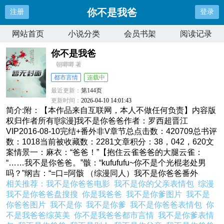
你不是我爸
注册
登录
网站首页
小说分类
会员书架
阅读记录
你不是我爸
朝唧唧 著
都市言情
连载中
最近更新：
第144页
更新时间：
2026-04-10 14:01:43
简介:附：【本作品来自互联网，本人不做任何负责】内容版
权归作者所有![综漫]我不是你爸爸作者：罗西超晋江
VIP2016-08-10完结+番外非V章节总点击数：420709总书评
数：1018当前被收藏数：2281文章积分：38，042，620文
案情景一：麻衣：“爸爸！”【抱住云雀爸爸的大腿云雀：
“……我不是你爸爸。”骸：“kufufufu~你不是个光棍老处男
吗？”纲吉：“=口=阿骸 （综漫同人）我不是你爸爸番外
相关推荐：
我不是你爸爸电影
我不是你的父亲表情包
综漫
我不是你爸爸盘搜搜
你是我爸爸
我不是你爹图片
我不是
你爸爸图片
我不是你
我不是你爹
我不是你爸爸表情包
你
不是我爸爸综英美
你不是我爸爸都市言情
我不是你爹表情