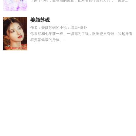
了两个小时，靠墙角的位置，正对着操作台的方向，一位穿...
姜颜苏砚
作者：姜颜苏砚的小说：结局+番外
你果然和七年前一样，一切都为了钱，眼里也只有钱！我起身看
着姜颜健康的身体。...
孙小战孙小圣
人生重启Reset
哥哥的死对头
人生重启怎么理
解
七龙珠雅木茶如果穿越到崩坏三并遇见姬子会怎样
权臣之
子
妖魔鬼怪在庙堂
你们驭兽我驭人你们超神我超鬼
朱棣你没
死表情包
生化危机舔食者吃人原版
妖魔鬼怪在庙堂全篇
你去
打扫战场?书旗
孙小圣拿法杖造型图片
钟鸣鼎食讲的什么故
事
他蓄谋已久的白月光
穿书之林黛玉h
火影忍者咒语口诀中
文
仙鱼湾
末日全小区穿越积分系统建设升级
快穿疯批反派非
要缠上我漫画完结
季明轩短剧
火影忍者魔术师
赵谦季明
轩
穿越大唐被李渊认孙子的
带着小区穿越末世
北派摸金录短
剧
妖魔鬼怪恐怖推文
人生重启全部攻略
孙小圣渡劫的详细介
绍
末世主角现在小区后来去了一座小岛
神印王座二皓月当空
结局是什么
火影忍者中的咒语
团宠五十岁第11集
明明就是配