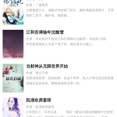
作者：一盏风存
文案蕙质兰心，满腹才华的将门庶女，嫁给满腹权谋算计，不受
宠的三皇子。她护他，他防她。...
江和言傅瑜年沈馥雪
作者：从此风月不相关江和言傅瑜年沈馥雪：大结局+后续
年把霸凌我的人关进了地下室。烟头烫在大腿上...
当财神从无限世界开始
作者：青丘千夜
无限游戏世界，恐怖如斯。在这个世界，富人们争先恐后的想要
花钱买道具保命。唯独游戏排名第一的...
阮清欢席宴琛
作者：阮清欢席宴琛
A市的街上，车水马龙。 我在一家名叫遇见的咖啡厅已经坐