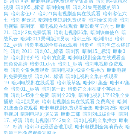
好 超能世界
暗刺电视剧免费观看全集高清
暗刺第4集精彩
视频
暗刺05._标清
暗刺柳如烟
暗刺21集完整版的第3
集
暗刺客伍67
暗刺21集电视剧全集在线观看
暗刺客伍六
七
暗刺 柳云龙
暗刺玫瑰短剧免费观看
暗刺全文阅读
暗刺
电视猫
暗刺第一部电视剧在线观看
暗影刺客伍六七
暗刺
21.
暗刺42集免费观看
暗刺电视剧36集
暗刺铁血使命
暗
战风云
暗刺2011景珂版演员表
暗刺三部
暗刺情侣
暗刺
02._标清
暗刺电视剧全集在线观看
暗刺鱼
暗刺鱼怎么烧好
吃
暗刺 2011
暗刺03._标清
暗刺客
暗刺15._标清
暗刺3
部
暗刺剧情介绍
暗刺的意思
暗刺电视剧全集在线观看全
集免费高清
暗刺01.d-vb
暗刺1_标清
暗刺电视剧免费观
看
暗刺全集免费观看
暗刺电视剧42集全集播放
暗刺电视
剧免费完整版
暗刺04._标清
暗刺电视剧全集在线观看
19
暗刺电视剧在线观看
暗刺股草螽
暗刺21集全
暗刺42集
全
暗刺01._标清
暗刺第一部
暗刺符文用在哪个英雄上
面
暗刺1-45集全免费
暗刺全20集
暗刺电视剧1至42集全集
播放
暗刺演员表
暗刺电视剧全集在线观看 免费高清
暗刺
21集全免费观看
暗刺电视剧免费观看全集
暗刺第2部
暗刺
电视剧
暗刺电视剧演员表
暗刺二部
暗刺刘成拔趾甲
暗刺
17._标清
暗刺电视剧1至42集全
暗刺电视剧全集播放
暗刺
12._标清
暗刺印记最适合谁用呢
暗刺电视剧全集演员表
暗
刺第三部免费观看完整版