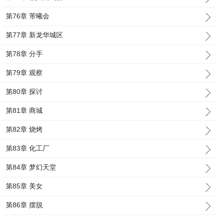
第76章 芾曦会
第77章 新龙华城区
第78章 分手
第79章 观察
第80章 探讨
第81章 商城
第82章 烧烤
第83章 化工厂
第84章 梦幻天堂
第85章 美女
第86章 摆脱