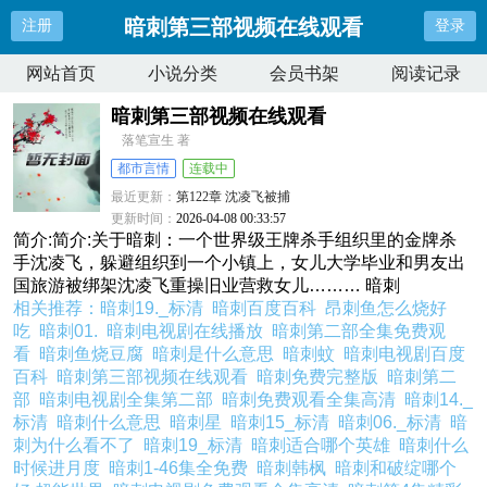
暗刺第三部视频在线观看
注册
登录
网站首页
小说分类
会员书架
阅读记录
暗刺第三部视频在线观看
落笔宣生 著
都市言情
连载中
最近更新：
第122章 沈凌飞被捕
更新时间：
2026-04-08 00:33:57
简介:简介:关于暗刺：一个世界级王牌杀手组织里的金牌杀
手沈凌飞，躲避组织到一个小镇上，女儿大学毕业和男友出
国旅游被绑架沈凌飞重操旧业营救女儿……… 暗刺
相关推荐：
暗刺19._标清
暗刺百度百科
昂刺鱼怎么烧好
吃
暗刺01.
暗刺电视剧在线播放
暗刺第二部全集免费观
看
暗刺鱼烧豆腐
暗刺是什么意思
暗刺蚊
暗刺电视剧百度
百科
暗刺第三部视频在线观看
暗刺免费完整版
暗刺第二
部
暗刺电视剧全集第二部
暗刺免费观看全集高清
暗刺14._
标清
暗刺什么意思
暗刺星
暗刺15_标清
暗刺06._标清
暗
刺为什么看不了
暗刺19_标清
暗刺适合哪个英雄
暗刺什么
时候进月度
暗刺1-46集全免费
暗刺韩枫
暗刺和破绽哪个