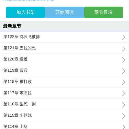
加入书架
开始阅读
章节目录
最新章节
第122章 沈凌飞被捕
第121章 巴拉的死
第120章 逼近
第119章 曹震
第118章 被打败
第117章 苯杰拉
第116章 生死一刻
第115章 车轮战
第114章 上场