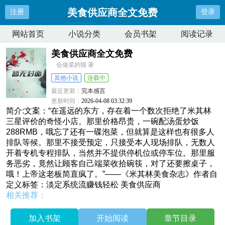
美食供应商全文免费
注册
登录
网站首页
小说分类
会员书架
阅读记录
美食供应商全文免费
会做菜的猫 著
其他小说
连载中
最近更新：
完本感言
更新时间：
2026-04-08 03:32:39
简介:文案：“在遥远的东方，存在着一个数次拒绝了米其林
三星评价的奇怪小店。那里价格昂贵，一碗配汤蛋炒饭
288RMB，哦忘了还有一碟泡菜，但就算是这样也有很多人
排队等候。那里不接受预定，只接受本人现场排队，无数人
开着专机专程排队，当然并不提供停机位或停车位。那里服
务恶劣，竟然让顾客自己端菜收拾碗筷，对了还要擦桌子，
哦！上帝这老板简直疯了。”——《米其林美食杂志》作者自
定义标签：淡定系统流赚钱轻松 美食供应商
相关推荐：
加入书架
开始阅读
章节目录