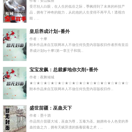
作者：安山狐狸
受尽别人白眼，在人生的低谷之际，季枫得到了未来的科技产
品，拥有了神奇的能力，从此他的人生变得不再平凡！透视功
能，...
皇后养成计划+番外
作者：十摩
附本作品来自互联网本人不做任何负责内容版权归作者所有皇后
养成计划by十摩1第一章王子和我...
宝宝发飙：总裁爹地你欠削+番外
作者：夜舞倾城
★☆★☆★☆★☆★☆★☆★☆★☆★☆★☆★☆★☆★☆★☆★
附本作品来自互联网本人不做任何负责内容版权归作...
盛世苗疆：巫蛊天下
作者：墨十泗
作品简介苗疆大域，巫蛊为尊，五毒为圣。她拥有令人色变的养
蛊控蛊之力，拥有天赋异凛的炼毒驭毒之术，...