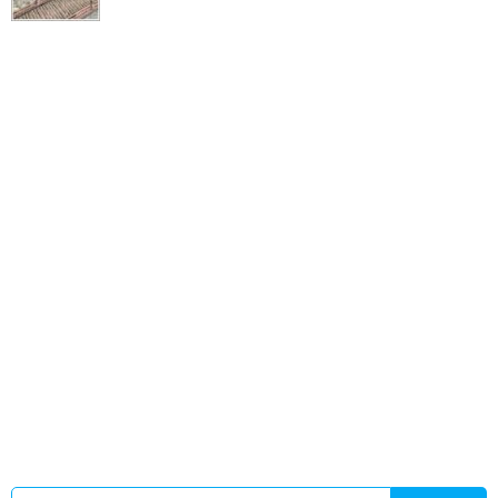
半人马A
傅砚洲林御笔趣阁
造孽啊歌曲
娇妻秘密任务免费阅
读
伴生关系
半人马是不是真的存在
今天也要出门的你
她来
时莫来莫忘
傅砚舟林予泱
会长大人的忠告日漫
纹龙txt
半人
马犯罪惊悚片剧情
海妖之眼txt
对会长大人的劝告动漫
与晋长
安电视剧免费版
恶毒男配只想嗑cp txt
江城秘闻黎白
jiboyan
娇妻秘密人物介绍
他来时莫失莫忘短剧在线观看
老婆
疯了吧全集在线观看免费
主角为叶玄苏凌瑶的故事
大周密案
未删掉版
对于会长大人的忠告
楚凡谢婉芝最新更新章节更新
时间
多子多福变强
破庙起家小福星最新章节
叶玄生雪姬
我
全宗门的人都重生了
楚凡谢婉芝免费阅读最新章节
僵尸马小
玲全集在线看
白鹿姬a
捡了个老攻回家
猎物法则加冕lin
会长
大人的忠告漫画
她到来时莫失莫忘
老婆疯了预示什么好
海妖
之女
傅砚修林棠
半人马rgO
会长大人的忠告动漫全集
我是超
级计算机诺亚
傅砚州林御免费阅读最新章节
纹龙第二部全文
阅读
猎物法则温然厉行舟
她来时莫失莫忘弃爱重生
海妖之
眼
傅砚洲林御免费阅读无弹窗
猎物法则by加冕
傅砚洲林御全
文免费
会长大人动漫结局