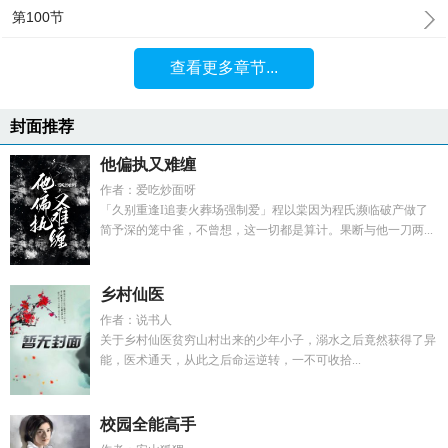
第100节
查看更多章节...
封面推荐
他偏执又难缠
作者：爱吃炒面呀
「久别重逢I追妻火葬场强制爱」程以棠因为程氏濒临破产做了
简予深的笼中雀，不曾想，这一切都是算计。果断与他一刀两...
乡村仙医
作者：说书人
关于乡村仙医贫穷山村出来的少年小子，溺水之后竟然获得了异
能，医术通天，从此之后命运逆转，一不可收拾...
校园全能高手