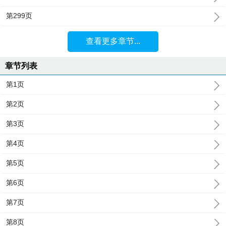
第299页
查看更多章节...
章节列表
第1页
第2页
第3页
第4页
第5页
第6页
第7页
第8页