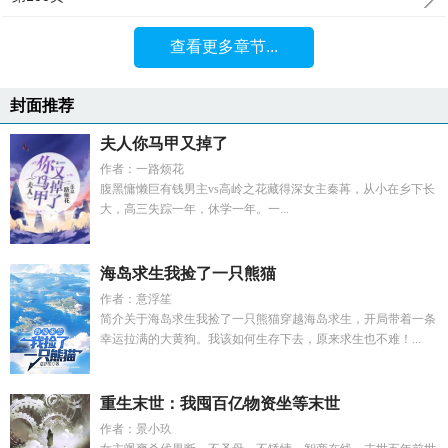
查看更多章节...
封面推荐
夫人你马甲又掉了
作者：一路烦花
腹黑慵懒巨有钱男主vs高岭之花藏得深女主秦苒，从小在乡下长
大，高三失踪一年，休学一年。一...
海岛求生我捡了一只熊猫
作者：意浮笙
简介关于海岛求生我捡了一只熊猫穿越海岛求生，开局带着一条
幸运拉满的大黄狗。我该如何生存下去，原来求生也不难！...
重生末世：我囤百亿物资坐等末世
作者：景小玖