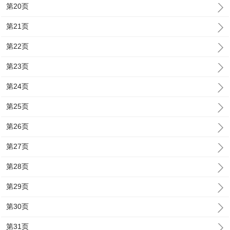
第20页
第21页
第22页
第23页
第24页
第25页
第26页
第27页
第28页
第29页
第30页
第31页