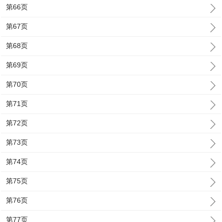
第66页
第67页
第68页
第69页
第70页
第71页
第72页
第73页
第74页
第75页
第76页
第77页