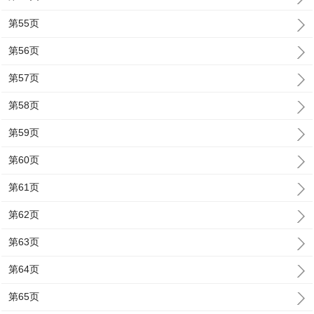
第55页
第56页
第57页
第58页
第59页
第60页
第61页
第62页
第63页
第64页
第65页