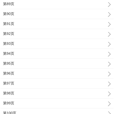
第89页
第90页
第91页
第92页
第93页
第94页
第95页
第96页
第97页
第98页
第99页
第100页