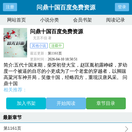
问鼎十国百度免费资源
注册
登录
网站首页
小说分类
会员书架
阅读记录
问鼎十国百度免费资源
无言不信 著
其他小说
连载中
最近更新：
第1161页
更新时间：
2026-04-10 18:50:51
简介:五代十国末期，柴荣初登大宝，赵匡胤初露峥嵘，罗幼
度一个被逼的自尽的小吏成为了一个老套的穿越者，以脚踹
高粱河车神开局，笑傲十国，经略四方，重现汉唐风采。 问
鼎十国
相关推荐：
加入书架
开始阅读
章节目录
最新章节
第1161页