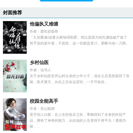
封面推荐
他偏执又难缠
作者：爱吃炒面呀
「久别重逢I追妻火葬场强制爱」程以棠因为程氏濒临破产做了
简予深的笼中雀，不曾想，这一切都是算计。果断与他一刀两...
乡村仙医
作者：说书人
关于乡村仙医贫穷山村出来的少年小子，溺水之后竟然获得了异
能，医术通天，从此之后命运逆转，一不可收拾...
校园全能高手
作者：安山狐狸
受尽别人白眼，在人生的低谷之际，季枫得到了未来的科技产
品，拥有了神奇的能力，从此他的人生变得不再平凡！透视功
能，...