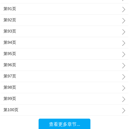
第91页
第92页
第93页
第94页
第95页
第96页
第97页
第98页
第99页
第100页
查看更多章节...