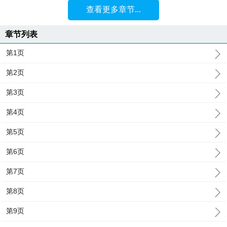
查看更多章节...
章节列表
第1页
第2页
第3页
第4页
第5页
第6页
第7页
第8页
第9页