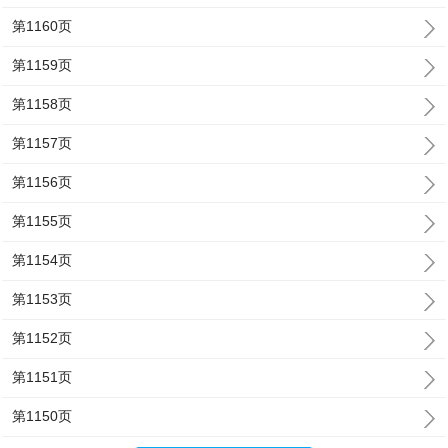
第1160页
第1159页
第1158页
第1157页
第1156页
第1155页
第1154页
第1153页
第1152页
第1151页
第1150页