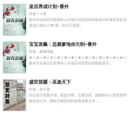
皇后养成计划+番外
作者：十摩
附本作品来自互联网本人不做任何负责内容版权归作者所有皇后
养成计划by十摩1第一章王子和我...
宝宝发飙：总裁爹地你欠削+番外
作者：夜舞倾城
★☆★☆★☆★☆★☆★☆★☆★☆★☆★☆★☆★☆★☆★☆★
附本作品来自互联网本人不做任何负责内容版权归作...
盛世苗疆：巫蛊天下
作者：墨十泗
作品简介苗疆大域，巫蛊为尊，五毒为圣。她拥有令人色变的养
蛊控蛊之力，拥有天赋异凛的炼毒驭毒之术，...
半人马A
傅砚洲林御笔趣阁
造孽啊歌曲
娇妻秘密任务免费阅
读
伴生关系
半人马是不是真的存在
今天也要出门的你
她来